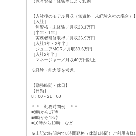
（保有資格・経験等により変動）
【入社後のモデル月収（無資格・未経験入社の場合）
［入社］
無資格・未経験／月収23.1万円
［半年～1年］
実務者研修取得／月収26.9万円
［入社1年～2年半］
ジュニアMGR／月収33.6万円
［入社2年半］
マネージャー／月収40万円以上
※経験・能力等を考慮。
【勤務時間・休日】
【日勤】
8：00～21：00
＊＊ 勤務時間例 ＊＊
■8時から17時
■9時から18時
■10時から19時 など
※上記の時間内で8時間勤務（休憩1時間）ご利用者様