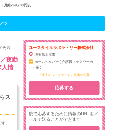
給269,700円以
ンツ
0円以
ユースタイルラボラトリー株式会社
埼玉県上尾市
）／夜勤
ホームヘルパー ( 介護職（ケアワーカ
求人情
ー）系 )
『求人のワークゲート』経由の応募
応募する
らス
後で応募するために情報のURLをメ
ールで送ることができます
です。