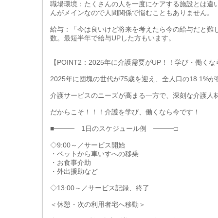
職場環境：たくさんの人を一度にケアする施設とは違
んがメインなので人間関係で悩むこともありません。
給与：「今は良いけど将来を考えたら今の給与だと難
数。最短半年で給与UPした方もいます。
【POINT2：2025年に介護需要がUP！！学び・働く
2025年に団塊の世代が75歳を迎え、全人口の18.1
介護サービスのニーズが高まる一方で、深刻な介護人
だからこそ！！！介護を学び、働くなら今です！
■━━━ 1日のスケジュール例 ━━━□
◇9:00～／サービス開始
・ベットから車いすへの移乗
・お食事介助
・外出援助など
◇13:00～／サービス記録、終了
＜休憩・次の利用者宅へ移動＞