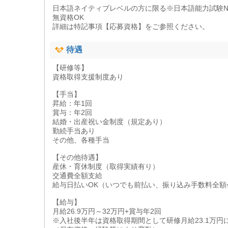
日本語ネイティブレベルの方に限る※日本語能力試験N
無資格OK
詳細は特記事項【応募資格】をご参照ください。
待遇
【研修等】
資格取得支援制度あり
【手当】
昇給：年1回
賞与：年2回
結婚・出産祝い金制度（規定あり）
勤続手当あり
その他、各種手当
【その他待遇】
産休・育休制度（取得実績有り）
交通費全額支給
給与日払いOK（いつでも前払い、振り込み手数料全額
【給与】
月給26.9万円～32万円+賞与年2回
※入社後半年は資格取得期間として研修月給23.1万円