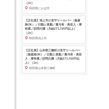
［Je］
秋田県にかほ市
【正社員】潟上市の見守りヘルパー（無資
格OK）／日勤と夜勤／賞与有・高収入・厚
待遇／訪問介護（月給273,700円以上）
［Je］
秋田県潟上市
【正社員】山本郡三種町の見守りヘルパー
（無資格OK）／日勤と夜勤／賞与有・高収
入・厚待遇／訪問介護（月給273,700円以
上）［Je］
秋田県山本郡三種町