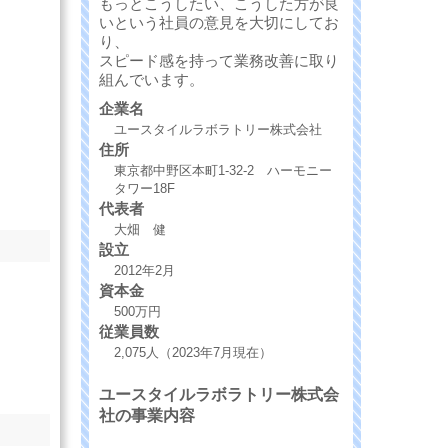
もっとこうしたい、こうした方が良
いという社員の意見を大切にしてお
り、
スピード感を持って業務改善に取り
組んでいます。
企業名
ユースタイルラボラトリー株式会社
住所
東京都中野区本町1-32-2 ハーモニー
タワー18F
代表者
大畑 健
設立
2012年2月
資本金
500万円
従業員数
2,075人（2023年7月現在）
ユースタイルラボラトリー株式会
社の事業内容