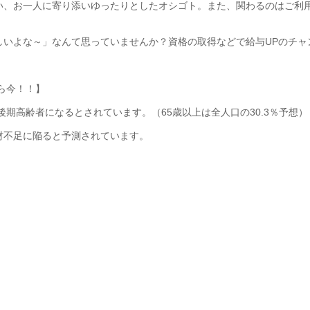
い、お一人に寄り添いゆったりとしたオシゴト。また、関わるのはご利
しいよな～」なんて思っていませんか？資格の取得などで給与UPのチャ
なら今！！】
%が後期高齢者になるとされています。（65歳以上は全人口の30.3％予想）
材不足に陥ると予測されています。