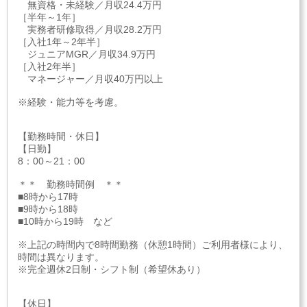
無資格・未経験／月収24.4万円
［半年～1年］
実務者研修取得／月収28.2万円
［入社1年～2年半］
ジュニアMGR／月収34.9万円
［入社2年半］
マネージャー／月収40万円以上
※経験・能力等を考慮。
【勤務時間・休日】
【日勤】
8：00～21：00
＊＊ 勤務時間例 ＊＊
■8時から17時
■9時から18時
■10時から19時 など
※上記の時間内で8時間勤務（休憩1時間）ご利用者様により、
時間は異なります。
※完全週休2日制・シフト制（希望休あり）
【休日】