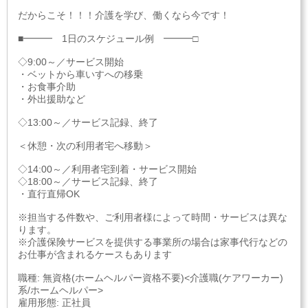
だからこそ！！！介護を学び、働くなら今です！
■━━━ 1日のスケジュール例 ━━━□
◇9:00～／サービス開始
・ベットから車いすへの移乗
・お食事介助
・外出援助など
◇13:00～／サービス記録、終了
＜休憩・次の利用者宅へ移動＞
◇14:00～／利用者宅到着・サービス開始
◇18:00～／サービス記録、終了
・直行直帰OK
※担当する件数や、ご利用者様によって時間・サービスは異な
ります。
※介護保険サービスを提供する事業所の場合は家事代行などの
お仕事が含まれるケースもあります
職種: 無資格(ホームヘルパー資格不要)<介護職(ケアワーカー)
系/ホームヘルパー>
雇用形態: 正社員