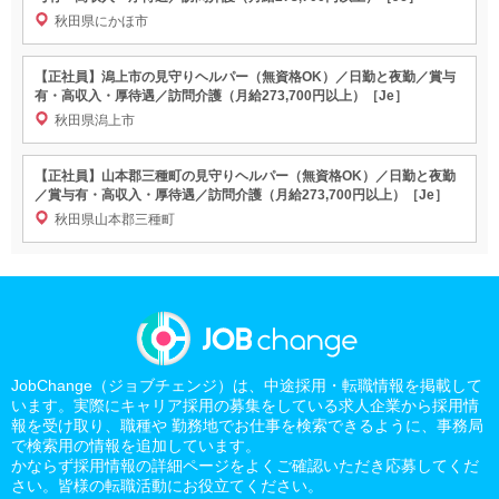
秋田県にかほ市
【正社員】潟上市の見守りヘルパー（無資格OK）／日勤と夜勤／賞与
有・高収入・厚待遇／訪問介護（月給273,700円以上）［Je］
秋田県潟上市
【正社員】山本郡三種町の見守りヘルパー（無資格OK）／日勤と夜勤
／賞与有・高収入・厚待遇／訪問介護（月給273,700円以上）［Je］
秋田県山本郡三種町
JobChange（ジョブチェンジ）は、中途採用・転職情報を掲載して
います。実際にキャリア採用の募集をしている求人企業から採用情
報を受け取り、職種や 勤務地でお仕事を検索できるように、事務局
で検索用の情報を追加しています。
かならず採用情報の詳細ページをよくご確認いただき応募してくだ
さい。皆様の転職活動にお役立てください。