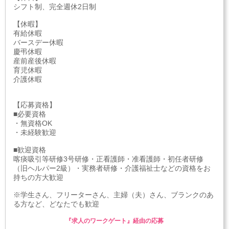
シフト制、完全週休2日制
【休暇】
有給休暇
バースデー休暇
慶弔休暇
産前産後休暇
育児休暇
介護休暇
【応募資格】
■必要資格
・無資格OK
・未経験歓迎
■歓迎資格
喀痰吸引等研修3号研修・正看護師・准看護師・初任者研修
（旧ヘルパー2級）・実務者研修・介護福祉士などの資格をお
持ちの方大歓迎
※学生さん、フリーターさん、主婦（夫）さん、ブランクのあ
る方など、どなたでも歓迎
『求人のワークゲート』経由の応募