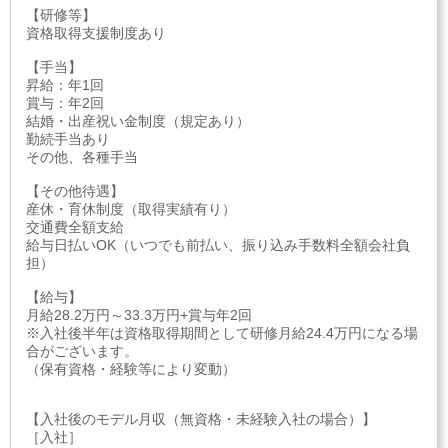
【研修等】
資格取得支援制度あり
【手当】
昇給：年1回
賞与：年2回
結婚・出産祝い金制度（規定あり）
勤続手当あり
その他、各種手当
【その他待遇】
産休・育休制度（取得実績有り）
交通費全額支給
給与日払いOK（いつでも前払い、振り込み手数料全額会社負
担）
【給与】
月給28.2万円～33.3万円+賞与年2回
※入社後半年は資格取得期間として研修月給24.4万円になる場
合がございます。
（保有資格・経験等により変動）
【入社後のモデル月収（無資格・未経験入社の場合）】
［入社］