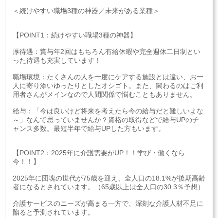
＜続けやすい職場3種の神器／未来がある業種＞
【POINT1：続けやすい職場3種の神器】
厚待遇：賞与年2回はもちろん有給休暇や完全週休二日制とい
った待遇も充実しています！
職場環境：たくさんの人を一度にケアする施設とは違い、お一
人に寄り添いゆったりとしたオシゴト。また、関わるのはご利
用者さんがメインなので人間関係で悩むこともありません。
給与：「今は良いけど将来を考えたら今の給与だと難しいよな
～」なんて思っていませんか？資格の取得などで給与UPのチ
ャンス多数。最短半年で給与UPした方もいます。
【POINT2：2025年に介護需要がUP！！学び・働くなら
今！！】
2025年に団塊の世代が75歳を迎え、全人口の18.1%が後期高齢
者になるとされています。（65歳以上は全人口の30.3％予想）
介護サービスのニーズが高まる一方で、深刻な介護人材不足に
陥ると予測されています。