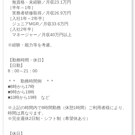
無資格・未経験／月収23.1万円
［半年～1年］
実務者研修取得／月収26.9万円
［入社1年～2年半］
ジュニアMGR／月収33.6万円
［入社2年半］
マネージャー／月収40万円以上
※経験・能力等を考慮。
【勤務時間・休日】
【日勤】
8：00～21：00
＊＊ 勤務時間例 ＊＊
■8時から17時
■9時から18時
■10時から19時 など
※上記の時間内で8時間勤務（休憩1時間）ご利用者様により、
時間は異なります。
※完全週休2日制・シフト制（希望休あり）
【休日】