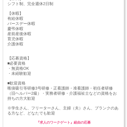
シフト制、完全週休2日制
【休暇】
有給休暇
バースデー休暇
慶弔休暇
産前産後休暇
育児休暇
介護休暇
【応募資格】
■必要資格
・無資格OK
・未経験歓迎
■歓迎資格
喀痰吸引等研修3号研修・正看護師・准看護師・初任者研修
（旧ヘルパー2級）・実務者研修・介護福祉士などの資格をお
持ちの方大歓迎
※学生さん、フリーターさん、主婦（夫）さん、ブランクのあ
る方など、どなたでも歓迎
『求人のワークゲート』経由の応募