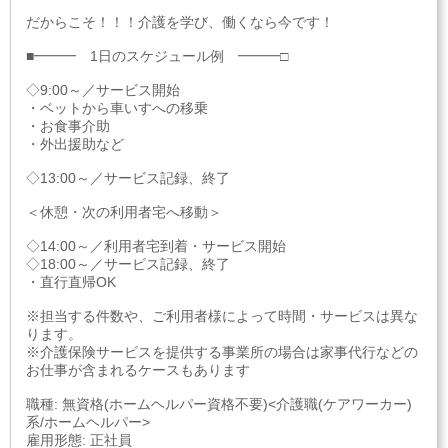
だからこそ！！！介護を学び、働くなら今です！
■━━━ 1日のスケジュール例 ━━━□
◇9:00～／サービス開始
・ベットから車いすへの移乗
・お食事介助
・外出援助など
◇13:00～／サービス記録、終了
＜休憩・次の利用者宅へ移動＞
◇14:00～／利用者宅到着・サービス開始
◇18:00～／サービス記録、終了
・直行直帰OK
※担当する件数や、ご利用者様によって時間・サービスは異な
ります。
※介護保険サービスを提供する事業所の場合は家事代行などの
お仕事が含まれるケースもあります
職種: 無資格(ホームヘルパー資格不要)<介護職(ケアワーカー)
系/ホームヘルパー>
雇用形態: 正社員