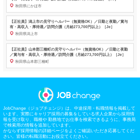
秋田県にかほ市
【正社員】潟上市の見守りヘルパー（無資格OK）／日勤と夜勤／賞与
有・高収入・厚待遇／訪問介護（月給273,700円以上）［Je］
秋田県潟上市
【正社員】山本郡三種町の見守りヘルパー（無資格OK）／日勤と夜勤
／賞与有・高収入・厚待遇／訪問介護（月給273,700円以上）［Je］
秋田県山本郡三種町
JobChange（ジョブチェンジ）は、中途採用・転職情報を掲載して
います。実際にキャリア採用の募集をしている求人企業から採用情
報を受け取り、職種や 勤務地でお仕事を検索できるように、事務局
で検索用の情報を追加しています。
かならず採用情報の詳細ページをよくご確認いただき応募してくだ
さい。皆様の転職活動にお役立てください。