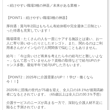
＜続けやすい職場3種の神器／未来がある業種＞
【POINT1：続けやすい職場3種の神器】
厚待遇：賞与年2回はもちろん有給休暇や完全週休二日制とい
った待遇も充実しています！
職場環境：たくさんの人を一度にケアする施設とは違い、お一
人に寄り添いゆったりとしたオシゴト。また、関わるのはご利
用者さんがメインなので人間関係で悩むこともありません。
給与：「今は良いけど将来を考えたら今の給与だと難しいよな
～」なんて思っていませんか？資格の取得などで給与UPのチ
ャンス多数。最短半年で給与UPした方もいます。
【POINT2：2025年に介護需要がUP！！学び・働くなら
今！！】
2025年に団塊の世代が75歳を迎え、全人口の18.1%が後期高齢
者になるとされています。（65歳以上は全人口の30.3％予想）
介護サービスのニーズが高まる一方で、深刻な介護人材不足に
陥ると予測されています。