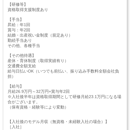
【研修等】
資格取得支援制度あり
【手当】
昇給：年1回
賞与：年2回
結婚・出産祝い金制度（規定あり）
勤続手当あり
その他、各種手当
【その他待遇】
産休・育休制度（取得実績有り）
交通費全額支給
給与日払いOK（いつでも前払い、振り込み手数料全額会社負
担）
【給与】
月給26.9万円～32万円+賞与年2回
※入社後半年は資格取得期間として研修月給23.1万円になる場
合がございます。
（保有資格・経験等により変動）
【入社後のモデル月収（無資格・未経験入社の場合）】
［入社］