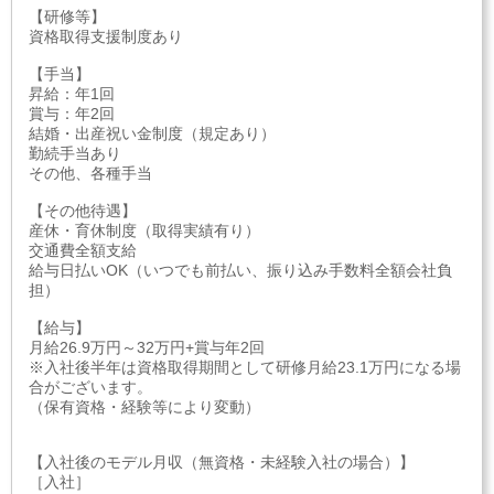
【研修等】
資格取得支援制度あり
【手当】
昇給：年1回
賞与：年2回
結婚・出産祝い金制度（規定あり）
勤続手当あり
その他、各種手当
【その他待遇】
産休・育休制度（取得実績有り）
交通費全額支給
給与日払いOK（いつでも前払い、振り込み手数料全額会社負
担）
【給与】
月給26.9万円～32万円+賞与年2回
※入社後半年は資格取得期間として研修月給23.1万円になる場
合がございます。
（保有資格・経験等により変動）
【入社後のモデル月収（無資格・未経験入社の場合）】
［入社］