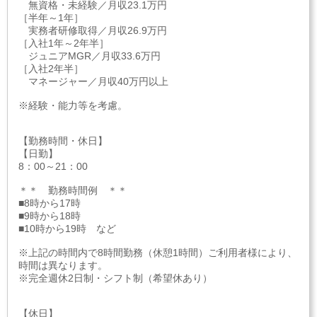
無資格・未経験／月収23.1万円
［半年～1年］
実務者研修取得／月収26.9万円
［入社1年～2年半］
ジュニアMGR／月収33.6万円
［入社2年半］
マネージャー／月収40万円以上
※経験・能力等を考慮。
【勤務時間・休日】
【日勤】
8：00～21：00
＊＊ 勤務時間例 ＊＊
■8時から17時
■9時から18時
■10時から19時 など
※上記の時間内で8時間勤務（休憩1時間）ご利用者様により、
時間は異なります。
※完全週休2日制・シフト制（希望休あり）
【休日】