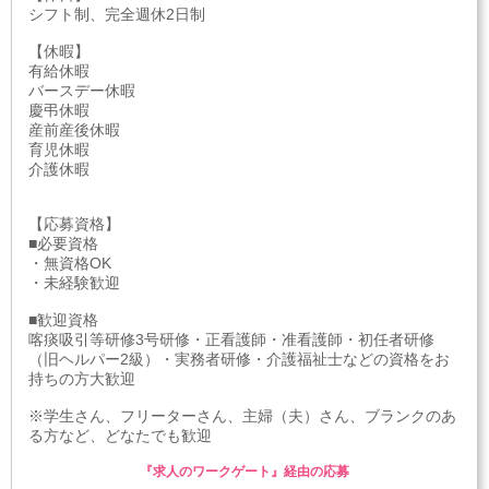
シフト制、完全週休2日制
【休暇】
有給休暇
バースデー休暇
慶弔休暇
産前産後休暇
育児休暇
介護休暇
【応募資格】
■必要資格
・無資格OK
・未経験歓迎
■歓迎資格
喀痰吸引等研修3号研修・正看護師・准看護師・初任者研修
（旧ヘルパー2級）・実務者研修・介護福祉士などの資格をお
持ちの方大歓迎
※学生さん、フリーターさん、主婦（夫）さん、ブランクのあ
る方など、どなたでも歓迎
『求人のワークゲート』経由の応募