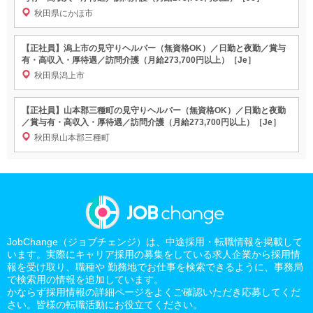
秋田県にかほ市
【正社員】潟上市の見守りヘルパー（無資格OK）／日勤と夜勤／賞与
有・高収入・厚待遇／訪問介護（月給273,700円以上）［Je］
秋田県潟上市
【正社員】山本郡三種町の見守りヘルパー（無資格OK）／日勤と夜勤
／賞与有・高収入・厚待遇／訪問介護（月給273,700円以上）［Je］
秋田県山本郡三種町
JobChange（ジョブチェンジ）は、中途採用・転職情報を掲載して
います。実際にキャリア採用の募集をしている求人企業から採用情
報を受け取り、職種や 勤務地でお仕事を検索できるように、事務局
で検索用の情報を追加しています。
かならず採用情報の詳細ページをよくご確認いただき応募してくだ
さい。皆様の転職活動にお役立てください。