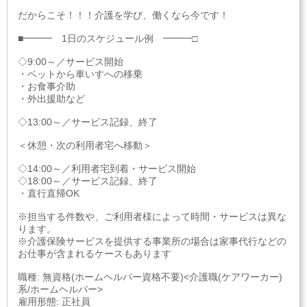
だからこそ！！！介護を学び、働くなら今です！
■━━━ 1日のスケジュール例 ━━━□
◇9:00～／サービス開始
・ベットから車いすへの移乗
・お食事介助
・外出援助など
◇13:00～／サービス記録、終了
＜休憩・次の利用者宅へ移動＞
◇14:00～／利用者宅到着・サービス開始
◇18:00～／サービス記録、終了
・直行直帰OK
※担当する件数や、ご利用者様によって時間・サービスは異な
ります。
※介護保険サービスを提供する事業所の場合は家事代行などの
お仕事が含まれるケースもあります
職種: 無資格(ホームヘルパー資格不要)<介護職(ケアワーカー)
系/ホームヘルパー>
雇用形態: 正社員