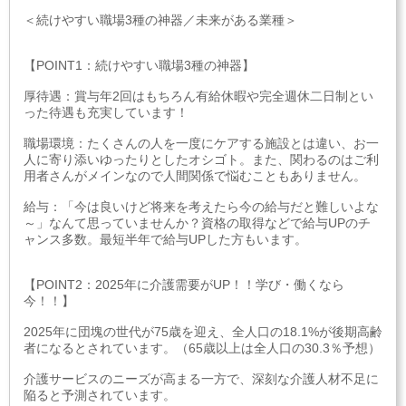
＜続けやすい職場3種の神器／未来がある業種＞
【POINT1：続けやすい職場3種の神器】
厚待遇：賞与年2回はもちろん有給休暇や完全週休二日制とい
った待遇も充実しています！
職場環境：たくさんの人を一度にケアする施設とは違い、お一
人に寄り添いゆったりとしたオシゴト。また、関わるのはご利
用者さんがメインなので人間関係で悩むこともありません。
給与：「今は良いけど将来を考えたら今の給与だと難しいよな
～」なんて思っていませんか？資格の取得などで給与UPのチ
ャンス多数。最短半年で給与UPした方もいます。
【POINT2：2025年に介護需要がUP！！学び・働くなら
今！！】
2025年に団塊の世代が75歳を迎え、全人口の18.1%が後期高齢
者になるとされています。（65歳以上は全人口の30.3％予想）
介護サービスのニーズが高まる一方で、深刻な介護人材不足に
陥ると予測されています。