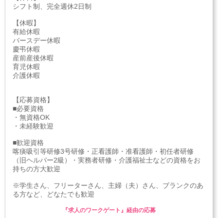
シフト制、完全週休2日制
【休暇】
有給休暇
バースデー休暇
慶弔休暇
産前産後休暇
育児休暇
介護休暇
【応募資格】
■必要資格
・無資格OK
・未経験歓迎
■歓迎資格
喀痰吸引等研修3号研修・正看護師・准看護師・初任者研修
（旧ヘルパー2級）・実務者研修・介護福祉士などの資格をお
持ちの方大歓迎
※学生さん、フリーターさん、主婦（夫）さん、ブランクのあ
る方など、どなたでも歓迎
『求人のワークゲート』経由の応募