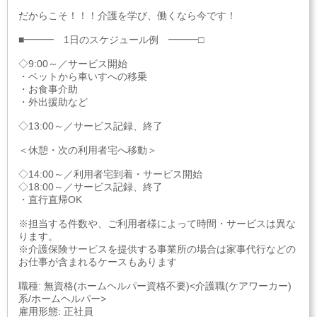
だからこそ！！！介護を学び、働くなら今です！
■━━━ 1日のスケジュール例 ━━━□
◇9:00～／サービス開始
・ベットから車いすへの移乗
・お食事介助
・外出援助など
◇13:00～／サービス記録、終了
＜休憩・次の利用者宅へ移動＞
◇14:00～／利用者宅到着・サービス開始
◇18:00～／サービス記録、終了
・直行直帰OK
※担当する件数や、ご利用者様によって時間・サービスは異な
ります。
※介護保険サービスを提供する事業所の場合は家事代行などの
お仕事が含まれるケースもあります
職種: 無資格(ホームヘルパー資格不要)<介護職(ケアワーカー)
系/ホームヘルパー>
雇用形態: 正社員