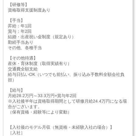
【研修等】
資格取得支援制度あり
【手当】
昇給：年1回
賞与：年2回
結婚・出産祝い金制度（規定あり）
勤続手当あり
その他、各種手当
【その他待遇】
産休・育休制度（取得実績有り）
交通費全額支給
給与日払いOK（いつでも前払い、振り込み手数料全額会社負
担）
【給与】
月給28.2万円～33.3万円+賞与年2回
※入社後半年は資格取得期間として研修月給24.4万円になる場
合がございます。
（保有資格・経験等により変動）
【入社後のモデル月収（無資格・未経験入社の場合）】
［入社］