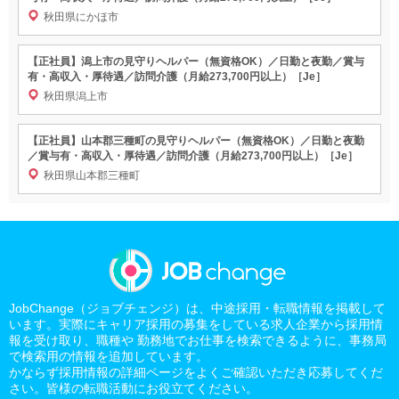
秋田県にかほ市
【正社員】潟上市の見守りヘルパー（無資格OK）／日勤と夜勤／賞与
有・高収入・厚待遇／訪問介護（月給273,700円以上）［Je］
秋田県潟上市
【正社員】山本郡三種町の見守りヘルパー（無資格OK）／日勤と夜勤
／賞与有・高収入・厚待遇／訪問介護（月給273,700円以上）［Je］
秋田県山本郡三種町
JobChange（ジョブチェンジ）は、中途採用・転職情報を掲載して
います。実際にキャリア採用の募集をしている求人企業から採用情
報を受け取り、職種や 勤務地でお仕事を検索できるように、事務局
で検索用の情報を追加しています。
かならず採用情報の詳細ページをよくご確認いただき応募してくだ
さい。皆様の転職活動にお役立てください。