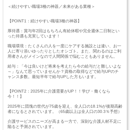
＜続けやすい職場3種の神器／未来がある業種＞
【POINT1：続けやすい職場3種の神器】
厚待遇：賞与年2回はもちろん有給休暇や完全週休二日制とい
った待遇も充実しています！
職場環境：たくさんの人を一度にケアする施設とは違い、お一
人に寄り添いゆったりとしたオシゴト。また、関わるのはご利
用者さんがメインなので人間関係で悩むこともありません。
給与：「今は良いけど将来を考えたら今の給与だと難しいよな
～」なんて思っていませんか？資格の取得などで給与UPのチ
ャンス多数。最短半年で給与UPした方もいます。
【POINT2：2025年に介護需要がUP！！学び・働くなら
今！！】
2025年に団塊の世代が75歳を迎え、全人口の18.1%が後期高齢
者になるとされています。（65歳以上は全人口の30.3％予想）
介護サービスのニーズが高まる一方で、深刻な介護人材不足に
陥ると予測されています。