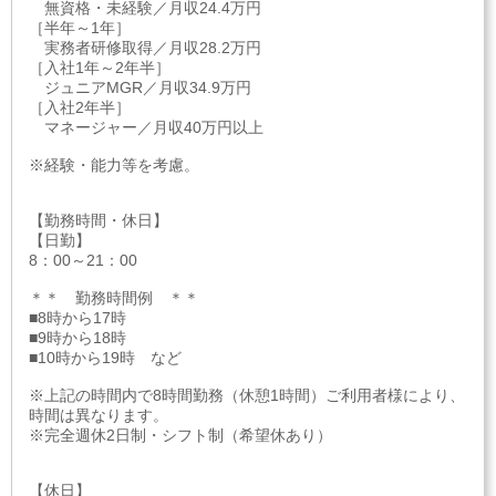
無資格・未経験／月収24.4万円
［半年～1年］
実務者研修取得／月収28.2万円
［入社1年～2年半］
ジュニアMGR／月収34.9万円
［入社2年半］
マネージャー／月収40万円以上
※経験・能力等を考慮。
【勤務時間・休日】
【日勤】
8：00～21：00
＊＊ 勤務時間例 ＊＊
■8時から17時
■9時から18時
■10時から19時 など
※上記の時間内で8時間勤務（休憩1時間）ご利用者様により、
時間は異なります。
※完全週休2日制・シフト制（希望休あり）
【休日】