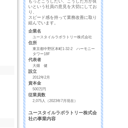
もっとこうしたい、こうした方が良
いという社員の意見を大切にしてお
り、
スピード感を持って業務改善に取り
組んでいます。
企業名
ユースタイルラボラトリー株式会社
住所
東京都中野区本町1-32-2 ハーモニー
タワー18F
代表者
大畑 健
設立
2012年2月
資本金
500万円
従業員数
2,075人（2023年7月現在）
ユースタイルラボラトリー株式会
社の事業内容