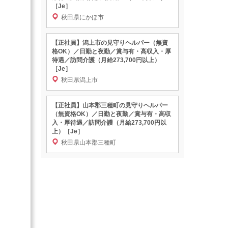
［Je］
秋田県にかほ市
【正社員】潟上市の見守りヘルパー（無資
格OK）／日勤と夜勤／賞与有・高収入・厚
待遇／訪問介護（月給273,700円以上）
［Je］
秋田県潟上市
【正社員】山本郡三種町の見守りヘルパー
（無資格OK）／日勤と夜勤／賞与有・高収
入・厚待遇／訪問介護（月給273,700円以
上）［Je］
秋田県山本郡三種町