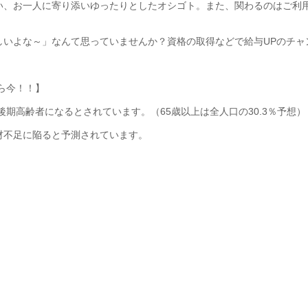
い、お一人に寄り添いゆったりとしたオシゴト。また、関わるのはご利
しいよな～」なんて思っていませんか？資格の取得などで給与UPのチャ
なら今！！】
%が後期高齢者になるとされています。（65歳以上は全人口の30.3％予想）
材不足に陥ると予測されています。