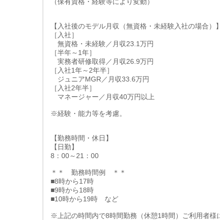
（保有資格・経験等により変動）
【入社後のモデル月収（無資格・未経験入社の場合）
［入社］
無資格・未経験／月収23.1万円
［半年～1年］
実務者研修取得／月収26.9万円
［入社1年～2年半］
ジュニアMGR／月収33.6万円
［入社2年半］
マネージャー／月収40万円以上
※経験・能力等を考慮。
【勤務時間・休日】
【日勤】
8：00～21：00
＊＊ 勤務時間例 ＊＊
■8時から17時
■9時から18時
■10時から19時 など
※上記の時間内で8時間勤務（休憩1時間）ご利用者様