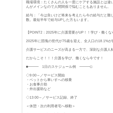
職場環境：たくさんの人を一度にケアする施設とは違
んがメインなので人間関係で悩むこともありません。
給与：「今は良いけど将来を考えたら今の給与だと難
数。最短半年で給与UPした方もいます。
【POINT2：2025年に介護需要がUP！！学び・働く
2025年に団塊の世代が75歳を迎え、全人口の18.1
介護サービスのニーズが高まる一方で、深刻な介護人
だからこそ！！！介護を学び、働くなら今です！
■━━━ 1日のスケジュール例 ━━━□
◇9:00～／サービス開始
・ベットから車いすへの移乗
・お食事介助
・外出援助など
◇13:00～／サービス記録、終了
＜休憩・次の利用者宅へ移動＞