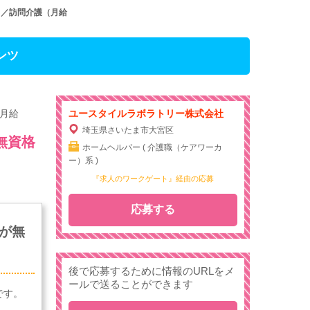
ト／訪問介護（月給
ンツ
月給
ユースタイルラボラトリー株式会社
埼玉県さいたま市大宮区
無資格
ホームヘルパー ( 介護職（ケアワーカ
ー）系 )
『求人のワークゲート』経由の応募
応募する
が無
後で応募するために情報のURLをメ
ールで送ることができます
です。