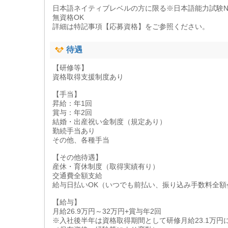
日本語ネイティブレベルの方に限る※日本語能力試験N
無資格OK
詳細は特記事項【応募資格】をご参照ください。
待遇
【研修等】
資格取得支援制度あり
【手当】
昇給：年1回
賞与：年2回
結婚・出産祝い金制度（規定あり）
勤続手当あり
その他、各種手当
【その他待遇】
産休・育休制度（取得実績有り）
交通費全額支給
給与日払いOK（いつでも前払い、振り込み手数料全額
【給与】
月給26.9万円～32万円+賞与年2回
※入社後半年は資格取得期間として研修月給23.1万円