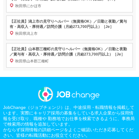
秋田県にかほ市
【正社員】潟上市の見守りヘルパー（無資格OK）／日勤と夜勤／賞与
有・高収入・厚待遇／訪問介護（月給273,700円以上）［Je］
秋田県潟上市
【正社員】山本郡三種町の見守りヘルパー（無資格OK）／日勤と夜勤
／賞与有・高収入・厚待遇／訪問介護（月給273,700円以上）［Je］
秋田県山本郡三種町
JobChange（ジョブチェンジ）は、中途採用・転職情報を掲載して
います。実際にキャリア採用の募集をしている求人企業から採用情
報を受け取り、職種や 勤務地でお仕事を検索できるように、事務局
で検索用の情報を追加しています。
かならず採用情報の詳細ページをよくご確認いただき応募してくだ
さい。皆様の転職活動にお役立てください。