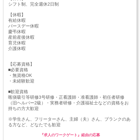
シフト制、完全週休2日制
【休暇】
有給休暇
バースデー休暇
慶弔休暇
産前産後休暇
育児休暇
介護休暇
【応募資格】
■必要資格
・無資格OK
・未経験歓迎
■歓迎資格
喀痰吸引等研修3号研修・正看護師・准看護師・初任者研修
（旧ヘルパー2級）・実務者研修・介護福祉士などの資格をお
持ちの方大歓迎
※学生さん、フリーターさん、主婦（夫）さん、ブランクのあ
る方など、どなたでも歓迎
『求人のワークゲート』経由の応募