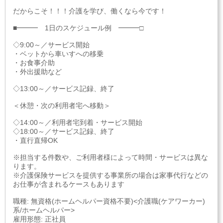
だからこそ！！！介護を学び、働くなら今です！
■━━━ 1日のスケジュール例 ━━━□
◇9:00～／サービス開始
・ベットから車いすへの移乗
・お食事介助
・外出援助など
◇13:00～／サービス記録、終了
＜休憩・次の利用者宅へ移動＞
◇14:00～／利用者宅到着・サービス開始
◇18:00～／サービス記録、終了
・直行直帰OK
※担当する件数や、ご利用者様によって時間・サービスは異な
ります。
※介護保険サービスを提供する事業所の場合は家事代行などの
お仕事が含まれるケースもあります
職種: 無資格(ホームヘルパー資格不要)<介護職(ケアワーカー)
系/ホームヘルパー>
雇用形態: 正社員