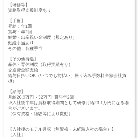
【研修等】
資格取得支援制度あり
【手当】
昇給：年1回
賞与：年2回
結婚・出産祝い金制度（規定あり）
勤続手当あり
その他、各種手当
【その他待遇】
産休・育休制度（取得実績有り）
交通費全額支給
給与日払いOK（いつでも前払い、振り込み手数料全額会社負
担）
【給与】
月給26.9万円～32万円+賞与年2回
※入社後半年は資格取得期間として研修月給23.1万円になる場
合がございます。
（保有資格・経験等により変動）
【入社後のモデル月収（無資格・未経験入社の場合）】
［入社］