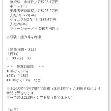
無資格・未経験／月収23.1万円
［半年～1年］
実務者研修取得／月収26.9万円
［入社1年～2年半］
ジュニアMGR／月収33.6万円
［入社2年半］
マネージャー／月収40万円以上
※経験・能力等を考慮。
【勤務時間・休日】
【日勤】
8：00～21：00
＊＊ 勤務時間例 ＊＊
■8時から17時
■9時から18時
■10時から19時 など
※上記の時間内で8時間勤務（休憩1時間）ご利用者様により、
時間は異なります。
※完全週休2日制・シフト制（希望休あり）
【休日】