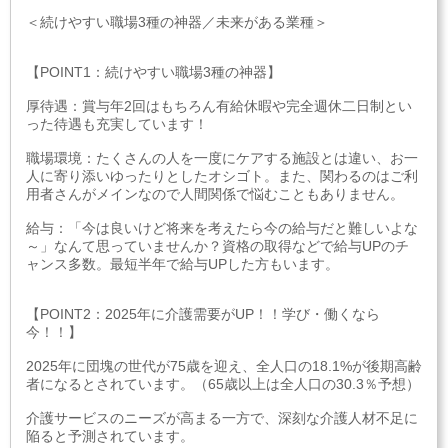
＜続けやすい職場3種の神器／未来がある業種＞
【POINT1：続けやすい職場3種の神器】
厚待遇：賞与年2回はもちろん有給休暇や完全週休二日制とい
った待遇も充実しています！
職場環境：たくさんの人を一度にケアする施設とは違い、お一
人に寄り添いゆったりとしたオシゴト。また、関わるのはご利
用者さんがメインなので人間関係で悩むこともありません。
給与：「今は良いけど将来を考えたら今の給与だと難しいよな
～」なんて思っていませんか？資格の取得などで給与UPのチ
ャンス多数。最短半年で給与UPした方もいます。
【POINT2：2025年に介護需要がUP！！学び・働くなら
今！！】
2025年に団塊の世代が75歳を迎え、全人口の18.1%が後期高齢
者になるとされています。（65歳以上は全人口の30.3％予想）
介護サービスのニーズが高まる一方で、深刻な介護人材不足に
陥ると予測されています。