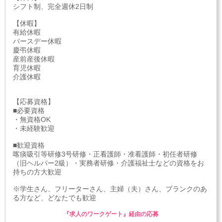
シフト制、完全週休2日制
【休暇】
有給休暇
バースデー休暇
慶弔休暇
産前産後休暇
育児休暇
介護休暇
【応募資格】
■必要資格
・無資格OK
・未経験歓迎
■歓迎資格
喀痰吸引等研修3号研修・正看護師・准看護師・初任者研修
（旧ヘルパー2級）・実務者研修・介護福祉士などの資格をお
持ちの方大歓迎
※学生さん、フリーターさん、主婦（夫）さん、ブランクのあ
る方など、どなたでも歓迎
『求人のワークゲート』経由の応募