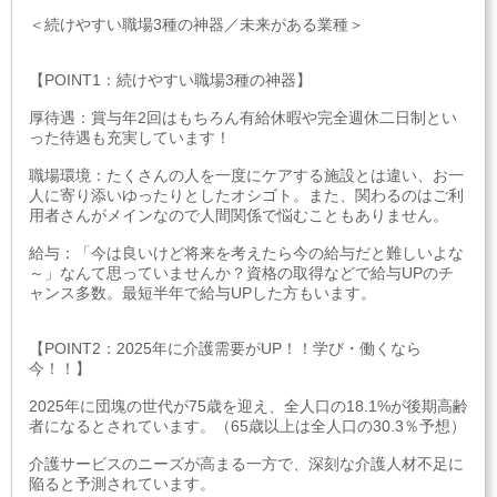
＜続けやすい職場3種の神器／未来がある業種＞
【POINT1：続けやすい職場3種の神器】
厚待遇：賞与年2回はもちろん有給休暇や完全週休二日制とい
った待遇も充実しています！
職場環境：たくさんの人を一度にケアする施設とは違い、お一
人に寄り添いゆったりとしたオシゴト。また、関わるのはご利
用者さんがメインなので人間関係で悩むこともありません。
給与：「今は良いけど将来を考えたら今の給与だと難しいよな
～」なんて思っていませんか？資格の取得などで給与UPのチ
ャンス多数。最短半年で給与UPした方もいます。
【POINT2：2025年に介護需要がUP！！学び・働くなら
今！！】
2025年に団塊の世代が75歳を迎え、全人口の18.1%が後期高齢
者になるとされています。（65歳以上は全人口の30.3％予想）
介護サービスのニーズが高まる一方で、深刻な介護人材不足に
陥ると予測されています。