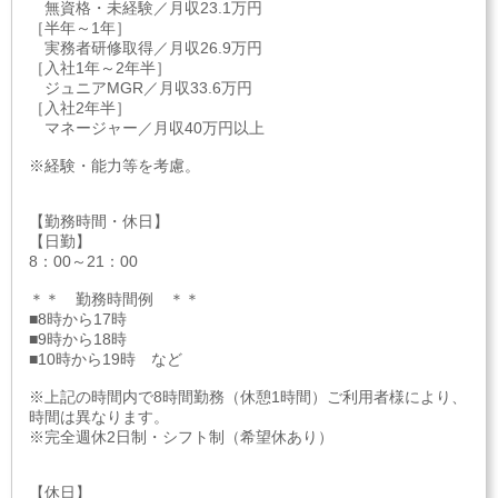
無資格・未経験／月収23.1万円
［半年～1年］
実務者研修取得／月収26.9万円
［入社1年～2年半］
ジュニアMGR／月収33.6万円
［入社2年半］
マネージャー／月収40万円以上
※経験・能力等を考慮。
【勤務時間・休日】
【日勤】
8：00～21：00
＊＊ 勤務時間例 ＊＊
■8時から17時
■9時から18時
■10時から19時 など
※上記の時間内で8時間勤務（休憩1時間）ご利用者様により、
時間は異なります。
※完全週休2日制・シフト制（希望休あり）
【休日】