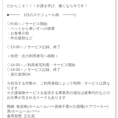
だからこそ！！！介護を学び、働くなら今です！
■━━━ 1日のスケジュール例 ━━━□
◇9:00～／サービス開始
・ベットから車いすへの移乗
・お食事介助
・外出援助など
◇13:00～／サービス記録、終了
＜休憩・次の利用者宅へ移動＞
◇14:00～／利用者宅到着・サービス開始
◇18:00～／サービス記録、終了
・直行直帰OK
※担当する件数や、ご利用者様によって時間・サービスは異な
ります。
※介護保険サービスを提供する事業所の場合は家事代行などの
お仕事が含まれるケースもあります
職種: 無資格(ホームヘルパー資格不要)<介護職(ケアワーカー)
系/ホームヘルパー>
雇用形態: 正社員