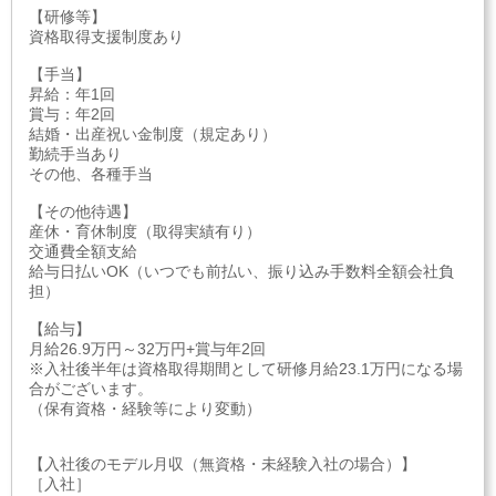
【研修等】
資格取得支援制度あり
【手当】
昇給：年1回
賞与：年2回
結婚・出産祝い金制度（規定あり）
勤続手当あり
その他、各種手当
【その他待遇】
産休・育休制度（取得実績有り）
交通費全額支給
給与日払いOK（いつでも前払い、振り込み手数料全額会社負
担）
【給与】
月給26.9万円～32万円+賞与年2回
※入社後半年は資格取得期間として研修月給23.1万円になる場
合がございます。
（保有資格・経験等により変動）
【入社後のモデル月収（無資格・未経験入社の場合）】
［入社］