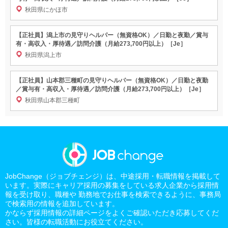
秋田県にかほ市
【正社員】潟上市の見守りヘルパー（無資格OK）／日勤と夜勤／賞与
有・高収入・厚待遇／訪問介護（月給273,700円以上）［Je］
秋田県潟上市
【正社員】山本郡三種町の見守りヘルパー（無資格OK）／日勤と夜勤
／賞与有・高収入・厚待遇／訪問介護（月給273,700円以上）［Je］
秋田県山本郡三種町
JobChange（ジョブチェンジ）は、中途採用・転職情報を掲載して
います。実際にキャリア採用の募集をしている求人企業から採用情
報を受け取り、職種や 勤務地でお仕事を検索できるように、事務局
で検索用の情報を追加しています。
かならず採用情報の詳細ページをよくご確認いただき応募してくだ
さい。皆様の転職活動にお役立てください。