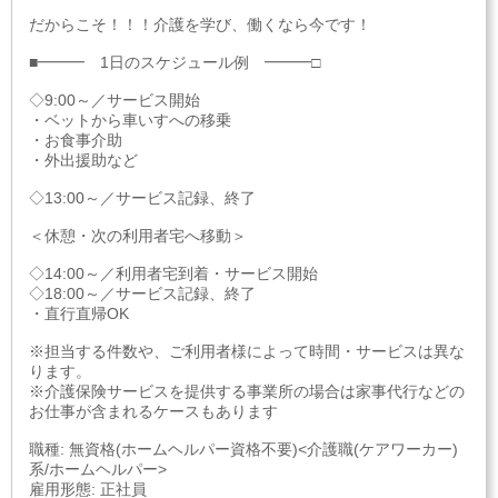
だからこそ！！！介護を学び、働くなら今です！
■━━━ 1日のスケジュール例 ━━━□
◇9:00～／サービス開始
・ベットから車いすへの移乗
・お食事介助
・外出援助など
◇13:00～／サービス記録、終了
＜休憩・次の利用者宅へ移動＞
◇14:00～／利用者宅到着・サービス開始
◇18:00～／サービス記録、終了
・直行直帰OK
※担当する件数や、ご利用者様によって時間・サービスは異な
ります。
※介護保険サービスを提供する事業所の場合は家事代行などの
お仕事が含まれるケースもあります
職種: 無資格(ホームヘルパー資格不要)<介護職(ケアワーカー)
系/ホームヘルパー>
雇用形態: 正社員