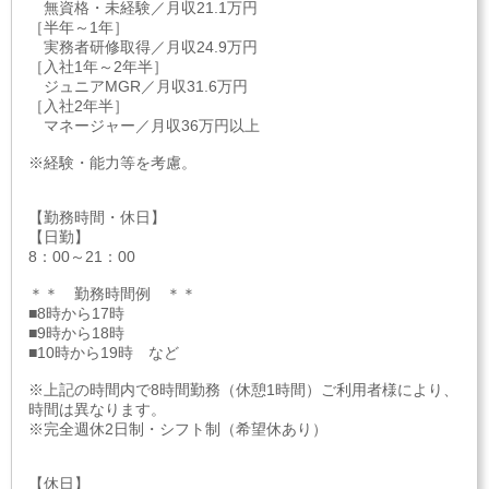
無資格・未経験／月収21.1万円
［半年～1年］
実務者研修取得／月収24.9万円
［入社1年～2年半］
ジュニアMGR／月収31.6万円
［入社2年半］
マネージャー／月収36万円以上
※経験・能力等を考慮。
【勤務時間・休日】
【日勤】
8：00～21：00
＊＊ 勤務時間例 ＊＊
■8時から17時
■9時から18時
■10時から19時 など
※上記の時間内で8時間勤務（休憩1時間）ご利用者様により、
時間は異なります。
※完全週休2日制・シフト制（希望休あり）
【休日】