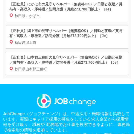
【正社員】にかほ市の見守りヘルパー（無資格OK）／日勤と夜勤／賞
与有・高収入・厚待遇／訪問介護（月給273,700円以上）［Je］
秋田県にかほ市
【正社員】潟上市の見守りヘルパー（無資格OK）／日勤と夜勤／賞与
有・高収入・厚待遇／訪問介護（月給273,700円以上）［Je］
秋田県潟上市
【正社員】山本郡三種町の見守りヘルパー（無資格OK）／日勤と夜勤
／賞与有・高収入・厚待遇／訪問介護（月給273,700円以上）［Je］
秋田県山本郡三種町
JobChange（ジョブチェンジ）は、中途採用・転職情報を掲載して
います。実際にキャリア採用の募集をしている求人企業から採用情
報を受け取り、職種や 勤務地でお仕事を検索できるように、事務局
で検索用の情報を追加しています。