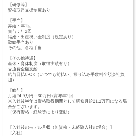
【研修等】
資格取得支援制度あり
【手当】
昇給：年1回
賞与：年2回
結婚・出産祝い金制度（規定あり）
勤続手当あり
その他、各種手当
【その他待遇】
産休・育休制度（取得実績有り）
交通費全額支給
給与日払いOK（いつでも前払い、振り込み手数料全額会社負
担）
【給与】
月給24.9万円～30万円+賞与年2回
※入社後半年は資格取得期間として研修月給21.1万円になる場
合がございます。
（保有資格・経験等により変動）
【入社後のモデル月収（無資格・未経験入社の場合）】
［入社］