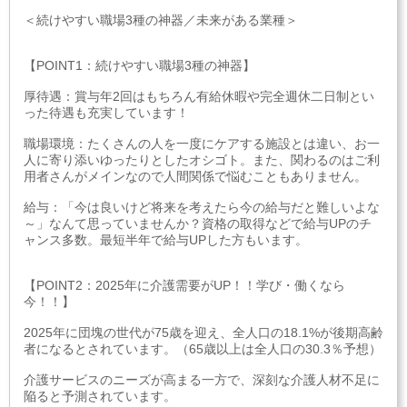
＜続けやすい職場3種の神器／未来がある業種＞
【POINT1：続けやすい職場3種の神器】
厚待遇：賞与年2回はもちろん有給休暇や完全週休二日制とい
った待遇も充実しています！
職場環境：たくさんの人を一度にケアする施設とは違い、お一
人に寄り添いゆったりとしたオシゴト。また、関わるのはご利
用者さんがメインなので人間関係で悩むこともありません。
給与：「今は良いけど将来を考えたら今の給与だと難しいよな
～」なんて思っていませんか？資格の取得などで給与UPのチ
ャンス多数。最短半年で給与UPした方もいます。
【POINT2：2025年に介護需要がUP！！学び・働くなら
今！！】
2025年に団塊の世代が75歳を迎え、全人口の18.1%が後期高齢
者になるとされています。（65歳以上は全人口の30.3％予想）
介護サービスのニーズが高まる一方で、深刻な介護人材不足に
陥ると予測されています。