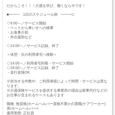
だからこそ！！！介護を学び、働くなら今です！
■━━━ 1日のスケジュール例 ━━━□
◇9:00～／サービス開始
・ベットから車いすへの移乗
・お食事介助
・外出援助など
◇13:00～／サービス記録、終了
＜休憩・次の利用者宅へ移動＞
◇14:00～／利用者宅到着・サービス開始
◇18:00～／サービス記録、終了
・直行直帰OK
※担当する件数や、ご利用者様によって時間・サービスは異な
ります。
※介護保険サービスを提供する事業所の場合は家事代行などの
お仕事が含まれるケースもあります
職種: 無資格(ホームヘルパー資格不要)<介護職(ケアワーカー)
系/ホームヘルパー>
雇用形態: 正社員