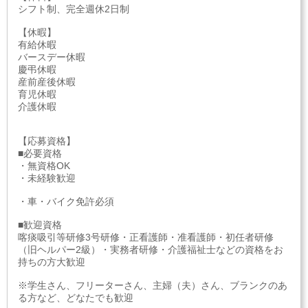
シフト制、完全週休2日制
【休暇】
有給休暇
バースデー休暇
慶弔休暇
産前産後休暇
育児休暇
介護休暇
【応募資格】
■必要資格
・無資格OK
・未経験歓迎
・車・バイク免許必須
■歓迎資格
喀痰吸引等研修3号研修・正看護師・准看護師・初任者研修
（旧ヘルパー2級）・実務者研修・介護福祉士などの資格をお
持ちの方大歓迎
※学生さん、フリーターさん、主婦（夫）さん、ブランクのあ
る方など、どなたでも歓迎