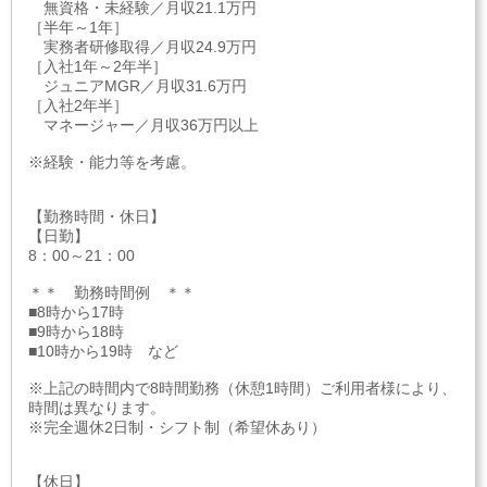
無資格・未経験／月収21.1万円
［半年～1年］
実務者研修取得／月収24.9万円
［入社1年～2年半］
ジュニアMGR／月収31.6万円
［入社2年半］
マネージャー／月収36万円以上
※経験・能力等を考慮。
【勤務時間・休日】
【日勤】
8：00～21：00
＊＊ 勤務時間例 ＊＊
■8時から17時
■9時から18時
■10時から19時 など
※上記の時間内で8時間勤務（休憩1時間）ご利用者様により、
時間は異なります。
※完全週休2日制・シフト制（希望休あり）
【休日】