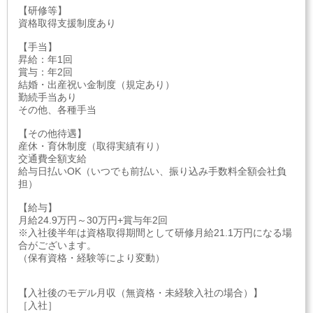
【研修等】
資格取得支援制度あり
【手当】
昇給：年1回
賞与：年2回
結婚・出産祝い金制度（規定あり）
勤続手当あり
その他、各種手当
【その他待遇】
産休・育休制度（取得実績有り）
交通費全額支給
給与日払いOK（いつでも前払い、振り込み手数料全額会社負
担）
【給与】
月給24.9万円～30万円+賞与年2回
※入社後半年は資格取得期間として研修月給21.1万円になる場
合がございます。
（保有資格・経験等により変動）
【入社後のモデル月収（無資格・未経験入社の場合）】
［入社］