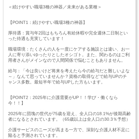
＜続けやすい職場3種の神器／未来がある業種＞
【POINT1：続けやすい職場3種の神器】
厚待遇：賞与年2回はもちろん有給休暇や完全週休二日制とい
った待遇も充実しています！
職場環境：たくさんの人を一度にケアする施設とは違い、お一
人に寄り添いゆったりとしたオシゴト。また、関わるのはご利
用者さんがメインなので人間関係で悩むこともありません。
給与：「今は良いけど将来を考えたら今の給与だと難しいよな
～」なんて思っていませんか？資格の取得などで給与UPのチ
ャンス多数。最短半年で給与UPした方もいます。
【POINT2：2025年に介護需要がUP！！学び・働くなら
今！！】
2025年に団塊の世代が75歳を迎え、全人口の18.1%が後期高齢
者になるとされています。（65歳以上は全人口の30.3％予想）
介護サービスのニーズが高まる一方で、深刻な介護人材不足に
陥ると予測されています。