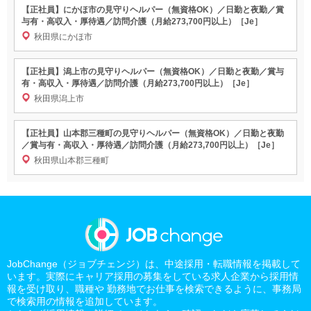
【正社員】にかほ市の見守りヘルパー（無資格OK）／日勤と夜勤／賞
与有・高収入・厚待遇／訪問介護（月給273,700円以上）［Je］
秋田県にかほ市
【正社員】潟上市の見守りヘルパー（無資格OK）／日勤と夜勤／賞与
有・高収入・厚待遇／訪問介護（月給273,700円以上）［Je］
秋田県潟上市
【正社員】山本郡三種町の見守りヘルパー（無資格OK）／日勤と夜勤
／賞与有・高収入・厚待遇／訪問介護（月給273,700円以上）［Je］
秋田県山本郡三種町
JobChange（ジョブチェンジ）は、中途採用・転職情報を掲載して
います。実際にキャリア採用の募集をしている求人企業から採用情
報を受け取り、職種や 勤務地でお仕事を検索できるように、事務局
で検索用の情報を追加しています。