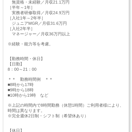
無資格・未経験／月収21.1万円
［半年～1年］
実務者研修取得／月収24.9万円
［入社1年～2年半］
ジュニアMGR／月収31.6万円
［入社2年半］
マネージャー／月収36万円以上
※経験・能力等を考慮。
【勤務時間・休日】
【日勤】
8：00～21：00
＊＊ 勤務時間例 ＊＊
■8時から17時
■9時から18時
■10時から19時 など
※上記の時間内で8時間勤務（休憩1時間）ご利用者様により、
時間は異なります。
※完全週休2日制・シフト制（希望休あり）
【休日】