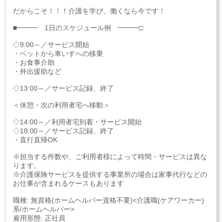
だからこそ！！！介護を学び、働くなら今です！
■━━━ 1日のスケジュール例 ━━━□
◇9:00～／サービス開始
・ベットから車いすへの移乗
・お食事介助
・外出援助など
◇13:00～／サービス記録、終了
＜休憩・次の利用者宅へ移動＞
◇14:00～／利用者宅到着・サービス開始
◇18:00～／サービス記録、終了
・直行直帰OK
※担当する件数や、ご利用者様によって時間・サービスは異な
ります。
※介護保険サービスを提供する事業所の場合は家事代行などの
お仕事が含まれるケースもあります
職種: 無資格(ホームヘルパー資格不要)<介護職(ケアワーカー)
系/ホームヘルパー>
雇用形態: 正社員