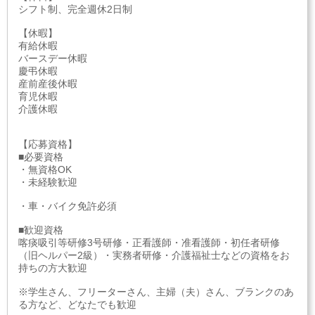
シフト制、完全週休2日制
【休暇】
有給休暇
バースデー休暇
慶弔休暇
産前産後休暇
育児休暇
介護休暇
【応募資格】
■必要資格
・無資格OK
・未経験歓迎
・車・バイク免許必須
■歓迎資格
喀痰吸引等研修3号研修・正看護師・准看護師・初任者研修
（旧ヘルパー2級）・実務者研修・介護福祉士などの資格をお
持ちの方大歓迎
※学生さん、フリーターさん、主婦（夫）さん、ブランクのあ
る方など、どなたでも歓迎