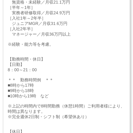
無資格・未経験／月収21.1万円
［半年～1年］
実務者研修取得／月収24.9万円
［入社1年～2年半］
ジュニアMGR／月収31.6万円
［入社2年半］
マネージャー／月収36万円以上
※経験・能力等を考慮。
【勤務時間・休日】
【日勤】
8：00～21：00
＊＊ 勤務時間例 ＊＊
■8時から17時
■9時から18時
■10時から19時 など
※上記の時間内で8時間勤務（休憩1時間）ご利用者様により、
時間は異なります。
※完全週休2日制・シフト制（希望休あり）
【休日】