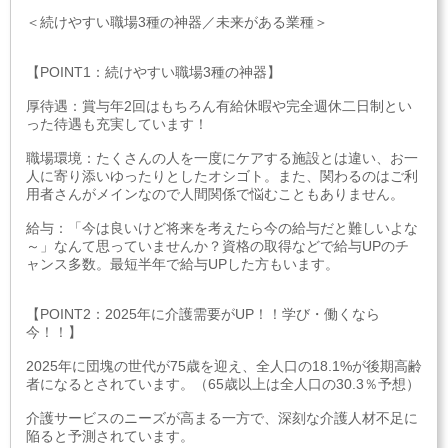
＜続けやすい職場3種の神器／未来がある業種＞
【POINT1：続けやすい職場3種の神器】
厚待遇：賞与年2回はもちろん有給休暇や完全週休二日制とい
った待遇も充実しています！
職場環境：たくさんの人を一度にケアする施設とは違い、お一
人に寄り添いゆったりとしたオシゴト。また、関わるのはご利
用者さんがメインなので人間関係で悩むこともありません。
給与：「今は良いけど将来を考えたら今の給与だと難しいよな
～」なんて思っていませんか？資格の取得などで給与UPのチ
ャンス多数。最短半年で給与UPした方もいます。
【POINT2：2025年に介護需要がUP！！学び・働くなら
今！！】
2025年に団塊の世代が75歳を迎え、全人口の18.1%が後期高齢
者になるとされています。（65歳以上は全人口の30.3％予想）
介護サービスのニーズが高まる一方で、深刻な介護人材不足に
陥ると予測されています。