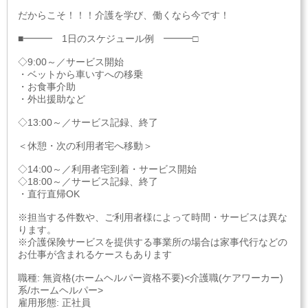
だからこそ！！！介護を学び、働くなら今です！
■━━━ 1日のスケジュール例 ━━━□
◇9:00～／サービス開始
・ベットから車いすへの移乗
・お食事介助
・外出援助など
◇13:00～／サービス記録、終了
＜休憩・次の利用者宅へ移動＞
◇14:00～／利用者宅到着・サービス開始
◇18:00～／サービス記録、終了
・直行直帰OK
※担当する件数や、ご利用者様によって時間・サービスは異な
ります。
※介護保険サービスを提供する事業所の場合は家事代行などの
お仕事が含まれるケースもあります
職種: 無資格(ホームヘルパー資格不要)<介護職(ケアワーカー)
系/ホームヘルパー>
雇用形態: 正社員