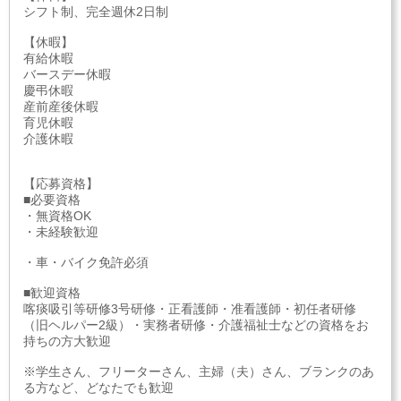
シフト制、完全週休2日制
【休暇】
有給休暇
バースデー休暇
慶弔休暇
産前産後休暇
育児休暇
介護休暇
【応募資格】
■必要資格
・無資格OK
・未経験歓迎
・車・バイク免許必須
■歓迎資格
喀痰吸引等研修3号研修・正看護師・准看護師・初任者研修
（旧ヘルパー2級）・実務者研修・介護福祉士などの資格をお
持ちの方大歓迎
※学生さん、フリーターさん、主婦（夫）さん、ブランクのあ
る方など、どなたでも歓迎