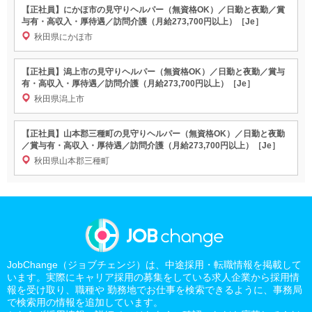
【正社員】にかほ市の見守りヘルパー（無資格OK）／日勤と夜勤／賞
与有・高収入・厚待遇／訪問介護（月給273,700円以上）［Je］
秋田県にかほ市
【正社員】潟上市の見守りヘルパー（無資格OK）／日勤と夜勤／賞与
有・高収入・厚待遇／訪問介護（月給273,700円以上）［Je］
秋田県潟上市
【正社員】山本郡三種町の見守りヘルパー（無資格OK）／日勤と夜勤
／賞与有・高収入・厚待遇／訪問介護（月給273,700円以上）［Je］
秋田県山本郡三種町
JobChange（ジョブチェンジ）は、中途採用・転職情報を掲載して
います。実際にキャリア採用の募集をしている求人企業から採用情
報を受け取り、職種や 勤務地でお仕事を検索できるように、事務局
で検索用の情報を追加しています。