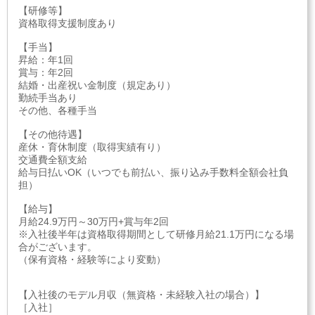
【研修等】
資格取得支援制度あり
【手当】
昇給：年1回
賞与：年2回
結婚・出産祝い金制度（規定あり）
勤続手当あり
その他、各種手当
【その他待遇】
産休・育休制度（取得実績有り）
交通費全額支給
給与日払いOK（いつでも前払い、振り込み手数料全額会社負
担）
【給与】
月給24.9万円～30万円+賞与年2回
※入社後半年は資格取得期間として研修月給21.1万円になる場
合がございます。
（保有資格・経験等により変動）
【入社後のモデル月収（無資格・未経験入社の場合）】
［入社］