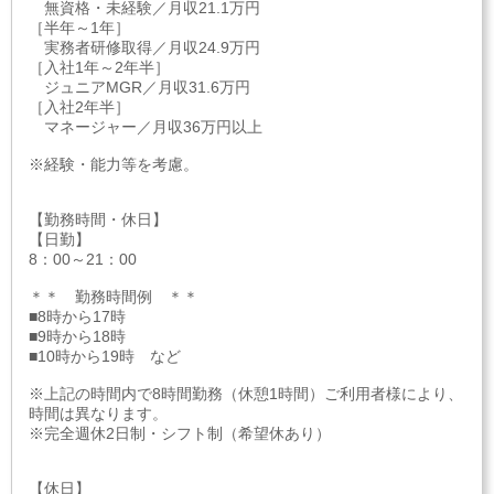
無資格・未経験／月収21.1万円
［半年～1年］
実務者研修取得／月収24.9万円
［入社1年～2年半］
ジュニアMGR／月収31.6万円
［入社2年半］
マネージャー／月収36万円以上
※経験・能力等を考慮。
【勤務時間・休日】
【日勤】
8：00～21：00
＊＊ 勤務時間例 ＊＊
■8時から17時
■9時から18時
■10時から19時 など
※上記の時間内で8時間勤務（休憩1時間）ご利用者様により、
時間は異なります。
※完全週休2日制・シフト制（希望休あり）
【休日】