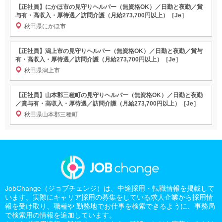
【正社員】にかほ市の見守りヘルパー（無資格OK）／日勤と夜勤／賞
与有・高収入・厚待遇／訪問介護（月給273,700円以上）［Je］
秋田県にかほ市
【正社員】潟上市の見守りヘルパー（無資格OK）／日勤と夜勤／賞与
有・高収入・厚待遇／訪問介護（月給273,700円以上）［Je］
秋田県潟上市
【正社員】山本郡三種町の見守りヘルパー（無資格OK）／日勤と夜勤
／賞与有・高収入・厚待遇／訪問介護（月給273,700円以上）［Je］
秋田県山本郡三種町
JobChange（ジョブチェンジ）は、中途採用・転職情報を掲載して
います。実際にキャリア採用の募集をしている求人企業から採用情
報を受け取り、職種や 勤務地でお仕事を検索できるように、事務局
で検索用の情報を追加しています。