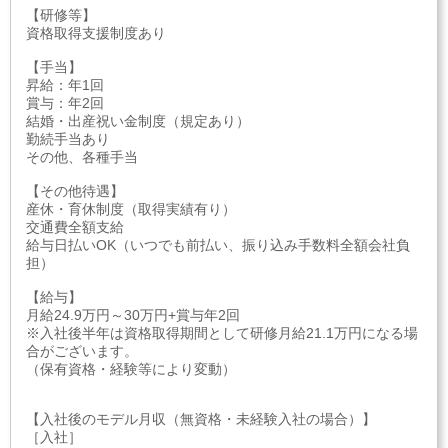
【研修等】
資格取得支援制度あり
【手当】
昇給：年1回
賞与：年2回
結婚・出産祝い金制度（規定あり）
勤続手当あり
その他、各種手当
【その他待遇】
産休・育休制度（取得実績有り）
交通費全額支給
給与日払いOK（いつでも前払い、振り込み手数料全額会社負
担）
【給与】
月給24.9万円～30万円+賞与年2回
※入社後半年は資格取得期間として研修月給21.1万円になる場
合がございます。
（保有資格・経験等により変動）
【入社後のモデル月収（無資格・未経験入社の場合）】
［入社］