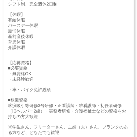
シフト制、完全週休2日制
【休暇】
有給休暇
バースデー休暇
慶弔休暇
産前産後休暇
育児休暇
介護休暇
【応募資格】
■必要資格
・無資格OK
・未経験歓迎
・車・バイク免許必須
■歓迎資格
喀痰吸引等研修3号研修・正看護師・准看護師・初任者研修
（旧ヘルパー2級）・実務者研修・介護福祉士などの資格をお
持ちの方大歓迎
※学生さん、フリーターさん、主婦（夫）さん、ブランクのあ
る方など、どなたでも歓迎