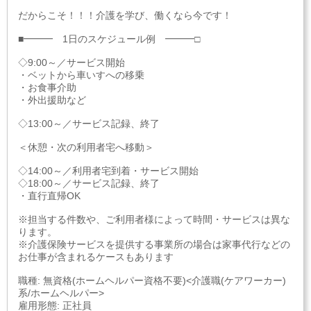
だからこそ！！！介護を学び、働くなら今です！
■━━━ 1日のスケジュール例 ━━━□
◇9:00～／サービス開始
・ベットから車いすへの移乗
・お食事介助
・外出援助など
◇13:00～／サービス記録、終了
＜休憩・次の利用者宅へ移動＞
◇14:00～／利用者宅到着・サービス開始
◇18:00～／サービス記録、終了
・直行直帰OK
※担当する件数や、ご利用者様によって時間・サービスは異な
ります。
※介護保険サービスを提供する事業所の場合は家事代行などの
お仕事が含まれるケースもあります
職種: 無資格(ホームヘルパー資格不要)<介護職(ケアワーカー)
系/ホームヘルパー>
雇用形態: 正社員