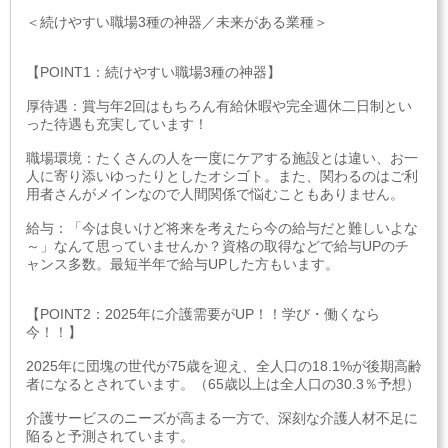
＜続けやすい職場3種の神器／未来がある業種＞
【POINT1：続けやすい職場3種の神器】
厚待遇：賞与年2回はもちろん有給休暇や完全週休二日制とい
った待遇も充実しています！
職場環境：たくさんの人を一度にケアする施設とは違い、お一
人に寄り添いゆったりとしたオシゴト。また、関わるのはご利
用者さんがメインなので人間関係で悩むこともありません。
給与：「今は良いけど将来を考えたら今の給与だと難しいよな
～」なんて思っていませんか？資格の取得などで給与UPのチ
ャンス多数。最短半年で給与UPした方もいます。
【POINT2：2025年に介護需要がUP！！学び・働くなら
今！！】
2025年に団塊の世代が75歳を迎え、全人口の18.1%が後期高齢
者になるとされています。（65歳以上は全人口の30.3％予想）
介護サービスのニーズが高まる一方で、深刻な介護人材不足に
陥ると予測されています。