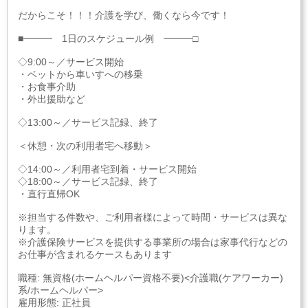
だからこそ！！！介護を学び、働くなら今です！
■━━━ 1日のスケジュール例 ━━━□
◇9:00～／サービス開始
・ベットから車いすへの移乗
・お食事介助
・外出援助など
◇13:00～／サービス記録、終了
＜休憩・次の利用者宅へ移動＞
◇14:00～／利用者宅到着・サービス開始
◇18:00～／サービス記録、終了
・直行直帰OK
※担当する件数や、ご利用者様によって時間・サービスは異な
ります。
※介護保険サービスを提供する事業所の場合は家事代行などの
お仕事が含まれるケースもあります
職種: 無資格(ホームヘルパー資格不要)<介護職(ケアワーカー)
系/ホームヘルパー>
雇用形態: 正社員