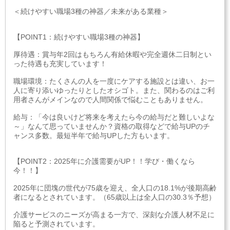
＜続けやすい職場3種の神器／未来がある業種＞
【POINT1：続けやすい職場3種の神器】
厚待遇：賞与年2回はもちろん有給休暇や完全週休二日制とい
った待遇も充実しています！
職場環境：たくさんの人を一度にケアする施設とは違い、お一
人に寄り添いゆったりとしたオシゴト。また、関わるのはご利
用者さんがメインなので人間関係で悩むこともありません。
給与：「今は良いけど将来を考えたら今の給与だと難しいよな
～」なんて思っていませんか？資格の取得などで給与UPのチ
ャンス多数。最短半年で給与UPした方もいます。
【POINT2：2025年に介護需要がUP！！学び・働くなら
今！！】
2025年に団塊の世代が75歳を迎え、全人口の18.1%が後期高齢
者になるとされています。（65歳以上は全人口の30.3％予想）
介護サービスのニーズが高まる一方で、深刻な介護人材不足に
陥ると予測されています。