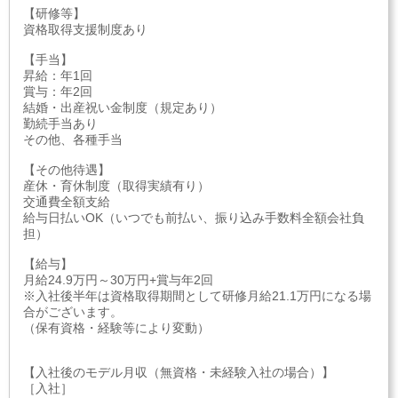
【研修等】
資格取得支援制度あり
【手当】
昇給：年1回
賞与：年2回
結婚・出産祝い金制度（規定あり）
勤続手当あり
その他、各種手当
【その他待遇】
産休・育休制度（取得実績有り）
交通費全額支給
給与日払いOK（いつでも前払い、振り込み手数料全額会社負
担）
【給与】
月給24.9万円～30万円+賞与年2回
※入社後半年は資格取得期間として研修月給21.1万円になる場
合がございます。
（保有資格・経験等により変動）
【入社後のモデル月収（無資格・未経験入社の場合）】
［入社］