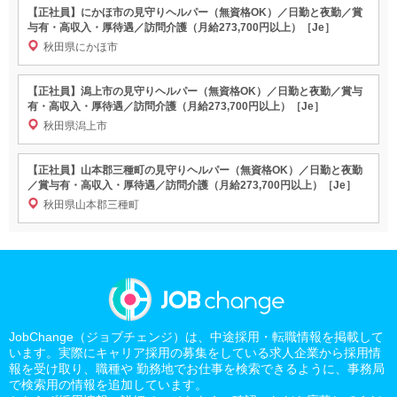
【正社員】にかほ市の見守りヘルパー（無資格OK）／日勤と夜勤／賞
与有・高収入・厚待遇／訪問介護（月給273,700円以上）［Je］
秋田県にかほ市
【正社員】潟上市の見守りヘルパー（無資格OK）／日勤と夜勤／賞与
有・高収入・厚待遇／訪問介護（月給273,700円以上）［Je］
秋田県潟上市
【正社員】山本郡三種町の見守りヘルパー（無資格OK）／日勤と夜勤
／賞与有・高収入・厚待遇／訪問介護（月給273,700円以上）［Je］
秋田県山本郡三種町
JobChange（ジョブチェンジ）は、中途採用・転職情報を掲載して
います。実際にキャリア採用の募集をしている求人企業から採用情
報を受け取り、職種や 勤務地でお仕事を検索できるように、事務局
で検索用の情報を追加しています。