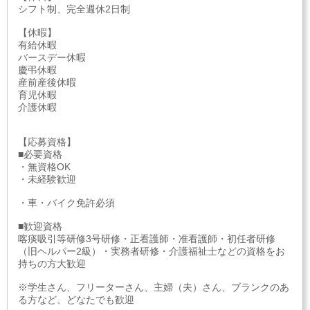
シフト制、完全週休2日制
【休暇】
有給休暇
バースデー休暇
慶弔休暇
産前産後休暇
育児休暇
介護休暇
【応募資格】
■必要資格
・無資格OK
・未経験歓迎
・車・バイク免許必須
■歓迎資格
喀痰吸引等研修3号研修・正看護師・准看護師・初任者研修
（旧ヘルパー2級）・実務者研修・介護福祉士などの資格をお
持ちの方大歓迎
※学生さん、フリーターさん、主婦（夫）さん、ブランクのあ
る方など、どなたでも歓迎