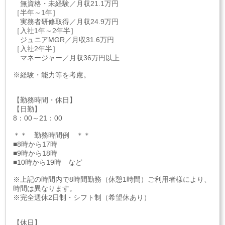
無資格・未経験／月収21.1万円
［半年～1年］
実務者研修取得／月収24.9万円
［入社1年～2年半］
ジュニアMGR／月収31.6万円
［入社2年半］
マネージャー／月収36万円以上
※経験・能力等を考慮。
【勤務時間・休日】
【日勤】
8：00～21：00
＊＊ 勤務時間例 ＊＊
■8時から17時
■9時から18時
■10時から19時 など
※上記の時間内で8時間勤務（休憩1時間）ご利用者様により、
時間は異なります。
※完全週休2日制・シフト制（希望休あり）
【休日】