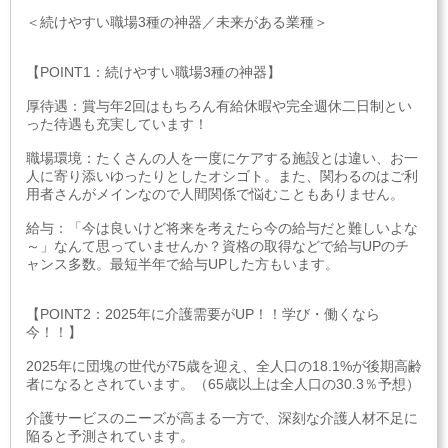
＜続けやすい職場3種の神器／未来がある業種＞
【POINT1：続けやすい職場3種の神器】
厚待遇：賞与年2回はもちろん有給休暇や完全週休二日制とい
った待遇も充実しています！
職場環境：たくさんの人を一度にケアする施設とは違い、お一
人に寄り添いゆったりとしたオシゴト。また、関わるのはご利
用者さんがメインなので人間関係で悩むこともありません。
給与：「今は良いけど将来を考えたら今の給与だと難しいよな
～」なんて思っていませんか？資格の取得などで給与UPのチ
ャンス多数。最短半年で給与UPした方もいます。
【POINT2：2025年に介護需要がUP！！学び・働くなら
今！！】
2025年に団塊の世代が75歳を迎え、全人口の18.1%が後期高齢
者になるとされています。（65歳以上は全人口の30.3％予想）
介護サービスのニーズが高まる一方で、深刻な介護人材不足に
陥ると予測されています。