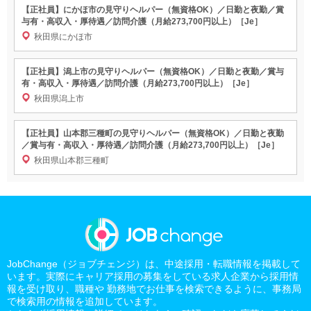
【正社員】にかほ市の見守りヘルパー（無資格OK）／日勤と夜勤／賞
与有・高収入・厚待遇／訪問介護（月給273,700円以上）［Je］
秋田県にかほ市
【正社員】潟上市の見守りヘルパー（無資格OK）／日勤と夜勤／賞与
有・高収入・厚待遇／訪問介護（月給273,700円以上）［Je］
秋田県潟上市
【正社員】山本郡三種町の見守りヘルパー（無資格OK）／日勤と夜勤
／賞与有・高収入・厚待遇／訪問介護（月給273,700円以上）［Je］
秋田県山本郡三種町
JobChange（ジョブチェンジ）は、中途採用・転職情報を掲載して
います。実際にキャリア採用の募集をしている求人企業から採用情
報を受け取り、職種や 勤務地でお仕事を検索できるように、事務局
で検索用の情報を追加しています。