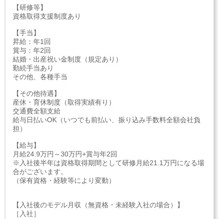
【研修等】
資格取得支援制度あり
【手当】
昇給：年1回
賞与：年2回
結婚・出産祝い金制度（規定あり）
勤続手当あり
その他、各種手当
【その他待遇】
産休・育休制度（取得実績有り）
交通費全額支給
給与日払いOK（いつでも前払い、振り込み手数料全額会社負
担）
【給与】
月給24.9万円～30万円+賞与年2回
※入社後半年は資格取得期間として研修月給21.1万円になる場
合がございます。
（保有資格・経験等により変動）
【入社後のモデル月収（無資格・未経験入社の場合）】
［入社］