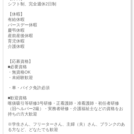
シフト制、完全週休2日制
【休暇】
有給休暇
バースデー休暇
慶弔休暇
産前産後休暇
育児休暇
介護休暇
【応募資格】
■必要資格
・無資格OK
・未経験歓迎
・車・バイク免許必須
■歓迎資格
喀痰吸引等研修3号研修・正看護師・准看護師・初任者研修
（旧ヘルパー2級）・実務者研修・介護福祉士などの資格をお
持ちの方大歓迎
※学生さん、フリーターさん、主婦（夫）さん、ブランクのあ
る方など、どなたでも歓迎