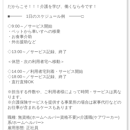
だからこそ！！！介護を学び、働くなら今です！
■━━━ 1日のスケジュール例 ━━━□
◇9:00～／サービス開始
・ベットから車いすへの移乗
・お食事介助
・外出援助など
◇13:00～／サービス記録、終了
＜休憩・次の利用者宅へ移動＞
◇14:00～／利用者宅到着・サービス開始
◇18:00～／サービス記録、終了
・直行直帰OK
※担当する件数や、ご利用者様によって時間・サービスは異な
ります。
※介護保険サービスを提供する事業所の場合は家事代行などの
お仕事が含まれるケースもあります
職種: 無資格(ホームヘルパー資格不要)<介護職(ケアワーカー)
系/ホームヘルパー>
雇用形態: 正社員