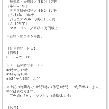
無資格・未経験／月収21.1万円
［半年～1年］
実務者研修取得／月収24.9万円
［入社1年～2年半］
ジュニアMGR／月収31.6万円
［入社2年半］
マネージャー／月収36万円以上
※経験・能力等を考慮。
【勤務時間・休日】
【日勤】
8：00～21：00
＊＊ 勤務時間例 ＊＊
■8時から17時
■9時から18時
■10時から19時 など
※上記の時間内で8時間勤務（休憩1時間）ご利用者様により、
時間は異なります。
※完全週休2日制・シフト制（希望休あり）
【休日】