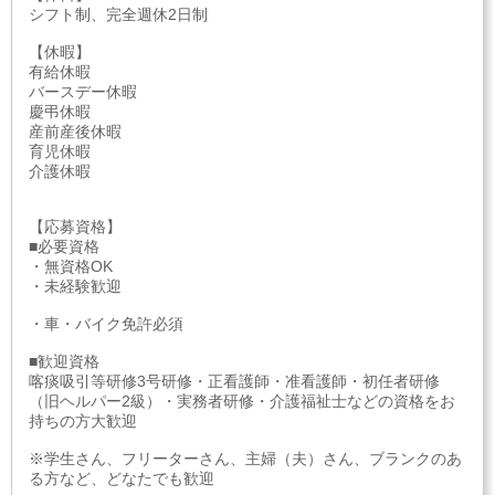
シフト制、完全週休2日制
【休暇】
有給休暇
バースデー休暇
慶弔休暇
産前産後休暇
育児休暇
介護休暇
【応募資格】
■必要資格
・無資格OK
・未経験歓迎
・車・バイク免許必須
■歓迎資格
喀痰吸引等研修3号研修・正看護師・准看護師・初任者研修
（旧ヘルパー2級）・実務者研修・介護福祉士などの資格をお
持ちの方大歓迎
※学生さん、フリーターさん、主婦（夫）さん、ブランクのあ
る方など、どなたでも歓迎