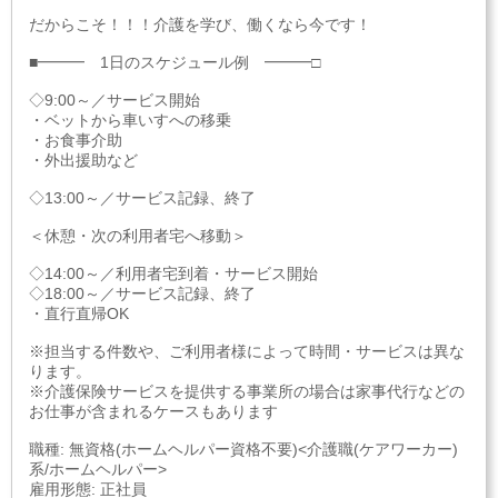
だからこそ！！！介護を学び、働くなら今です！
■━━━ 1日のスケジュール例 ━━━□
◇9:00～／サービス開始
・ベットから車いすへの移乗
・お食事介助
・外出援助など
◇13:00～／サービス記録、終了
＜休憩・次の利用者宅へ移動＞
◇14:00～／利用者宅到着・サービス開始
◇18:00～／サービス記録、終了
・直行直帰OK
※担当する件数や、ご利用者様によって時間・サービスは異な
ります。
※介護保険サービスを提供する事業所の場合は家事代行などの
お仕事が含まれるケースもあります
職種: 無資格(ホームヘルパー資格不要)<介護職(ケアワーカー)
系/ホームヘルパー>
雇用形態: 正社員