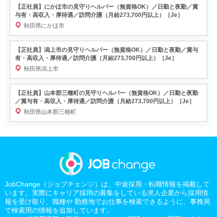
【正社員】にかほ市の見守りヘルパー（無資格OK）／日勤と夜勤／賞
与有・高収入・厚待遇／訪問介護（月給273,700円以上）［Je］
秋田県にかほ市
【正社員】潟上市の見守りヘルパー（無資格OK）／日勤と夜勤／賞与
有・高収入・厚待遇／訪問介護（月給273,700円以上）［Je］
秋田県潟上市
【正社員】山本郡三種町の見守りヘルパー（無資格OK）／日勤と夜勤
／賞与有・高収入・厚待遇／訪問介護（月給273,700円以上）［Je］
秋田県山本郡三種町
JobChange（ジョブチェンジ）は、中途採用・転職情報を掲載して
います。実際にキャリア採用の募集をしている求人企業から採用情
報を受け取り、職種や 勤務地でお仕事を検索できるように、事務局
で検索用の情報を追加しています。