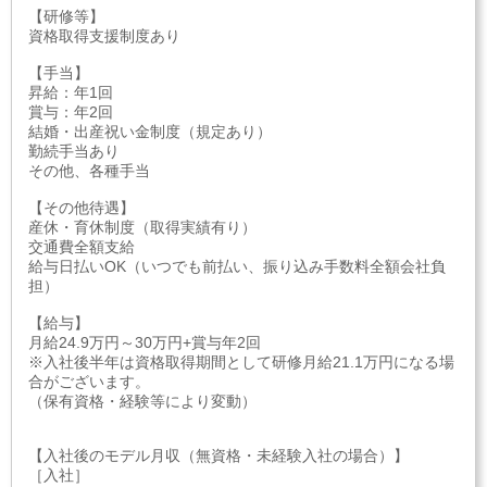
【研修等】
資格取得支援制度あり
【手当】
昇給：年1回
賞与：年2回
結婚・出産祝い金制度（規定あり）
勤続手当あり
その他、各種手当
【その他待遇】
産休・育休制度（取得実績有り）
交通費全額支給
給与日払いOK（いつでも前払い、振り込み手数料全額会社負
担）
【給与】
月給24.9万円～30万円+賞与年2回
※入社後半年は資格取得期間として研修月給21.1万円になる場
合がございます。
（保有資格・経験等により変動）
【入社後のモデル月収（無資格・未経験入社の場合）】
［入社］