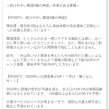
＜続けやすい職場3種の神器／未来がある業種＞
【POINT1：続けやすい職場3種の神器】
厚待遇：賞与年2回はもちろん有給休暇や完全週休二日制とい
った待遇も充実しています！
職場環境：たくさんの人を一度にケアする施設とは違い、お一
人に寄り添いゆったりとしたオシゴト。また、関わるのはご利
用者さんがメインなので人間関係で悩むこともありません。
給与：「今は良いけど将来を考えたら今の給与だと難しいよな
～」なんて思っていませんか？資格の取得などで給与UPのチ
ャンス多数。最短半年で給与UPした方もいます。
【POINT2：2025年に介護需要がUP！！学び・働くなら
今！！】
2025年に団塊の世代が75歳を迎え、全人口の18.1%が後期高齢
者になるとされています。（65歳以上は全人口の30.3％予想）
介護サービスのニーズが高まる一方で、深刻な介護人材不足に
陥ると予測されています。