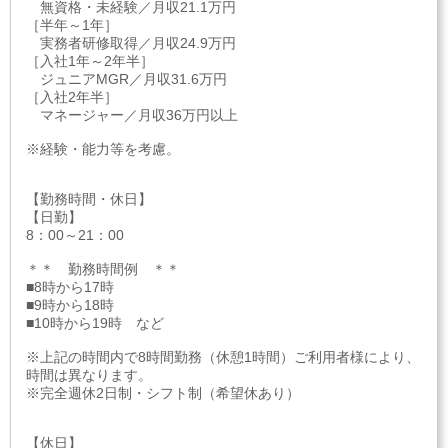
無資格・未経験／月収21.1万円
［半年～1年］
実務者研修取得／月収24.9万円
［入社1年～2年半］
ジュニアMGR／月収31.6万円
［入社2年半］
マネージャー／月収36万円以上
※経験・能力等を考慮。
【勤務時間・休日】
【日勤】
8：00～21：00
＊＊ 勤務時間例 ＊＊
■8時から17時
■9時から18時
■10時から19時 など
※上記の時間内で8時間勤務（休憩1時間）ご利用者様により、
時間は異なります。
※完全週休2日制・シフト制（希望休あり）
【休日】