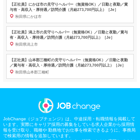
【正社員】にかほ市の見守りヘルパー（無資格OK）／日勤と夜勤／賞
与有・高収入・厚待遇／訪問介護（月給273,700円以上）［Je］
秋田県にかほ市
【正社員】潟上市の見守りヘルパー（無資格OK）／日勤と夜勤／賞与
有・高収入・厚待遇／訪問介護（月給273,700円以上）［Je］
秋田県潟上市
【正社員】山本郡三種町の見守りヘルパー（無資格OK）／日勤と夜勤
／賞与有・高収入・厚待遇／訪問介護（月給273,700円以上）［Je］
秋田県山本郡三種町
JobChange（ジョブチェンジ）は、中途採用・転職情報を掲載して
います。実際にキャリア採用の募集をしている求人企業から採用情
報を受け取り、職種や 勤務地でお仕事を検索できるように、事務局
で検索用の情報を追加しています。