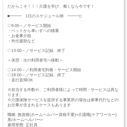
だからこそ！！！介護を学び、働くなら今です！
■━━━ 1日のスケジュール例 ━━━□
◇9:00～／サービス開始
・ベットから車いすへの移乗
・お食事介助
・外出援助など
◇13:00～／サービス記録、終了
＜休憩・次の利用者宅へ移動＞
◇14:00～／利用者宅到着・サービス開始
◇18:00～／サービス記録、終了
・直行直帰OK
※担当する件数や、ご利用者様によって時間・サービスは異な
ります。
※介護保険サービスを提供する事業所の場合は家事代行などの
お仕事が含まれるケースもあります
職種: 無資格(ホームヘルパー資格不要)<介護職(ケアワーカー)
系/ホームヘルパー>
雇用形態: 正社員