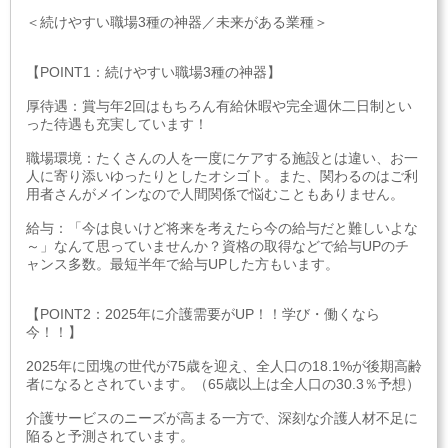
＜続けやすい職場3種の神器／未来がある業種＞
【POINT1：続けやすい職場3種の神器】
厚待遇：賞与年2回はもちろん有給休暇や完全週休二日制とい
った待遇も充実しています！
職場環境：たくさんの人を一度にケアする施設とは違い、お一
人に寄り添いゆったりとしたオシゴト。また、関わるのはご利
用者さんがメインなので人間関係で悩むこともありません。
給与：「今は良いけど将来を考えたら今の給与だと難しいよな
～」なんて思っていませんか？資格の取得などで給与UPのチ
ャンス多数。最短半年で給与UPした方もいます。
【POINT2：2025年に介護需要がUP！！学び・働くなら
今！！】
2025年に団塊の世代が75歳を迎え、全人口の18.1%が後期高齢
者になるとされています。（65歳以上は全人口の30.3％予想）
介護サービスのニーズが高まる一方で、深刻な介護人材不足に
陥ると予測されています。