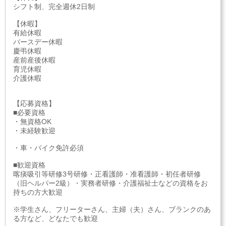
シフト制、完全週休2日制
【休暇】
有給休暇
バースデー休暇
慶弔休暇
産前産後休暇
育児休暇
介護休暇
【応募資格】
■必要資格
・無資格OK
・未経験歓迎
・車・バイク免許必須
■歓迎資格
喀痰吸引等研修3号研修・正看護師・准看護師・初任者研修
（旧ヘルパー2級）・実務者研修・介護福祉士などの資格をお
持ちの方大歓迎
※学生さん、フリーターさん、主婦（夫）さん、ブランクのあ
る方など、どなたでも歓迎