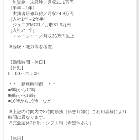
無資格・未経験／月収21.1万円
［半年～1年］
実務者研修取得／月収24.9万円
［入社1年～2年半］
ジュニアMGR／月収31.6万円
［入社2年半］
マネージャー／月収36万円以上
※経験・能力等を考慮。
【勤務時間・休日】
【日勤】
8：00～21：00
＊＊ 勤務時間例 ＊＊
■8時から17時
■9時から18時
■10時から19時 など
※上記の時間内で8時間勤務（休憩1時間）ご利用者様により、
時間は異なります。
※完全週休2日制・シフト制（希望休あり）
【休日】