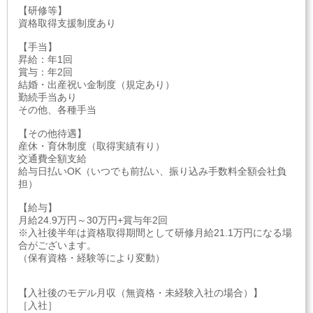
【研修等】
資格取得支援制度あり
【手当】
昇給：年1回
賞与：年2回
結婚・出産祝い金制度（規定あり）
勤続手当あり
その他、各種手当
【その他待遇】
産休・育休制度（取得実績有り）
交通費全額支給
給与日払いOK（いつでも前払い、振り込み手数料全額会社負
担）
【給与】
月給24.9万円～30万円+賞与年2回
※入社後半年は資格取得期間として研修月給21.1万円になる場
合がございます。
（保有資格・経験等により変動）
【入社後のモデル月収（無資格・未経験入社の場合）】
［入社］