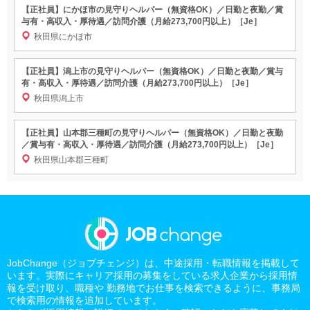
【正社員】にかほ市の見守りヘルパー（無資格OK）／日勤と夜勤／賞
与有・高収入・厚待遇／訪問介護（月給273,700円以上）［Je］
秋田県にかほ市
【正社員】潟上市の見守りヘルパー（無資格OK）／日勤と夜勤／賞与
有・高収入・厚待遇／訪問介護（月給273,700円以上）［Je］
秋田県潟上市
【正社員】山本郡三種町の見守りヘルパー（無資格OK）／日勤と夜勤
／賞与有・高収入・厚待遇／訪問介護（月給273,700円以上）［Je］
秋田県山本郡三種町
JobChange（ジョブチェンジ）は、中途採用・転職情報を掲載して
います。実際にキャリア採用の募集をしている求人企業から採用情
報を受け取り、職種や 勤務地でお仕事を検索できるように、事務局
で検索用の情報を追加しています。