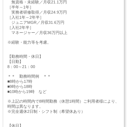
無資格・未経験／月収21.1万円
［半年～1年］
実務者研修取得／月収24.9万円
［入社1年～2年半］
ジュニアMGR／月収31.6万円
［入社2年半］
マネージャー／月収36万円以上
※経験・能力等を考慮。
【勤務時間・休日】
【日勤】
8：00～21：00
＊＊ 勤務時間例 ＊＊
■8時から17時
■9時から18時
■10時から19時 など
※上記の時間内で8時間勤務（休憩1時間）ご利用者様により、
時間は異なります。
※完全週休2日制・シフト制（希望休あり）
【休日】