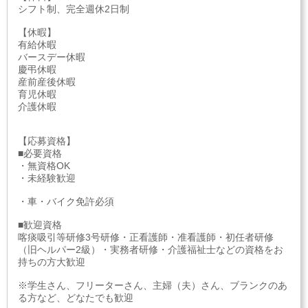
シフト制、完全週休2日制
【休暇】
有給休暇
バースデー休暇
慶弔休暇
産前産後休暇
育児休暇
介護休暇
【応募資格】
■必要資格
・無資格OK
・未経験歓迎
・車・バイク免許必須
■歓迎資格
喀痰吸引等研修3号研修・正看護師・准看護師・初任者研修
（旧ヘルパー2級）・実務者研修・介護福祉士などの資格をお
持ちの方大歓迎
※学生さん、フリーターさん、主婦（夫）さん、ブランクのあ
る方など、どなたでも歓迎