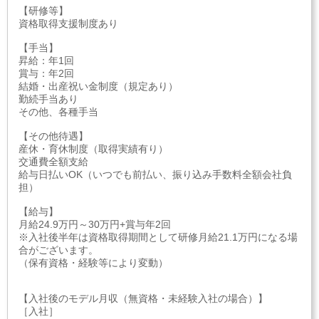
【研修等】
資格取得支援制度あり
【手当】
昇給：年1回
賞与：年2回
結婚・出産祝い金制度（規定あり）
勤続手当あり
その他、各種手当
【その他待遇】
産休・育休制度（取得実績有り）
交通費全額支給
給与日払いOK（いつでも前払い、振り込み手数料全額会社負
担）
【給与】
月給24.9万円～30万円+賞与年2回
※入社後半年は資格取得期間として研修月給21.1万円になる場
合がございます。
（保有資格・経験等により変動）
【入社後のモデル月収（無資格・未経験入社の場合）】
［入社］