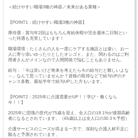
＜続けやすい職場3種の神器／未来がある業種＞
【POINT1：続けやすい職場3種の神器】
厚待遇：賞与年2回はもちろん有給休暇や完全週休二日制とい
った待遇も充実しています！
職場環境：たくさんの人を一度にケアする施設とは違い、お一
人に寄り添いゆったりとしたオシゴト。また、関わるのはご利
用者さんがメインなので人間関係で悩むこともありません。
給与：「今は良いけど将来を考えたら今の給与だと難しいよな
～」なんて思っていませんか？資格の取得などで給与UPのチ
ャンス多数。最短半年で給与UPした方もいます。
【POINT2：2025年に介護需要がUP！！学び・働くなら
今！！】
2025年に団塊の世代が75歳を迎え、全人口の18.1%が後期高齢
者になるとされています。（65歳以上は全人口の30.3％予想）
介護サービスのニーズが高まる一方で、深刻な介護人材不足に
陥ると予測されています。