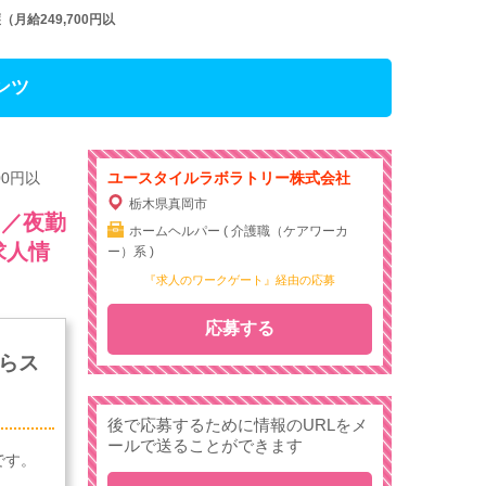
給249,700円以
ンツ
0円以
ユースタイルラボラトリー株式会社
栃木県真岡市
）／夜勤
ホームヘルパー ( 介護職（ケアワーカ
求人情
ー）系 )
『求人のワークゲート』経由の応募
応募する
らス
後で応募するために情報のURLをメ
ールで送ることができます
です。