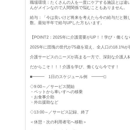
職場環境：たくさんの人を一度にケアする施設とは違
んがメインなので人間関係で悩むこともありません。
給与：「今は良いけど将来を考えたら今の給与だと難
数。最短半年で給与UPした方もいます。
【POINT2：2025年に介護需要がUP！！学び・働く
2025年に団塊の世代が75歳を迎え、全人口の18.1
介護サービスのニーズが高まる一方で、深刻な介護人
だからこそ！！！介護を学び、働くなら今です！
■━━━ 1日のスケジュール例 ━━━□
◇9:00～／サービス開始
・ベットから車いすへの移乗
・お食事介助
・外出援助など
◇13:00～／サービス記録、終了
＜休憩・次の利用者宅へ移動＞