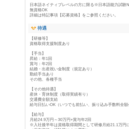
日本語ネイティブレベルの方に限る※日本語能力試験N
無資格OK
詳細は特記事項【応募資格】をご参照ください。
待遇
【研修等】
資格取得支援制度あり
【手当】
昇給：年1回
賞与：年2回
結婚・出産祝い金制度（規定あり）
勤続手当あり
その他、各種手当
【その他待遇】
産休・育休制度（取得実績有り）
交通費全額支給
給与日払いOK（いつでも前払い、振り込み手数料全額
【給与】
月給24.9万円～30万円+賞与年2回
※入社後半年は資格取得期間として研修月給21.1万円