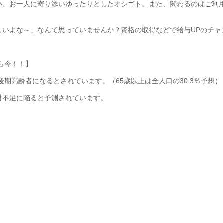
い、お一人に寄り添いゆったりとしたオシゴト。また、関わるのはご利
しいよな～」なんて思っていませんか？資格の取得などで給与UPのチャ
なら今！！】
%が後期高齢者になるとされています。（65歳以上は全人口の30.3％予想）
材不足に陥ると予測されています。