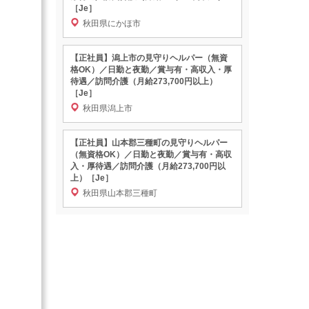
［Je］
秋田県にかほ市
【正社員】潟上市の見守りヘルパー（無資
格OK）／日勤と夜勤／賞与有・高収入・厚
待遇／訪問介護（月給273,700円以上）
［Je］
秋田県潟上市
【正社員】山本郡三種町の見守りヘルパー
（無資格OK）／日勤と夜勤／賞与有・高収
入・厚待遇／訪問介護（月給273,700円以
上）［Je］
秋田県山本郡三種町