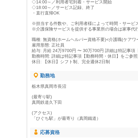
◇14:00～／利用者宅到着・サービス開始
◇18:00～／サービス記録、終了
・直行直帰OK
※担当する件数や、ご利用者様によって時間・サービ
※介護保険サービスを提供する事業所の場合は家事代
職種: 無資格(ホームヘルパー資格不要)<介護職(ケアワ
雇用形態: 正社員
給与: 月給 24万9700円 〜 30万700円 詳細は特
勤務時間: 詳細は特記事項【勤務時間・休日】をご参
休日: 【休日】シフト制、完全週休2日制
勤務地
栃木県真岡市長沼
(最寄り駅)
真岡鉄道久下田
(アクセス)
「ひぐち駅」が最寄り（真岡鐵道）
応募資格