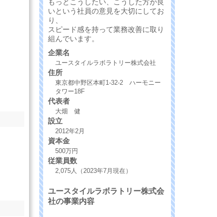
もっとこうしたい、こうした方が良
いという社員の意見を大切にしてお
り、
スピード感を持って業務改善に取り
組んでいます。
企業名
ユースタイルラボラトリー株式会社
住所
東京都中野区本町1-32-2 ハーモニー
タワー18F
代表者
大畑 健
設立
2012年2月
資本金
500万円
従業員数
2,075人（2023年7月現在）
ユースタイルラボラトリー株式会
社の事業内容