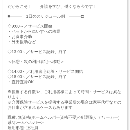
だからこそ！！！介護を学び、働くなら今です！
■━━━ 1日のスケジュール例 ━━━□
◇9:00～／サービス開始
・ベットから車いすへの移乗
・お食事介助
・外出援助など
◇13:00～／サービス記録、終了
＜休憩・次の利用者宅へ移動＞
◇14:00～／利用者宅到着・サービス開始
◇18:00～／サービス記録、終了
・直行直帰OK
※担当する件数や、ご利用者様によって時間・サービスは異な
ります。
※介護保険サービスを提供する事業所の場合は家事代行などの
お仕事が含まれるケースもあります
職種: 無資格(ホームヘルパー資格不要)<介護職(ケアワーカー)
系/ホームヘルパー>
雇用形態: 正社員