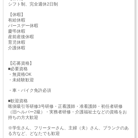
シフト制、完全週休2日制
【休暇】
有給休暇
バースデー休暇
慶弔休暇
産前産後休暇
育児休暇
介護休暇
【応募資格】
■必要資格
・無資格OK
・未経験歓迎
・車・バイク免許必須
■歓迎資格
喀痰吸引等研修3号研修・正看護師・准看護師・初任者研修
（旧ヘルパー2級）・実務者研修・介護福祉士などの資格をお
持ちの方大歓迎
※学生さん、フリーターさん、主婦（夫）さん、ブランクのあ
る方など、どなたでも歓迎