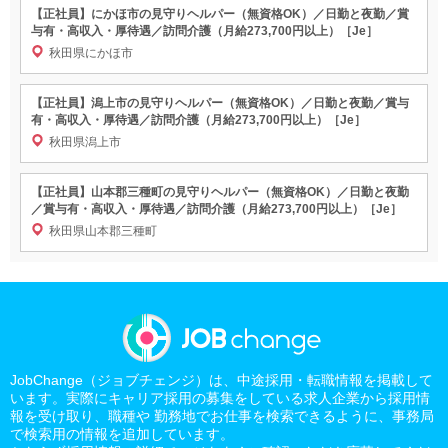
【正社員】にかほ市の見守りヘルパー（無資格OK）／日勤と夜勤／賞
与有・高収入・厚待遇／訪問介護（月給273,700円以上）［Je］
秋田県にかほ市
【正社員】潟上市の見守りヘルパー（無資格OK）／日勤と夜勤／賞与
有・高収入・厚待遇／訪問介護（月給273,700円以上）［Je］
秋田県潟上市
【正社員】山本郡三種町の見守りヘルパー（無資格OK）／日勤と夜勤
／賞与有・高収入・厚待遇／訪問介護（月給273,700円以上）［Je］
秋田県山本郡三種町
JobChange（ジョブチェンジ）は、中途採用・転職情報を掲載して
います。実際にキャリア採用の募集をしている求人企業から採用情
報を受け取り、職種や 勤務地でお仕事を検索できるように、事務局
で検索用の情報を追加しています。