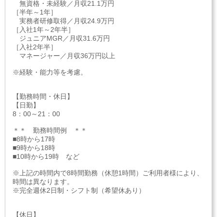
無資格・未経験／月収21.1万円
［半年～1年］
実務者研修取得／月収24.9万円
［入社1年～2年半］
ジュニアMGR／月収31.6万円
［入社2年半］
マネージャー／月収36万円以上
※経験・能力等を考慮。
【勤務時間・休日】
【日勤】
8：00～21：00
＊＊ 勤務時間例 ＊＊
■8時から17時
■9時から18時
■10時から19時 など
※上記の時間内で8時間勤務（休憩1時間）ご利用者様により、
時間は異なります。
※完全週休2日制・シフト制（希望休あり）
【休日】