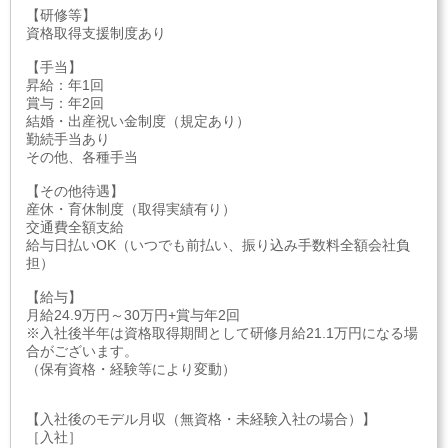
【研修等】
資格取得支援制度あり
【手当】
昇給：年1回
賞与：年2回
結婚・出産祝い金制度（規定あり）
勤続手当あり
その他、各種手当
【その他待遇】
産休・育休制度（取得実績有り）
交通費全額支給
給与日払いOK（いつでも前払い、振り込み手数料全額会社負
担）
【給与】
月給24.9万円～30万円+賞与年2回
※入社後半年は資格取得期間として研修月給21.1万円になる場
合がございます。
（保有資格・経験等により変動）
【入社後のモデル月収（無資格・未経験入社の場合）】
［入社］