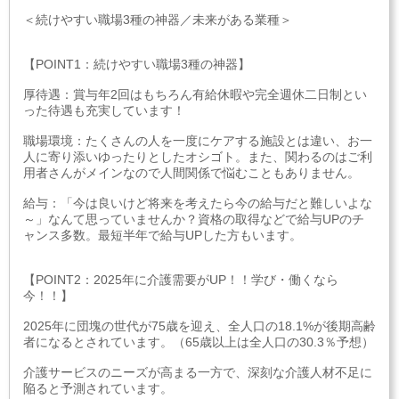
＜続けやすい職場3種の神器／未来がある業種＞
【POINT1：続けやすい職場3種の神器】
厚待遇：賞与年2回はもちろん有給休暇や完全週休二日制とい
った待遇も充実しています！
職場環境：たくさんの人を一度にケアする施設とは違い、お一
人に寄り添いゆったりとしたオシゴト。また、関わるのはご利
用者さんがメインなので人間関係で悩むこともありません。
給与：「今は良いけど将来を考えたら今の給与だと難しいよな
～」なんて思っていませんか？資格の取得などで給与UPのチ
ャンス多数。最短半年で給与UPした方もいます。
【POINT2：2025年に介護需要がUP！！学び・働くなら
今！！】
2025年に団塊の世代が75歳を迎え、全人口の18.1%が後期高齢
者になるとされています。（65歳以上は全人口の30.3％予想）
介護サービスのニーズが高まる一方で、深刻な介護人材不足に
陥ると予測されています。