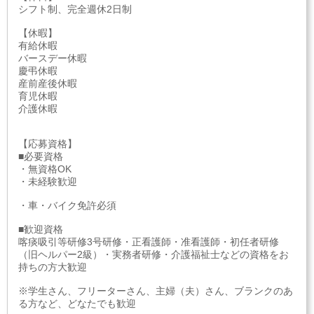
シフト制、完全週休2日制
【休暇】
有給休暇
バースデー休暇
慶弔休暇
産前産後休暇
育児休暇
介護休暇
【応募資格】
■必要資格
・無資格OK
・未経験歓迎
・車・バイク免許必須
■歓迎資格
喀痰吸引等研修3号研修・正看護師・准看護師・初任者研修
（旧ヘルパー2級）・実務者研修・介護福祉士などの資格をお
持ちの方大歓迎
※学生さん、フリーターさん、主婦（夫）さん、ブランクのあ
る方など、どなたでも歓迎