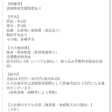
【研修等】
資格取得支援制度あり
【手当】
昇給：年1回
賞与：年2回
結婚・出産祝い金制度（規定あり）
勤続手当あり
その他、各種手当
【その他待遇】
産休・育休制度（取得実績有り）
交通費全額支給
給与日払いOK（いつでも前払い、振り込み手数料全額会社負
担）
【給与】
月給24.9万円～30万円+賞与年2回
※入社後半年は資格取得期間として研修月給21.1万円になる場
合がございます。
（保有資格・経験等により変動）
【入社後のモデル月収（無資格・未経験入社の場合）】
［入社］