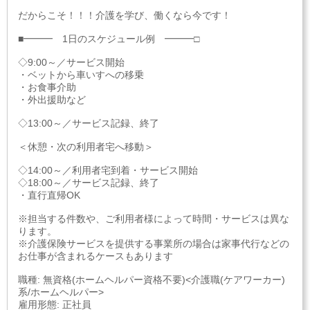
だからこそ！！！介護を学び、働くなら今です！
■━━━ 1日のスケジュール例 ━━━□
◇9:00～／サービス開始
・ベットから車いすへの移乗
・お食事介助
・外出援助など
◇13:00～／サービス記録、終了
＜休憩・次の利用者宅へ移動＞
◇14:00～／利用者宅到着・サービス開始
◇18:00～／サービス記録、終了
・直行直帰OK
※担当する件数や、ご利用者様によって時間・サービスは異な
ります。
※介護保険サービスを提供する事業所の場合は家事代行などの
お仕事が含まれるケースもあります
職種: 無資格(ホームヘルパー資格不要)<介護職(ケアワーカー)
系/ホームヘルパー>
雇用形態: 正社員