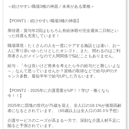
＜続けやすい職場3種の神器／未来がある業種＞
【POINT1：続けやすい職場3種の神器】
厚待遇：賞与年2回はもちろん有給休暇や完全週休二日制とい
った待遇も充実しています！
職場環境：たくさんの人を一度にケアする施設とは違い、お一
人に寄り添いゆったりとしたオシゴト。また、関わるのはご利
用者さんがメインなので人間関係で悩むこともありません。
給与：「今は良いけど将来を考えたら今の給与だと難しいよな
～」なんて思っていませんか？資格の取得などで給与UPのチ
ャンス多数。最短半年で給与UPした方もいます。
【POINT2：2025年に介護需要がUP！！学び・働くなら
今！！】
2025年に団塊の世代が75歳を迎え、全人口の18.1%が後期高齢
者になるとされています。（65歳以上は全人口の30.3％予想）
介護サービスのニーズが高まる一方で、深刻な介護人材不足に
陥ると予測されています。