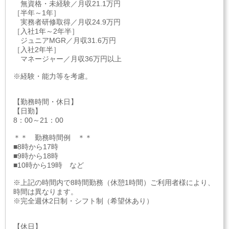
無資格・未経験／月収21.1万円
［半年～1年］
実務者研修取得／月収24.9万円
［入社1年～2年半］
ジュニアMGR／月収31.6万円
［入社2年半］
マネージャー／月収36万円以上
※経験・能力等を考慮。
【勤務時間・休日】
【日勤】
8：00～21：00
＊＊ 勤務時間例 ＊＊
■8時から17時
■9時から18時
■10時から19時 など
※上記の時間内で8時間勤務（休憩1時間）ご利用者様により、
時間は異なります。
※完全週休2日制・シフト制（希望休あり）
【休日】