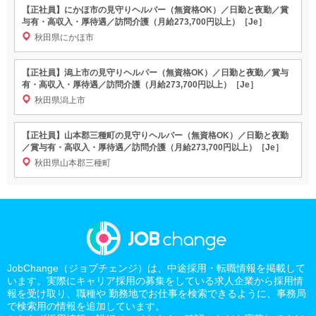
【正社員】にかほ市の見守りヘルパー（無資格OK）／日勤と夜勤／賞
与有・高収入・厚待遇／訪問介護（月給273,700円以上）［Je］
秋田県にかほ市
【正社員】潟上市の見守りヘルパー（無資格OK）／日勤と夜勤／賞与
有・高収入・厚待遇／訪問介護（月給273,700円以上）［Je］
秋田県潟上市
【正社員】山本郡三種町の見守りヘルパー（無資格OK）／日勤と夜勤
／賞与有・高収入・厚待遇／訪問介護（月給273,700円以上）［Je］
秋田県山本郡三種町
JobChange（ジョブチェンジ）は、中途採用・転職情報を掲載して
います。実際にキャリア採用の募集をしている求人企業から採用情
報を受け取り、職種や 勤務地でお仕事を検索できるように、事務局
で検索用の情報を追加しています。