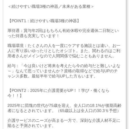
＜続けやすい職場3種の神器／未来がある業種＞
【POINT1：続けやすい職場3種の神器】
厚待遇：賞与年2回はもちろん有給休暇や完全週休二日制とい
った待遇も充実しています！
職場環境：たくさんの人を一度にケアする施設とは違い、お一
人に寄り添いゆったりとしたオシゴト。また、関わるのはご利
用者さんがメインなので人間関係で悩むこともありません。
給与：「今は良いけど将来を考えたら今の給与だと難しいよな
～」なんて思っていませんか？資格の取得などで給与UPのチ
ャンス多数。最短半年で給与UPした方もいます。
【POINT2：2025年に介護需要がUP！！学び・働くなら
今！！】
2025年に団塊の世代が75歳を迎え、全人口の18.1%が後期高齢
者になるとされています。（65歳以上は全人口の30.3％予想）
介護サービスのニーズが高まる一方で、深刻な介護人材不足に
陥ると予測されています。