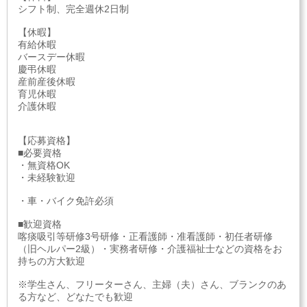
シフト制、完全週休2日制
【休暇】
有給休暇
バースデー休暇
慶弔休暇
産前産後休暇
育児休暇
介護休暇
【応募資格】
■必要資格
・無資格OK
・未経験歓迎
・車・バイク免許必須
■歓迎資格
喀痰吸引等研修3号研修・正看護師・准看護師・初任者研修
（旧ヘルパー2級）・実務者研修・介護福祉士などの資格をお
持ちの方大歓迎
※学生さん、フリーターさん、主婦（夫）さん、ブランクのあ
る方など、どなたでも歓迎