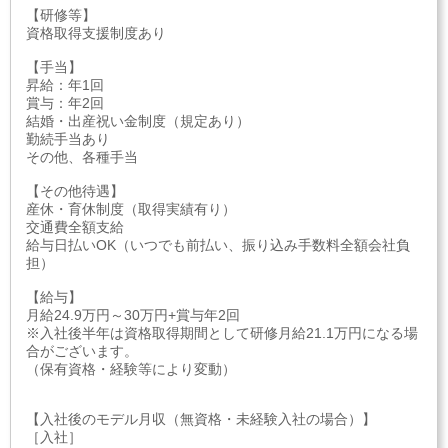
【研修等】
資格取得支援制度あり
【手当】
昇給：年1回
賞与：年2回
結婚・出産祝い金制度（規定あり）
勤続手当あり
その他、各種手当
【その他待遇】
産休・育休制度（取得実績有り）
交通費全額支給
給与日払いOK（いつでも前払い、振り込み手数料全額会社負
担）
【給与】
月給24.9万円～30万円+賞与年2回
※入社後半年は資格取得期間として研修月給21.1万円になる場
合がございます。
（保有資格・経験等により変動）
【入社後のモデル月収（無資格・未経験入社の場合）】
［入社］