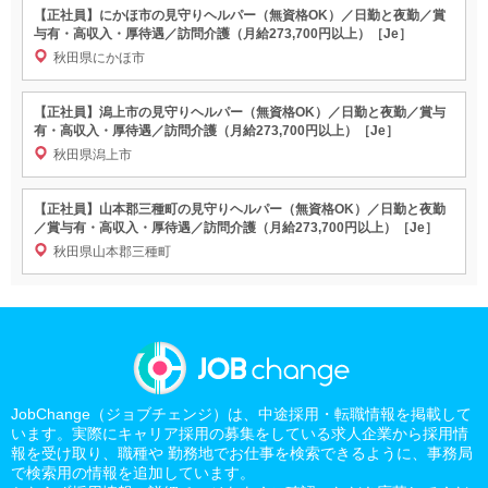
【正社員】にかほ市の見守りヘルパー（無資格OK）／日勤と夜勤／賞
与有・高収入・厚待遇／訪問介護（月給273,700円以上）［Je］
秋田県にかほ市
【正社員】潟上市の見守りヘルパー（無資格OK）／日勤と夜勤／賞与
有・高収入・厚待遇／訪問介護（月給273,700円以上）［Je］
秋田県潟上市
【正社員】山本郡三種町の見守りヘルパー（無資格OK）／日勤と夜勤
／賞与有・高収入・厚待遇／訪問介護（月給273,700円以上）［Je］
秋田県山本郡三種町
JobChange（ジョブチェンジ）は、中途採用・転職情報を掲載して
います。実際にキャリア採用の募集をしている求人企業から採用情
報を受け取り、職種や 勤務地でお仕事を検索できるように、事務局
で検索用の情報を追加しています。