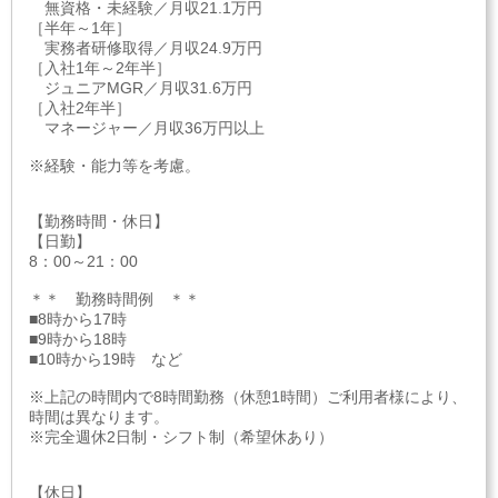
無資格・未経験／月収21.1万円
［半年～1年］
実務者研修取得／月収24.9万円
［入社1年～2年半］
ジュニアMGR／月収31.6万円
［入社2年半］
マネージャー／月収36万円以上
※経験・能力等を考慮。
【勤務時間・休日】
【日勤】
8：00～21：00
＊＊ 勤務時間例 ＊＊
■8時から17時
■9時から18時
■10時から19時 など
※上記の時間内で8時間勤務（休憩1時間）ご利用者様により、
時間は異なります。
※完全週休2日制・シフト制（希望休あり）
【休日】