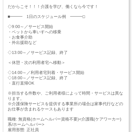
だからこそ！！！介護を学び、働くなら今です！
■━━━ 1日のスケジュール例 ━━━□
◇9:00～／サービス開始
・ベットから車いすへの移乗
・お食事介助
・外出援助など
◇13:00～／サービス記録、終了
＜休憩・次の利用者宅へ移動＞
◇14:00～／利用者宅到着・サービス開始
◇18:00～／サービス記録、終了
・直行直帰OK
※担当する件数や、ご利用者様によって時間・サービスは異な
ります。
※介護保険サービスを提供する事業所の場合は家事代行などの
お仕事が含まれるケースもあります
職種: 無資格(ホームヘルパー資格不要)<介護職(ケアワーカー)
系/ホームヘルパー>
雇用形態: 正社員