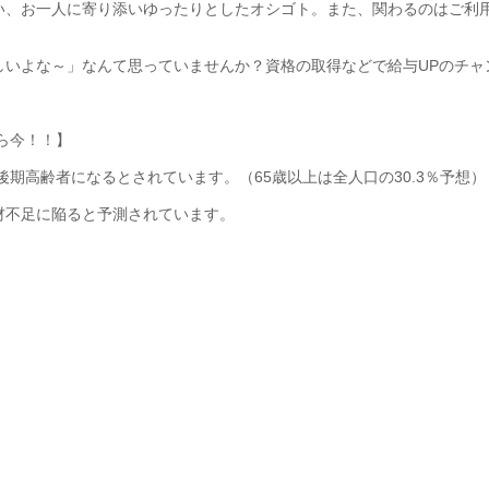
い、お一人に寄り添いゆったりとしたオシゴト。また、関わるのはご利
しいよな～」なんて思っていませんか？資格の取得などで給与UPのチャ
なら今！！】
%が後期高齢者になるとされています。（65歳以上は全人口の30.3％予想）
材不足に陥ると予測されています。