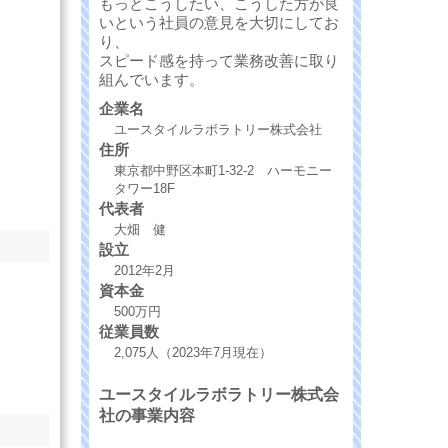
もっとこうしたい、こうした方が良
いという社員の意見を大切にしてお
り、
スピード感を持って業務改善に取り
組んでいます。
企業名
ユースタイルラボラトリー株式会社
住所
東京都中野区本町1-32-2 ハーモニー
タワー18F
代表者
大畑 健
設立
2012年2月
資本金
500万円
従業員数
2,075人（2023年7月現在）
ユースタイルラボラトリー株式会
社の事業内容