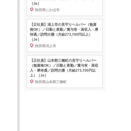
［Je］
秋田県にかほ市
【正社員】潟上市の見守りヘルパー（無資
格OK）／日勤と夜勤／賞与有・高収入・厚
待遇／訪問介護（月給273,700円以上）
［Je］
秋田県潟上市
【正社員】山本郡三種町の見守りヘルパー
（無資格OK）／日勤と夜勤／賞与有・高収
入・厚待遇／訪問介護（月給273,700円以
上）［Je］
秋田県山本郡三種町