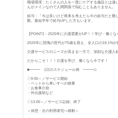
職場環境：たくさんの人を一度にケアする施設とは違
んがメインなので人間関係で悩むこともありません。
給与：「今は良いけど将来を考えたら今の給与だと難
数。最短半年で給与UPした方もいます。
【POINT2：2025年に介護需要がUP！！学び・働く
2025年に団塊の世代が75歳を迎え、全人口の18.1
介護サービスのニーズが高まる一方で、深刻な介護人
だからこそ！！！介護を学び、働くなら今です！
■━━━ 1日のスケジュール例 ━━━□
◇9:00～／サービス開始
・ベットから車いすへの移乗
・お食事介助
・外出援助など
◇13:00～／サービス記録、終了
＜休憩・次の利用者宅へ移動＞