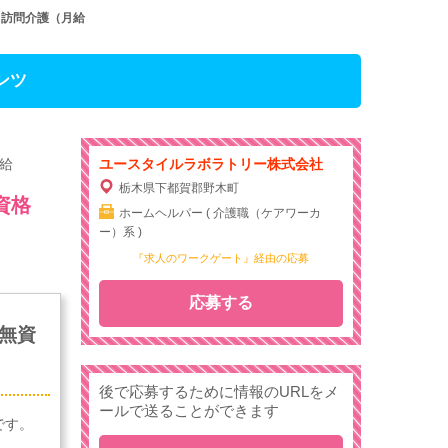
／訪問介護（月給
ンツ
給
ユースタイルラボラトリー株式会社
栃木県下都賀郡野木町
資格
ホームヘルパー ( 介護職（ケアワーカ
ー）系 )
『求人のワークゲート』経由の応募
応募する
無資
後で応募するために情報のURLをメ
ールで送ることができます
です。