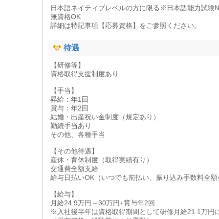
日本語ネイティブレベルの方に限る※日本語能力試験N
無資格OK
詳細は特記事項【応募資格】をご参照ください。
待遇
【研修等】
資格取得支援制度あり
【手当】
昇給：年1回
賞与：年2回
結婚・出産祝い金制度（規定あり）
勤続手当あり
その他、各種手当
【その他待遇】
産休・育休制度（取得実績有り）
交通費全額支給
給与日払いOK（いつでも前払い、振り込み手数料全額
【給与】
月給24.9万円～30万円+賞与年2回
※入社後半年は資格取得期間として研修月給21.1万円