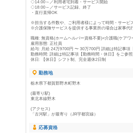
◇14:00～／利用者宅到着・サービス開始
◇18:00～／サービス記録、終了
・直行直帰OK
※担当する件数や、ご利用者様によって時間・サービ
※介護保険サービスを提供する事業所の場合は家事代
職種: 無資格(ホームヘルパー資格不要)<介護職(ケアワ
雇用形態: 正社員
給与: 月給 24万9700円 〜 30万700円 詳細は特
勤務時間: 詳細は特記事項【勤務時間・休日】をご参
休日: 【休日】シフト制、完全週休2日制
勤務地
栃木県下都賀郡野木町野木
(最寄り駅)
東北本線野木
(アクセス)
「古河駅」が最寄り（JR宇都宮線）
応募資格