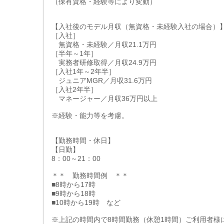
（保有資格・経験等により変動）
【入社後のモデル月収（無資格・未経験入社の場合）
［入社］
無資格・未経験／月収21.1万円
［半年～1年］
実務者研修取得／月収24.9万円
［入社1年～2年半］
ジュニアMGR／月収31.6万円
［入社2年半］
マネージャー／月収36万円以上
※経験・能力等を考慮。
【勤務時間・休日】
【日勤】
8：00～21：00
＊＊ 勤務時間例 ＊＊
■8時から17時
■9時から18時
■10時から19時 など
※上記の時間内で8時間勤務（休憩1時間）ご利用者様