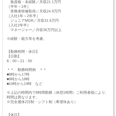
無資格・未経験／月収21.1万円
［半年～1年］
実務者研修取得／月収24.9万円
［入社1年～2年半］
ジュニアMGR／月収31.6万円
［入社2年半］
マネージャー／月収36万円以上
※経験・能力等を考慮。
【勤務時間・休日】
【日勤】
8：00～21：00
＊＊ 勤務時間例 ＊＊
■8時から17時
■9時から18時
■10時から19時 など
※上記の時間内で8時間勤務（休憩1時間）ご利用者様により、
時間は異なります。
※完全週休2日制・シフト制（希望休あり）
【休日】