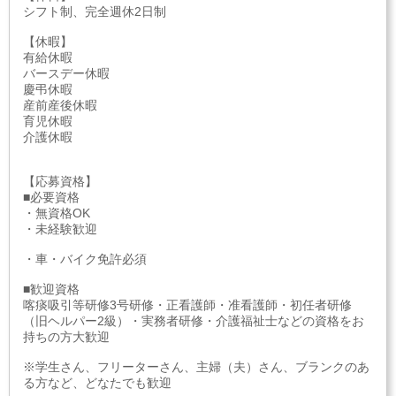
シフト制、完全週休2日制
【休暇】
有給休暇
バースデー休暇
慶弔休暇
産前産後休暇
育児休暇
介護休暇
【応募資格】
■必要資格
・無資格OK
・未経験歓迎
・車・バイク免許必須
■歓迎資格
喀痰吸引等研修3号研修・正看護師・准看護師・初任者研修
（旧ヘルパー2級）・実務者研修・介護福祉士などの資格をお
持ちの方大歓迎
※学生さん、フリーターさん、主婦（夫）さん、ブランクのあ
る方など、どなたでも歓迎