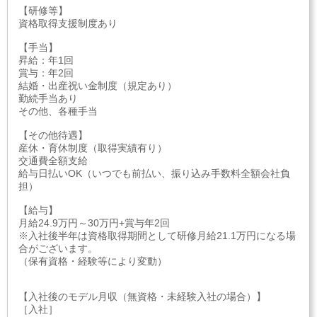
【研修等】
資格取得支援制度あり
【手当】
昇給：年1回
賞与：年2回
結婚・出産祝い金制度（規定あり）
勤続手当あり
その他、各種手当
【その他待遇】
産休・育休制度（取得実績有り）
交通費全額支給
給与日払いOK（いつでも前払い、振り込み手数料全額会社負
担）
【給与】
月給24.9万円～30万円+賞与年2回
※入社後半年は資格取得期間として研修月給21.1万円になる場
合がございます。
（保有資格・経験等により変動）
【入社後のモデル月収（無資格・未経験入社の場合）】
［入社］