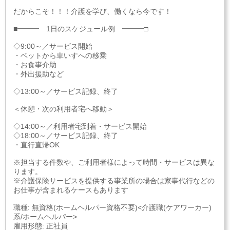
だからこそ！！！介護を学び、働くなら今です！
■━━━ 1日のスケジュール例 ━━━□
◇9:00～／サービス開始
・ベットから車いすへの移乗
・お食事介助
・外出援助など
◇13:00～／サービス記録、終了
＜休憩・次の利用者宅へ移動＞
◇14:00～／利用者宅到着・サービス開始
◇18:00～／サービス記録、終了
・直行直帰OK
※担当する件数や、ご利用者様によって時間・サービスは異な
ります。
※介護保険サービスを提供する事業所の場合は家事代行などの
お仕事が含まれるケースもあります
職種: 無資格(ホームヘルパー資格不要)<介護職(ケアワーカー)
系/ホームヘルパー>
雇用形態: 正社員