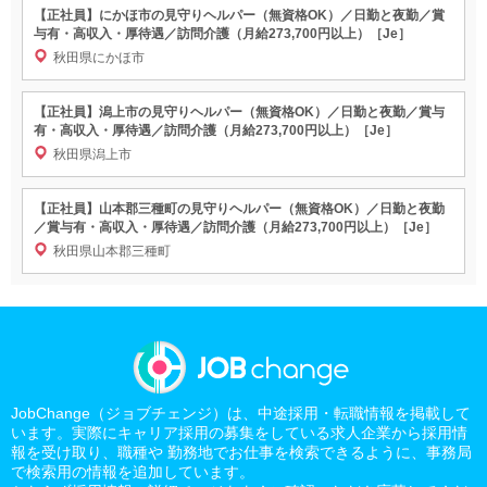
【正社員】にかほ市の見守りヘルパー（無資格OK）／日勤と夜勤／賞
与有・高収入・厚待遇／訪問介護（月給273,700円以上）［Je］
秋田県にかほ市
【正社員】潟上市の見守りヘルパー（無資格OK）／日勤と夜勤／賞与
有・高収入・厚待遇／訪問介護（月給273,700円以上）［Je］
秋田県潟上市
【正社員】山本郡三種町の見守りヘルパー（無資格OK）／日勤と夜勤
／賞与有・高収入・厚待遇／訪問介護（月給273,700円以上）［Je］
秋田県山本郡三種町
JobChange（ジョブチェンジ）は、中途採用・転職情報を掲載して
います。実際にキャリア採用の募集をしている求人企業から採用情
報を受け取り、職種や 勤務地でお仕事を検索できるように、事務局
で検索用の情報を追加しています。