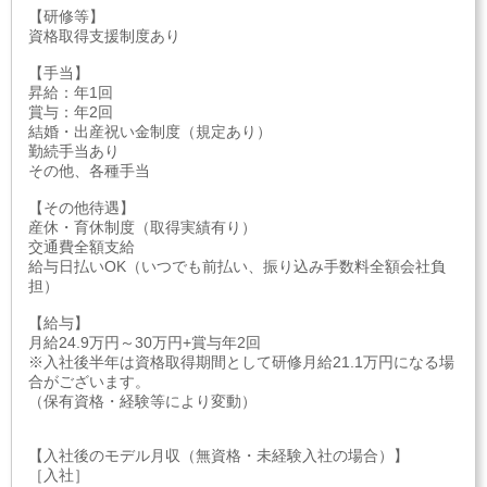
【研修等】
資格取得支援制度あり
【手当】
昇給：年1回
賞与：年2回
結婚・出産祝い金制度（規定あり）
勤続手当あり
その他、各種手当
【その他待遇】
産休・育休制度（取得実績有り）
交通費全額支給
給与日払いOK（いつでも前払い、振り込み手数料全額会社負
担）
【給与】
月給24.9万円～30万円+賞与年2回
※入社後半年は資格取得期間として研修月給21.1万円になる場
合がございます。
（保有資格・経験等により変動）
【入社後のモデル月収（無資格・未経験入社の場合）】
［入社］