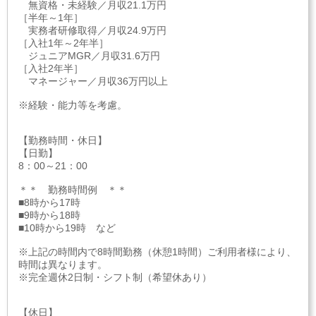
無資格・未経験／月収21.1万円
［半年～1年］
実務者研修取得／月収24.9万円
［入社1年～2年半］
ジュニアMGR／月収31.6万円
［入社2年半］
マネージャー／月収36万円以上
※経験・能力等を考慮。
【勤務時間・休日】
【日勤】
8：00～21：00
＊＊ 勤務時間例 ＊＊
■8時から17時
■9時から18時
■10時から19時 など
※上記の時間内で8時間勤務（休憩1時間）ご利用者様により、
時間は異なります。
※完全週休2日制・シフト制（希望休あり）
【休日】