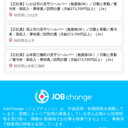
【正社員】にかほ市の見守りヘルパー（無資格OK）／日勤と夜勤／賞
与有・高収入・厚待遇／訪問介護（月給273,700円以上）［Je］
秋田県にかほ市
【正社員】潟上市の見守りヘルパー（無資格OK）／日勤と夜勤／賞与
有・高収入・厚待遇／訪問介護（月給273,700円以上）［Je］
秋田県潟上市
【正社員】山本郡三種町の見守りヘルパー（無資格OK）／日勤と夜勤
／賞与有・高収入・厚待遇／訪問介護（月給273,700円以上）［Je］
秋田県山本郡三種町
JobChange（ジョブチェンジ）は、中途採用・転職情報を掲載して
います。実際にキャリア採用の募集をしている求人企業から採用情
報を受け取り、職種や 勤務地でお仕事を検索できるように、事務局
で検索用の情報を追加しています。