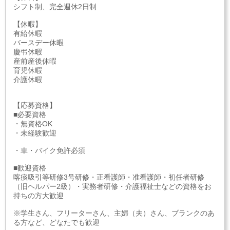
シフト制、完全週休2日制
【休暇】
有給休暇
バースデー休暇
慶弔休暇
産前産後休暇
育児休暇
介護休暇
【応募資格】
■必要資格
・無資格OK
・未経験歓迎
・車・バイク免許必須
■歓迎資格
喀痰吸引等研修3号研修・正看護師・准看護師・初任者研修
（旧ヘルパー2級）・実務者研修・介護福祉士などの資格をお
持ちの方大歓迎
※学生さん、フリーターさん、主婦（夫）さん、ブランクのあ
る方など、どなたでも歓迎