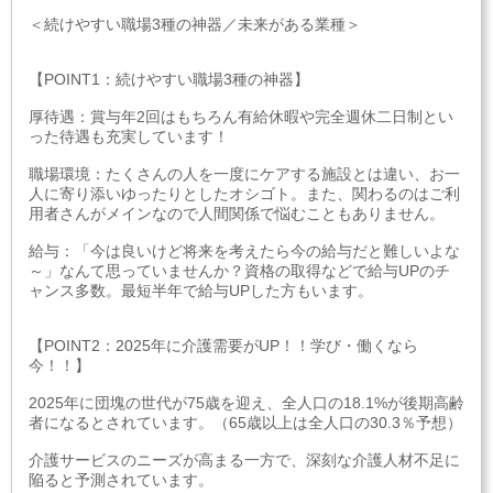
＜続けやすい職場3種の神器／未来がある業種＞
【POINT1：続けやすい職場3種の神器】
厚待遇：賞与年2回はもちろん有給休暇や完全週休二日制とい
った待遇も充実しています！
職場環境：たくさんの人を一度にケアする施設とは違い、お一
人に寄り添いゆったりとしたオシゴト。また、関わるのはご利
用者さんがメインなので人間関係で悩むこともありません。
給与：「今は良いけど将来を考えたら今の給与だと難しいよな
～」なんて思っていませんか？資格の取得などで給与UPのチ
ャンス多数。最短半年で給与UPした方もいます。
【POINT2：2025年に介護需要がUP！！学び・働くなら
今！！】
2025年に団塊の世代が75歳を迎え、全人口の18.1%が後期高齢
者になるとされています。（65歳以上は全人口の30.3％予想）
介護サービスのニーズが高まる一方で、深刻な介護人材不足に
陥ると予測されています。