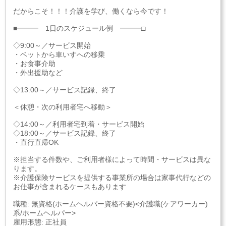
だからこそ！！！介護を学び、働くなら今です！
■━━━ 1日のスケジュール例 ━━━□
◇9:00～／サービス開始
・ベットから車いすへの移乗
・お食事介助
・外出援助など
◇13:00～／サービス記録、終了
＜休憩・次の利用者宅へ移動＞
◇14:00～／利用者宅到着・サービス開始
◇18:00～／サービス記録、終了
・直行直帰OK
※担当する件数や、ご利用者様によって時間・サービスは異な
ります。
※介護保険サービスを提供する事業所の場合は家事代行などの
お仕事が含まれるケースもあります
職種: 無資格(ホームヘルパー資格不要)<介護職(ケアワーカー)
系/ホームヘルパー>
雇用形態: 正社員