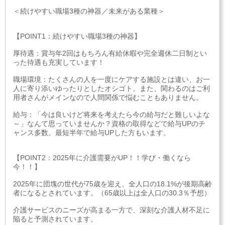
＜続けやすい職場3種の神器／未来がある業種＞
【POINT1：続けやすい職場3種の神器】
厚待遇：賞与年2回はもちろん有給休暇や完全週休二日制とい
った待遇も充実しています！
職場環境：たくさんの人を一度にケアする施設とは違い、お一
人に寄り添いゆったりとしたオシゴト。また、関わるのはご利
用者さんがメインなので人間関係で悩むこともありません。
給与：「今は良いけど将来を考えたら今の給与だと難しいよな
～」なんて思っていませんか？資格の取得などで給与UPのチ
ャンス多数。最短半年で給与UPした方もいます。
【POINT2：2025年に介護需要がUP！！学び・働くなら
今！！】
2025年に団塊の世代が75歳を迎え、全人口の18.1%が後期高齢
者になるとされています。（65歳以上は全人口の30.3％予想）
介護サービスのニーズが高まる一方で、深刻な介護人材不足に
陥ると予測されています。