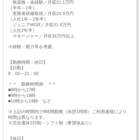
無資格・未経験／月収21.1万円
［半年～1年］
実務者研修取得／月収24.9万円
［入社1年～2年半］
ジュニアMGR／月収31.6万円
［入社2年半］
マネージャー／月収36万円以上
※経験・能力等を考慮。
【勤務時間・休日】
【日勤】
8：00～21：00
＊＊ 勤務時間例 ＊＊
■8時から17時
■9時から18時
■10時から19時 など
※上記の時間内で8時間勤務（休憩1時間）ご利用者様により、
時間は異なります。
※完全週休2日制・シフト制（希望休あり）
【休日】