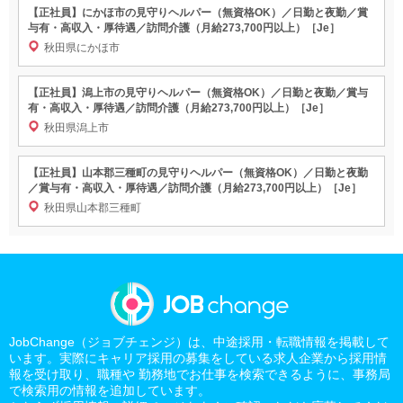
【正社員】にかほ市の見守りヘルパー（無資格OK）／日勤と夜勤／賞
与有・高収入・厚待遇／訪問介護（月給273,700円以上）［Je］
秋田県にかほ市
【正社員】潟上市の見守りヘルパー（無資格OK）／日勤と夜勤／賞与
有・高収入・厚待遇／訪問介護（月給273,700円以上）［Je］
秋田県潟上市
【正社員】山本郡三種町の見守りヘルパー（無資格OK）／日勤と夜勤
／賞与有・高収入・厚待遇／訪問介護（月給273,700円以上）［Je］
秋田県山本郡三種町
JobChange（ジョブチェンジ）は、中途採用・転職情報を掲載して
います。実際にキャリア採用の募集をしている求人企業から採用情
報を受け取り、職種や 勤務地でお仕事を検索できるように、事務局
で検索用の情報を追加しています。