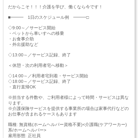
だからこそ！！！介護を学び、働くなら今です！
■━━━ 1日のスケジュール例 ━━━□
◇9:00～／サービス開始
・ベットから車いすへの移乗
・お食事介助
・外出援助など
◇13:00～／サービス記録、終了
＜休憩・次の利用者宅へ移動＞
◇14:00～／利用者宅到着・サービス開始
◇18:00～／サービス記録、終了
・直行直帰OK
※担当する件数や、ご利用者様によって時間・サービスは異な
ります。
※介護保険サービスを提供する事業所の場合は家事代行などの
お仕事が含まれるケースもあります
職種: 無資格(ホームヘルパー資格不要)<介護職(ケアワーカー)
系/ホームヘルパー>
雇用形態: 正社員