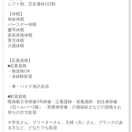
シフト制、完全週休2日制
【休暇】
有給休暇
バースデー休暇
慶弔休暇
産前産後休暇
育児休暇
介護休暇
【応募資格】
■必要資格
・無資格OK
・未経験歓迎
・車・バイク免許必須
■歓迎資格
喀痰吸引等研修3号研修・正看護師・准看護師・初任者研修
（旧ヘルパー2級）・実務者研修・介護福祉士などの資格をお
持ちの方大歓迎
※学生さん、フリーターさん、主婦（夫）さん、ブランクのあ
る方など、どなたでも歓迎