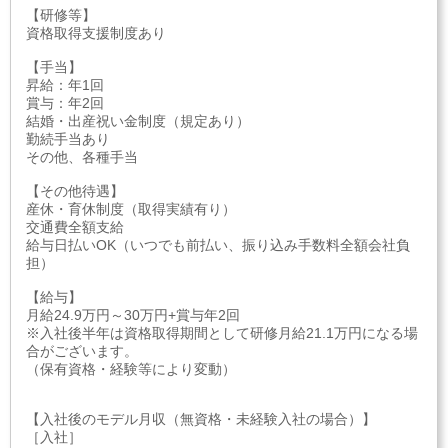
【研修等】
資格取得支援制度あり
【手当】
昇給：年1回
賞与：年2回
結婚・出産祝い金制度（規定あり）
勤続手当あり
その他、各種手当
【その他待遇】
産休・育休制度（取得実績有り）
交通費全額支給
給与日払いOK（いつでも前払い、振り込み手数料全額会社負
担）
【給与】
月給24.9万円～30万円+賞与年2回
※入社後半年は資格取得期間として研修月給21.1万円になる場
合がございます。
（保有資格・経験等により変動）
【入社後のモデル月収（無資格・未経験入社の場合）】
［入社］