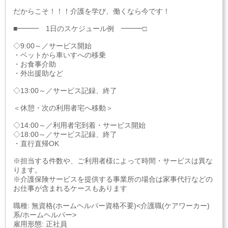
だからこそ！！！介護を学び、働くなら今です！
■━━━ 1日のスケジュール例 ━━━□
◇9:00～／サービス開始
・ベットから車いすへの移乗
・お食事介助
・外出援助など
◇13:00～／サービス記録、終了
＜休憩・次の利用者宅へ移動＞
◇14:00～／利用者宅到着・サービス開始
◇18:00～／サービス記録、終了
・直行直帰OK
※担当する件数や、ご利用者様によって時間・サービスは異な
ります。
※介護保険サービスを提供する事業所の場合は家事代行などの
お仕事が含まれるケースもあります
職種: 無資格(ホームヘルパー資格不要)<介護職(ケアワーカー)
系/ホームヘルパー>
雇用形態: 正社員