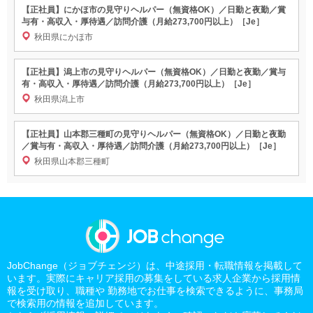
【正社員】にかほ市の見守りヘルパー（無資格OK）／日勤と夜勤／賞
与有・高収入・厚待遇／訪問介護（月給273,700円以上）［Je］
秋田県にかほ市
【正社員】潟上市の見守りヘルパー（無資格OK）／日勤と夜勤／賞与
有・高収入・厚待遇／訪問介護（月給273,700円以上）［Je］
秋田県潟上市
【正社員】山本郡三種町の見守りヘルパー（無資格OK）／日勤と夜勤
／賞与有・高収入・厚待遇／訪問介護（月給273,700円以上）［Je］
秋田県山本郡三種町
JobChange（ジョブチェンジ）は、中途採用・転職情報を掲載して
います。実際にキャリア採用の募集をしている求人企業から採用情
報を受け取り、職種や 勤務地でお仕事を検索できるように、事務局
で検索用の情報を追加しています。