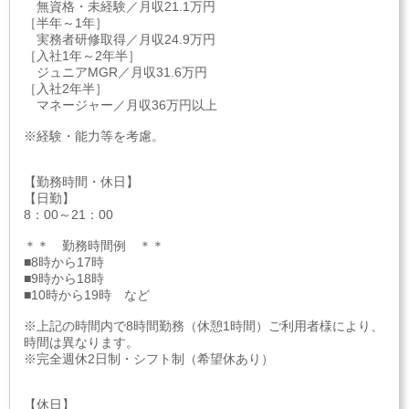
無資格・未経験／月収21.1万円
［半年～1年］
実務者研修取得／月収24.9万円
［入社1年～2年半］
ジュニアMGR／月収31.6万円
［入社2年半］
マネージャー／月収36万円以上
※経験・能力等を考慮。
【勤務時間・休日】
【日勤】
8：00～21：00
＊＊ 勤務時間例 ＊＊
■8時から17時
■9時から18時
■10時から19時 など
※上記の時間内で8時間勤務（休憩1時間）ご利用者様により、
時間は異なります。
※完全週休2日制・シフト制（希望休あり）
【休日】