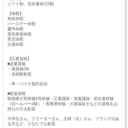
シフト制、完全週休2日制
【休暇】
有給休暇
バースデー休暇
慶弔休暇
産前産後休暇
育児休暇
介護休暇
【応募資格】
■必要資格
・無資格OK
・未経験歓迎
・車・バイク免許必須
■歓迎資格
喀痰吸引等研修3号研修・正看護師・准看護師・初任者研修
（旧ヘルパー2級）・実務者研修・介護福祉士などの資格をお
持ちの方大歓迎
※学生さん、フリーターさん、主婦（夫）さん、ブランクのあ
る方など、どなたでも歓迎