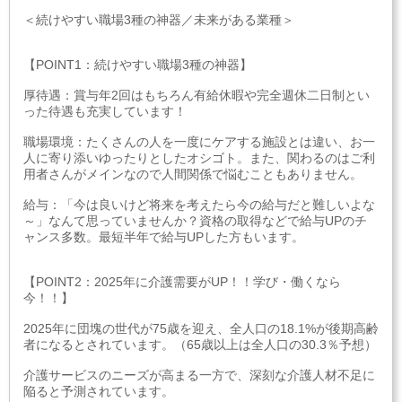
＜続けやすい職場3種の神器／未来がある業種＞
【POINT1：続けやすい職場3種の神器】
厚待遇：賞与年2回はもちろん有給休暇や完全週休二日制とい
った待遇も充実しています！
職場環境：たくさんの人を一度にケアする施設とは違い、お一
人に寄り添いゆったりとしたオシゴト。また、関わるのはご利
用者さんがメインなので人間関係で悩むこともありません。
給与：「今は良いけど将来を考えたら今の給与だと難しいよな
～」なんて思っていませんか？資格の取得などで給与UPのチ
ャンス多数。最短半年で給与UPした方もいます。
【POINT2：2025年に介護需要がUP！！学び・働くなら
今！！】
2025年に団塊の世代が75歳を迎え、全人口の18.1%が後期高齢
者になるとされています。（65歳以上は全人口の30.3％予想）
介護サービスのニーズが高まる一方で、深刻な介護人材不足に
陥ると予測されています。