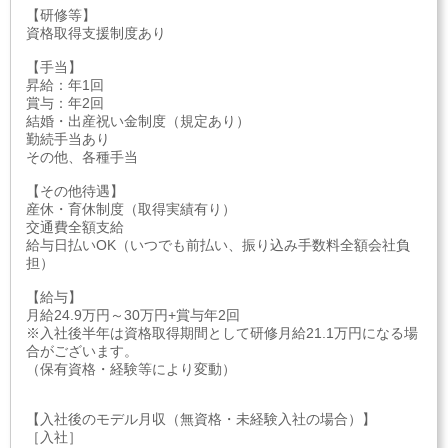
【研修等】
資格取得支援制度あり
【手当】
昇給：年1回
賞与：年2回
結婚・出産祝い金制度（規定あり）
勤続手当あり
その他、各種手当
【その他待遇】
産休・育休制度（取得実績有り）
交通費全額支給
給与日払いOK（いつでも前払い、振り込み手数料全額会社負
担）
【給与】
月給24.9万円～30万円+賞与年2回
※入社後半年は資格取得期間として研修月給21.1万円になる場
合がございます。
（保有資格・経験等により変動）
【入社後のモデル月収（無資格・未経験入社の場合）】
［入社］