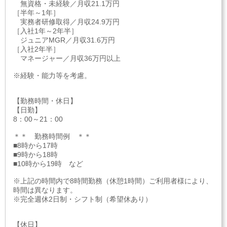
無資格・未経験／月収21.1万円
［半年～1年］
実務者研修取得／月収24.9万円
［入社1年～2年半］
ジュニアMGR／月収31.6万円
［入社2年半］
マネージャー／月収36万円以上
※経験・能力等を考慮。
【勤務時間・休日】
【日勤】
8：00～21：00
＊＊ 勤務時間例 ＊＊
■8時から17時
■9時から18時
■10時から19時 など
※上記の時間内で8時間勤務（休憩1時間）ご利用者様により、
時間は異なります。
※完全週休2日制・シフト制（希望休あり）
【休日】