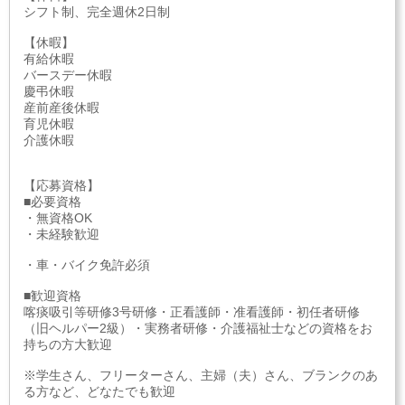
シフト制、完全週休2日制
【休暇】
有給休暇
バースデー休暇
慶弔休暇
産前産後休暇
育児休暇
介護休暇
【応募資格】
■必要資格
・無資格OK
・未経験歓迎
・車・バイク免許必須
■歓迎資格
喀痰吸引等研修3号研修・正看護師・准看護師・初任者研修
（旧ヘルパー2級）・実務者研修・介護福祉士などの資格をお
持ちの方大歓迎
※学生さん、フリーターさん、主婦（夫）さん、ブランクのあ
る方など、どなたでも歓迎