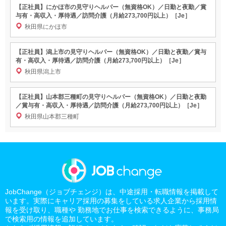
【正社員】にかほ市の見守りヘルパー（無資格OK）／日勤と夜勤／賞
与有・高収入・厚待遇／訪問介護（月給273,700円以上）［Je］
秋田県にかほ市
【正社員】潟上市の見守りヘルパー（無資格OK）／日勤と夜勤／賞与
有・高収入・厚待遇／訪問介護（月給273,700円以上）［Je］
秋田県潟上市
【正社員】山本郡三種町の見守りヘルパー（無資格OK）／日勤と夜勤
／賞与有・高収入・厚待遇／訪問介護（月給273,700円以上）［Je］
秋田県山本郡三種町
JobChange（ジョブチェンジ）は、中途採用・転職情報を掲載して
います。実際にキャリア採用の募集をしている求人企業から採用情
報を受け取り、職種や 勤務地でお仕事を検索できるように、事務局
で検索用の情報を追加しています。