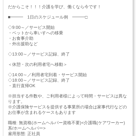
だからこそ！！！介護を学び、働くなら今です！
■━━━ 1日のスケジュール例 ━━━□
◇9:00～／サービス開始
・ベットから車いすへの移乗
・お食事介助
・外出援助など
◇13:00～／サービス記録、終了
＜休憩・次の利用者宅へ移動＞
◇14:00～／利用者宅到着・サービス開始
◇18:00～／サービス記録、終了
・直行直帰OK
※担当する件数や、ご利用者様によって時間・サービスは異な
ります。
※介護保険サービスを提供する事業所の場合は家事代行などの
お仕事が含まれるケースもあります
職種: 無資格(ホームヘルパー資格不要)<介護職(ケアワーカー)
系/ホームヘルパー>
雇用形態: 正社員