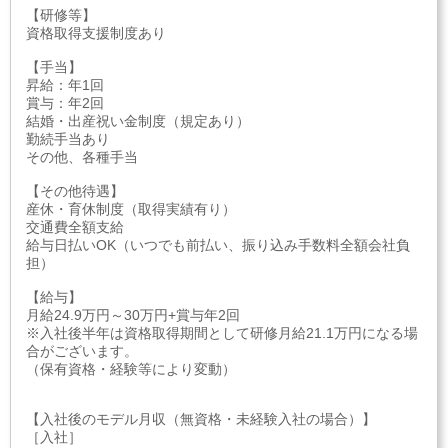
【研修等】
資格取得支援制度あり
【手当】
昇給：年1回
賞与：年2回
結婚・出産祝い金制度（規定あり）
勤続手当あり
その他、各種手当
【その他待遇】
産休・育休制度（取得実績有り）
交通費全額支給
給与日払いOK（いつでも前払い、振り込み手数料全額会社負
担）
【給与】
月給24.9万円～30万円+賞与年2回
※入社後半年は資格取得期間として研修月給21.1万円になる場
合がございます。
（保有資格・経験等により変動）
【入社後のモデル月収（無資格・未経験入社の場合）】
［入社］