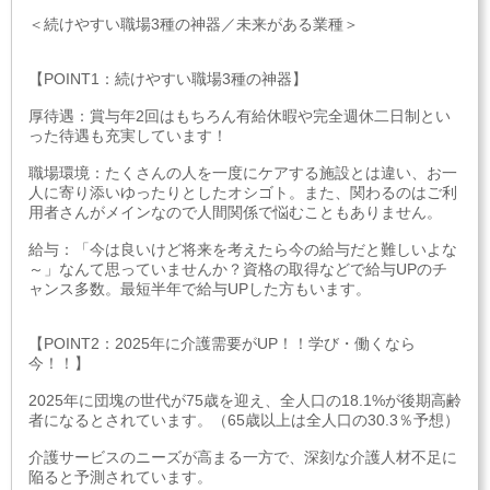
＜続けやすい職場3種の神器／未来がある業種＞
【POINT1：続けやすい職場3種の神器】
厚待遇：賞与年2回はもちろん有給休暇や完全週休二日制とい
った待遇も充実しています！
職場環境：たくさんの人を一度にケアする施設とは違い、お一
人に寄り添いゆったりとしたオシゴト。また、関わるのはご利
用者さんがメインなので人間関係で悩むこともありません。
給与：「今は良いけど将来を考えたら今の給与だと難しいよな
～」なんて思っていませんか？資格の取得などで給与UPのチ
ャンス多数。最短半年で給与UPした方もいます。
【POINT2：2025年に介護需要がUP！！学び・働くなら
今！！】
2025年に団塊の世代が75歳を迎え、全人口の18.1%が後期高齢
者になるとされています。（65歳以上は全人口の30.3％予想）
介護サービスのニーズが高まる一方で、深刻な介護人材不足に
陥ると予測されています。