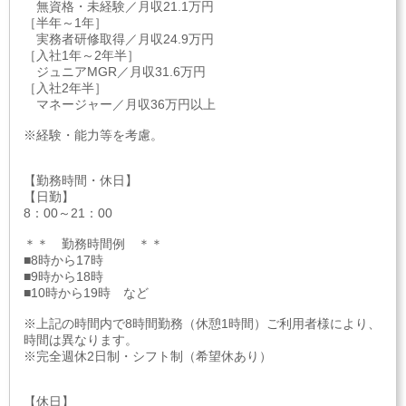
無資格・未経験／月収21.1万円
［半年～1年］
実務者研修取得／月収24.9万円
［入社1年～2年半］
ジュニアMGR／月収31.6万円
［入社2年半］
マネージャー／月収36万円以上
※経験・能力等を考慮。
【勤務時間・休日】
【日勤】
8：00～21：00
＊＊ 勤務時間例 ＊＊
■8時から17時
■9時から18時
■10時から19時 など
※上記の時間内で8時間勤務（休憩1時間）ご利用者様により、
時間は異なります。
※完全週休2日制・シフト制（希望休あり）
【休日】