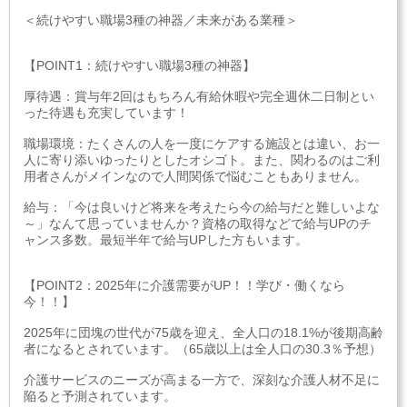
＜続けやすい職場3種の神器／未来がある業種＞
【POINT1：続けやすい職場3種の神器】
厚待遇：賞与年2回はもちろん有給休暇や完全週休二日制とい
った待遇も充実しています！
職場環境：たくさんの人を一度にケアする施設とは違い、お一
人に寄り添いゆったりとしたオシゴト。また、関わるのはご利
用者さんがメインなので人間関係で悩むこともありません。
給与：「今は良いけど将来を考えたら今の給与だと難しいよな
～」なんて思っていませんか？資格の取得などで給与UPのチ
ャンス多数。最短半年で給与UPした方もいます。
【POINT2：2025年に介護需要がUP！！学び・働くなら
今！！】
2025年に団塊の世代が75歳を迎え、全人口の18.1%が後期高齢
者になるとされています。（65歳以上は全人口の30.3％予想）
介護サービスのニーズが高まる一方で、深刻な介護人材不足に
陥ると予測されています。