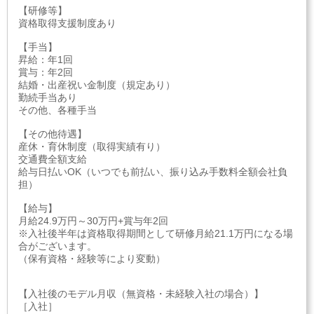
【研修等】
資格取得支援制度あり
【手当】
昇給：年1回
賞与：年2回
結婚・出産祝い金制度（規定あり）
勤続手当あり
その他、各種手当
【その他待遇】
産休・育休制度（取得実績有り）
交通費全額支給
給与日払いOK（いつでも前払い、振り込み手数料全額会社負
担）
【給与】
月給24.9万円～30万円+賞与年2回
※入社後半年は資格取得期間として研修月給21.1万円になる場
合がございます。
（保有資格・経験等により変動）
【入社後のモデル月収（無資格・未経験入社の場合）】
［入社］