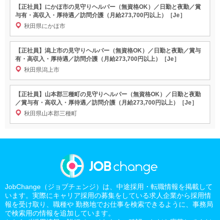
【正社員】にかほ市の見守りヘルパー（無資格OK）／日勤と夜勤／賞
与有・高収入・厚待遇／訪問介護（月給273,700円以上）［Je］
秋田県にかほ市
【正社員】潟上市の見守りヘルパー（無資格OK）／日勤と夜勤／賞与
有・高収入・厚待遇／訪問介護（月給273,700円以上）［Je］
秋田県潟上市
【正社員】山本郡三種町の見守りヘルパー（無資格OK）／日勤と夜勤
／賞与有・高収入・厚待遇／訪問介護（月給273,700円以上）［Je］
秋田県山本郡三種町
JobChange（ジョブチェンジ）は、中途採用・転職情報を掲載して
います。実際にキャリア採用の募集をしている求人企業から採用情
報を受け取り、職種や 勤務地でお仕事を検索できるように、事務局
で検索用の情報を追加しています。