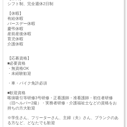
シフト制、完全週休2日制
【休暇】
有給休暇
バースデー休暇
慶弔休暇
産前産後休暇
育児休暇
介護休暇
【応募資格】
■必要資格
・無資格OK
・未経験歓迎
・車・バイク免許必須
■歓迎資格
喀痰吸引等研修3号研修・正看護師・准看護師・初任者研修
（旧ヘルパー2級）・実務者研修・介護福祉士などの資格をお
持ちの方大歓迎
※学生さん、フリーターさん、主婦（夫）さん、ブランクのあ
る方など、どなたでも歓迎