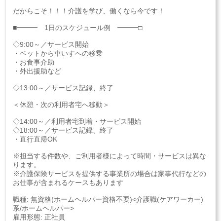
だからこそ！！！介護を学び、働くなら今です！
■━━━ 1日のスケジュール例 ━━━□
◇9:00～／サービス開始
・ベットから車いすへの移乗
・お食事介助
・外出援助など
◇13:00～／サービス記録、終了
＜休憩・次の利用者宅へ移動＞
◇14:00～／利用者宅到着・サービス開始
◇18:00～／サービス記録、終了
・直行直帰OK
※担当する件数や、ご利用者様によって時間・サービスは異な
ります。
※介護保険サービスを提供する事業所の場合は家事代行などの
お仕事が含まれるケースもあります
職種: 無資格(ホームヘルパー資格不要)<介護職(ケアワーカー)
系/ホームヘルパー>
雇用形態: 正社員