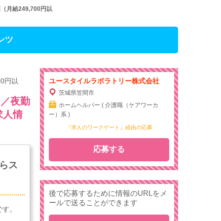
給249,700円以
ンツ
0円以
ユースタイルラボラトリー株式会社
茨城県笠間市
）／夜勤
ホームヘルパー ( 介護職（ケアワーカ
求人情
ー）系 )
『求人のワークゲート』経由の応募
応募する
らス
後で応募するために情報のURLをメ
ールで送ることができます
です。