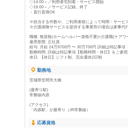
◇14:00～／利用者宅到着・サービス開始
◇18:00～／サービス記録、終了
・直行直帰OK
※担当する件数や、ご利用者様によって時間・サービ
※介護保険サービスを提供する事業所の場合は家事代
職種: 無資格(ホームヘルパー資格不要)<介護職(ケアワ
雇用形態: 正社員
給与: 月給 24万9700円 〜 30万700円 詳細は特
勤務時間: 詳細は特記事項【勤務時間・休日】をご参
休日: 【休日】シフト制、完全週休2日制
勤務地
茨城県笠間市大橋
(最寄り駅)
常磐線内原
(アクセス)
「内原駅」が最寄り（JR常磐線）
応募資格