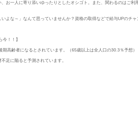
い、お一人に寄り添いゆったりとしたオシゴト。また、関わるのはご利
しいよな～」なんて思っていませんか？資格の取得などで給与UPのチャ
なら今！！】
%が後期高齢者になるとされています。（65歳以上は全人口の30.3％予想）
材不足に陥ると予測されています。