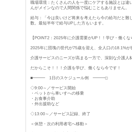
職場環境：たくさんの人を一度にケアする施設とは違
んがメインなので人間関係で悩むこともありません。
給与：「今は良いけど将来を考えたら今の給与だと難
数。最短半年で給与UPした方もいます。
【POINT2：2025年に介護需要がUP！！学び・働く
2025年に団塊の世代が75歳を迎え、全人口の18.1
介護サービスのニーズが高まる一方で、深刻な介護人
だからこそ！！！介護を学び、働くなら今です！
■━━━ 1日のスケジュール例 ━━━□
◇9:00～／サービス開始
・ベットから車いすへの移乗
・お食事介助
・外出援助など
◇13:00～／サービス記録、終了
＜休憩・次の利用者宅へ移動＞