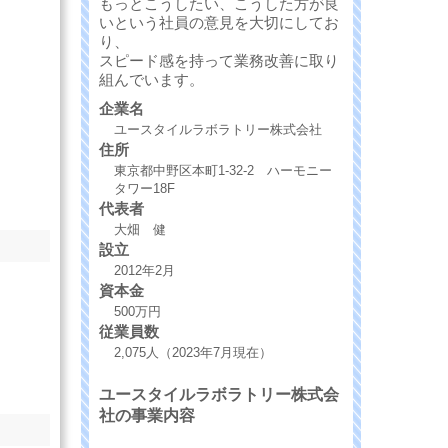
もっとこうしたい、こうした方が良
いという社員の意見を大切にしてお
り、
スピード感を持って業務改善に取り
組んでいます。
企業名
ユースタイルラボラトリー株式会社
住所
東京都中野区本町1-32-2 ハーモニー
タワー18F
代表者
大畑 健
設立
2012年2月
資本金
500万円
従業員数
2,075人（2023年7月現在）
ユースタイルラボラトリー株式会
社の事業内容