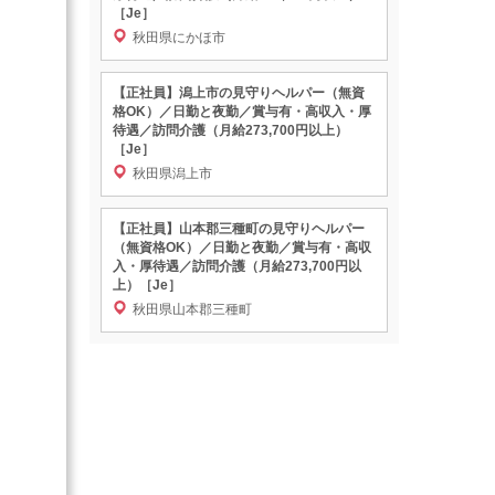
［Je］
秋田県にかほ市
【正社員】潟上市の見守りヘルパー（無資
格OK）／日勤と夜勤／賞与有・高収入・厚
待遇／訪問介護（月給273,700円以上）
［Je］
秋田県潟上市
【正社員】山本郡三種町の見守りヘルパー
（無資格OK）／日勤と夜勤／賞与有・高収
入・厚待遇／訪問介護（月給273,700円以
上）［Je］
秋田県山本郡三種町