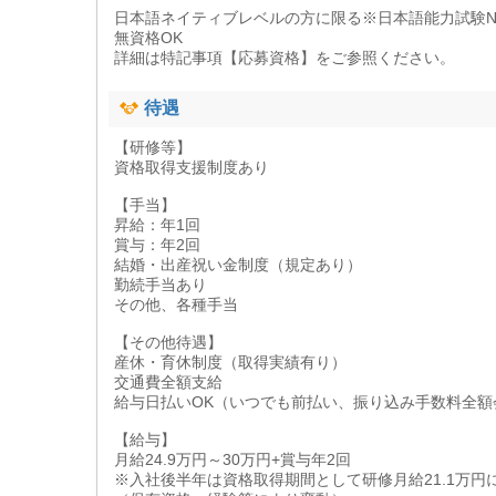
日本語ネイティブレベルの方に限る※日本語能力試験N
無資格OK
詳細は特記事項【応募資格】をご参照ください。
待遇
【研修等】
資格取得支援制度あり
【手当】
昇給：年1回
賞与：年2回
結婚・出産祝い金制度（規定あり）
勤続手当あり
その他、各種手当
【その他待遇】
産休・育休制度（取得実績有り）
交通費全額支給
給与日払いOK（いつでも前払い、振り込み手数料全額
【給与】
月給24.9万円～30万円+賞与年2回
※入社後半年は資格取得期間として研修月給21.1万円