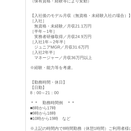
（保有資格・経験等により変動）
【入社後のモデル月収（無資格・未経験入社の場合）
［入社］
無資格・未経験／月収21.1万円
［半年～1年］
実務者研修取得／月収24.9万円
［入社1年～2年半］
ジュニアMGR／月収31.6万円
［入社2年半］
マネージャー／月収36万円以上
※経験・能力等を考慮。
【勤務時間・休日】
【日勤】
8：00～21：00
＊＊ 勤務時間例 ＊＊
■8時から17時
■9時から18時
■10時から19時 など
※上記の時間内で8時間勤務（休憩1時間）ご利用者様