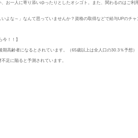
い、お一人に寄り添いゆったりとしたオシゴト。また、関わるのはご利
しいよな～」なんて思っていませんか？資格の取得などで給与UPのチャ
なら今！！】
%が後期高齢者になるとされています。（65歳以上は全人口の30.3％予想）
材不足に陥ると予測されています。