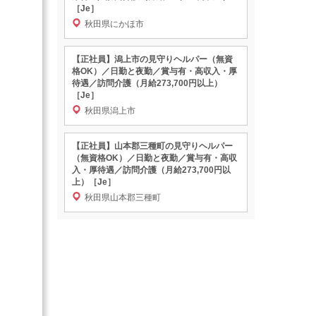
［Je］
秋田県にかほ市
【正社員】潟上市の見守りヘルパー（無資
格OK）／日勤と夜勤／賞与有・高収入・厚
待遇／訪問介護（月給273,700円以上）
［Je］
秋田県潟上市
【正社員】山本郡三種町の見守りヘルパー
（無資格OK）／日勤と夜勤／賞与有・高収
入・厚待遇／訪問介護（月給273,700円以
上）［Je］
秋田県山本郡三種町