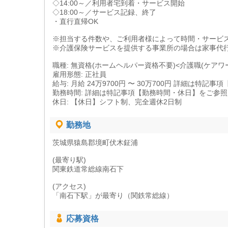
◇14:00～／利用者宅到着・サービス開始
◇18:00～／サービス記録、終了
・直行直帰OK
※担当する件数や、ご利用者様によって時間・サービ
※介護保険サービスを提供する事業所の場合は家事代
職種: 無資格(ホームヘルパー資格不要)<介護職(ケアワ
雇用形態: 正社員
給与: 月給 24万9700円 〜 30万700円 詳細は特
勤務時間: 詳細は特記事項【勤務時間・休日】をご参
休日: 【休日】シフト制、完全週休2日制
勤務地
茨城県猿島郡境町伏木鉦浦
(最寄り駅)
関東鉄道常総線南石下
(アクセス)
「南石下駅」が最寄り（関鉄常総線）
応募資格