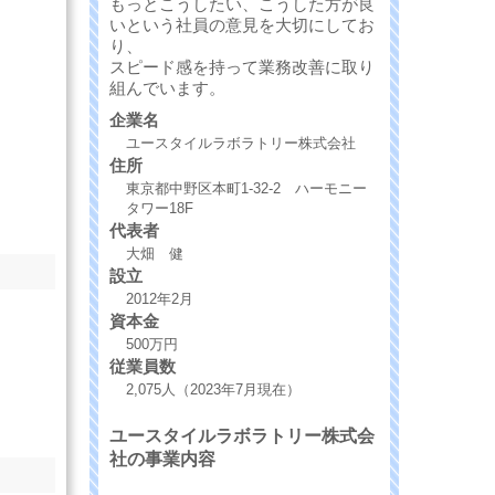
もっとこうしたい、こうした方が良
いという社員の意見を大切にしてお
り、
スピード感を持って業務改善に取り
組んでいます。
企業名
ユースタイルラボラトリー株式会社
住所
東京都中野区本町1-32-2 ハーモニー
タワー18F
代表者
大畑 健
設立
2012年2月
資本金
500万円
従業員数
2,075人（2023年7月現在）
ユースタイルラボラトリー株式会
社の事業内容