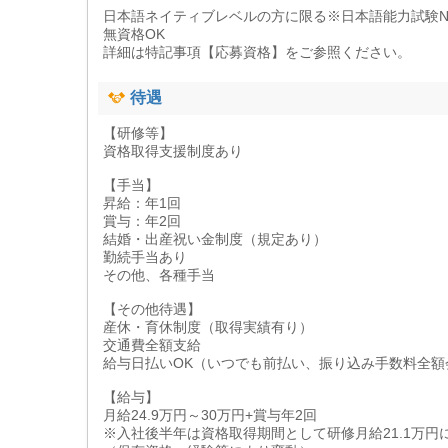
日本語ネイティブレベルの方に限る※日本語能力試験N
無資格OK
詳細は特記事項【応募資格】をご参照ください。
待遇
【研修等】
資格取得支援制度あり
【手当】
昇給：年1回
賞与：年2回
結婚・出産祝い金制度（規定あり）
勤続手当あり
その他、各種手当
【その他待遇】
産休・育休制度（取得実績有り）
交通費全額支給
給与日払いOK（いつでも前払い、振り込み手数料全額
【給与】
月給24.9万円～30万円+賞与年2回
※入社後半年は資格取得期間として研修月給21.1万円