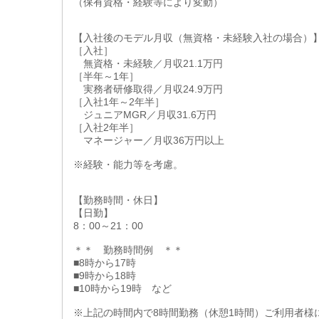
（保有資格・経験等により変動）
【入社後のモデル月収（無資格・未経験入社の場合）
［入社］
無資格・未経験／月収21.1万円
［半年～1年］
実務者研修取得／月収24.9万円
［入社1年～2年半］
ジュニアMGR／月収31.6万円
［入社2年半］
マネージャー／月収36万円以上
※経験・能力等を考慮。
【勤務時間・休日】
【日勤】
8：00～21：00
＊＊ 勤務時間例 ＊＊
■8時から17時
■9時から18時
■10時から19時 など
※上記の時間内で8時間勤務（休憩1時間）ご利用者様