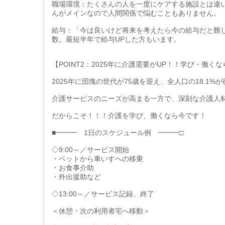
職場環境：たくさんの人を一度にケアする施設とは違
んがメインなので人間関係で悩むこともありません。
給与：「今は良いけど将来を考えたら今の給与だと難
数。最短半年で給与UPした方もいます。
【POINT2：2025年に介護需要がUP！！学び・働く
2025年に団塊の世代が75歳を迎え、全人口の18.1
介護サービスのニーズが高まる一方で、深刻な介護人
だからこそ！！！介護を学び、働くなら今です！
■━━━ 1日のスケジュール例 ━━━□
◇9:00～／サービス開始
・ベットから車いすへの移乗
・お食事介助
・外出援助など
◇13:00～／サービス記録、終了
＜休憩・次の利用者宅へ移動＞