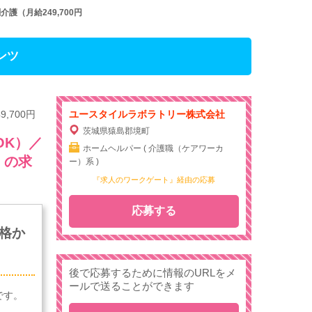
（月給249,700円
ンツ
700円
ユースタイルラボラトリー株式会社
茨城県猿島郡境町
OK）／
ホームヘルパー ( 介護職（ケアワーカ
』の求
ー）系 )
『求人のワークゲート』経由の応募
応募する
格か
後で応募するために情報のURLをメ
ールで送ることができます
です。