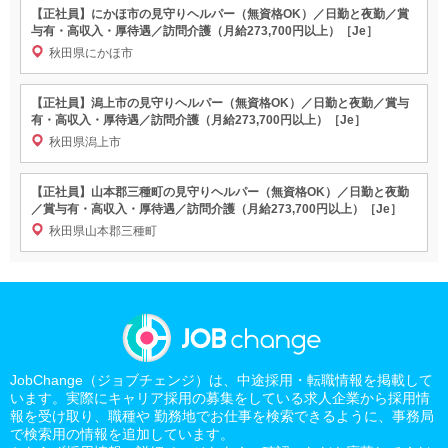
【正社員】にかほ市の見守りヘルパー（無資格OK）／日勤と夜勤／賞
与有・高収入・厚待遇／訪問介護（月給273,700円以上）［Je］
秋田県にかほ市
【正社員】潟上市の見守りヘルパー（無資格OK）／日勤と夜勤／賞与
有・高収入・厚待遇／訪問介護（月給273,700円以上）［Je］
秋田県潟上市
【正社員】山本郡三種町の見守りヘルパー（無資格OK）／日勤と夜勤
／賞与有・高収入・厚待遇／訪問介護（月給273,700円以上）［Je］
秋田県山本郡三種町
JobChange（ジョブチェンジ）は、中途採用・転職情報を掲載して
います。実際にキャリア採用の募集をしている求人企業から採用情
報を受け取り、職種や 勤務地でお仕事を検索できるように、事務局
で検索用の情報を追加しています。