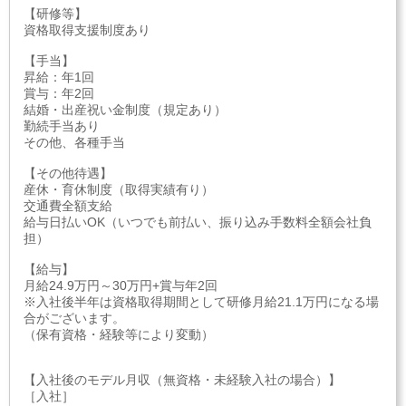
【研修等】
資格取得支援制度あり
【手当】
昇給：年1回
賞与：年2回
結婚・出産祝い金制度（規定あり）
勤続手当あり
その他、各種手当
【その他待遇】
産休・育休制度（取得実績有り）
交通費全額支給
給与日払いOK（いつでも前払い、振り込み手数料全額会社負
担）
【給与】
月給24.9万円～30万円+賞与年2回
※入社後半年は資格取得期間として研修月給21.1万円になる場
合がございます。
（保有資格・経験等により変動）
【入社後のモデル月収（無資格・未経験入社の場合）】
［入社］