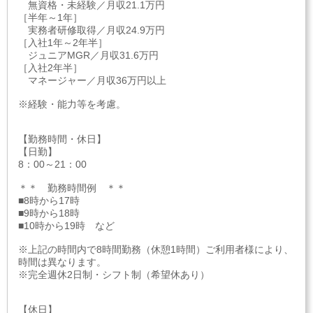
無資格・未経験／月収21.1万円
［半年～1年］
実務者研修取得／月収24.9万円
［入社1年～2年半］
ジュニアMGR／月収31.6万円
［入社2年半］
マネージャー／月収36万円以上
※経験・能力等を考慮。
【勤務時間・休日】
【日勤】
8：00～21：00
＊＊ 勤務時間例 ＊＊
■8時から17時
■9時から18時
■10時から19時 など
※上記の時間内で8時間勤務（休憩1時間）ご利用者様により、
時間は異なります。
※完全週休2日制・シフト制（希望休あり）
【休日】