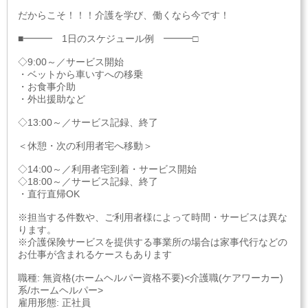
だからこそ！！！介護を学び、働くなら今です！
■━━━ 1日のスケジュール例 ━━━□
◇9:00～／サービス開始
・ベットから車いすへの移乗
・お食事介助
・外出援助など
◇13:00～／サービス記録、終了
＜休憩・次の利用者宅へ移動＞
◇14:00～／利用者宅到着・サービス開始
◇18:00～／サービス記録、終了
・直行直帰OK
※担当する件数や、ご利用者様によって時間・サービスは異な
ります。
※介護保険サービスを提供する事業所の場合は家事代行などの
お仕事が含まれるケースもあります
職種: 無資格(ホームヘルパー資格不要)<介護職(ケアワーカー)
系/ホームヘルパー>
雇用形態: 正社員