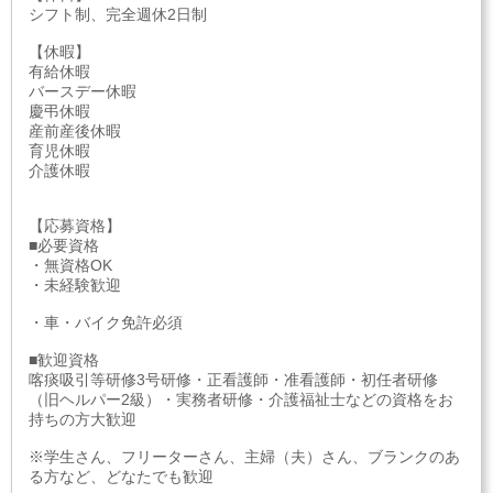
シフト制、完全週休2日制
【休暇】
有給休暇
バースデー休暇
慶弔休暇
産前産後休暇
育児休暇
介護休暇
【応募資格】
■必要資格
・無資格OK
・未経験歓迎
・車・バイク免許必須
■歓迎資格
喀痰吸引等研修3号研修・正看護師・准看護師・初任者研修
（旧ヘルパー2級）・実務者研修・介護福祉士などの資格をお
持ちの方大歓迎
※学生さん、フリーターさん、主婦（夫）さん、ブランクのあ
る方など、どなたでも歓迎