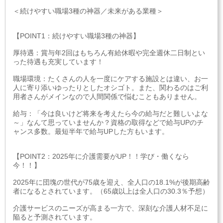
＜続けやすい職場3種の神器／未来がある業種＞
【POINT1：続けやすい職場3種の神器】
厚待遇：賞与年2回はもちろん有給休暇や完全週休二日制とい
った待遇も充実しています！
職場環境：たくさんの人を一度にケアする施設とは違い、お一
人に寄り添いゆったりとしたオシゴト。また、関わるのはご利
用者さんがメインなので人間関係で悩むこともありません。
給与：「今は良いけど将来を考えたら今の給与だと難しいよな
～」なんて思っていませんか？資格の取得などで給与UPのチ
ャンス多数。最短半年で給与UPした方もいます。
【POINT2：2025年に介護需要がUP！！学び・働くなら
今！！】
2025年に団塊の世代が75歳を迎え、全人口の18.1%が後期高齢
者になるとされています。（65歳以上は全人口の30.3％予想）
介護サービスのニーズが高まる一方で、深刻な介護人材不足に
陥ると予測されています。