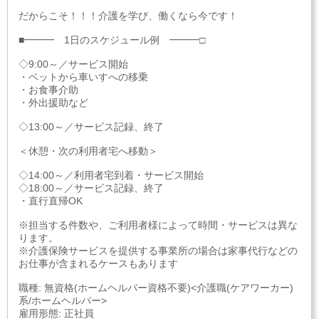
だからこそ！！！介護を学び、働くなら今です！
■━━━ 1日のスケジュール例 ━━━□
◇9:00～／サービス開始
・ベットから車いすへの移乗
・お食事介助
・外出援助など
◇13:00～／サービス記録、終了
＜休憩・次の利用者宅へ移動＞
◇14:00～／利用者宅到着・サービス開始
◇18:00～／サービス記録、終了
・直行直帰OK
※担当する件数や、ご利用者様によって時間・サービスは異な
ります。
※介護保険サービスを提供する事業所の場合は家事代行などの
お仕事が含まれるケースもあります
職種: 無資格(ホームヘルパー資格不要)<介護職(ケアワーカー)
系/ホームヘルパー>
雇用形態: 正社員