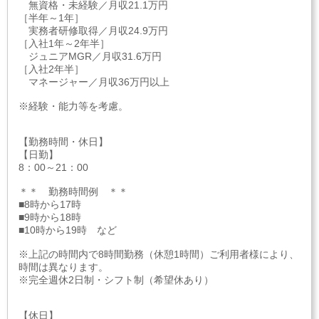
無資格・未経験／月収21.1万円
［半年～1年］
実務者研修取得／月収24.9万円
［入社1年～2年半］
ジュニアMGR／月収31.6万円
［入社2年半］
マネージャー／月収36万円以上
※経験・能力等を考慮。
【勤務時間・休日】
【日勤】
8：00～21：00
＊＊ 勤務時間例 ＊＊
■8時から17時
■9時から18時
■10時から19時 など
※上記の時間内で8時間勤務（休憩1時間）ご利用者様により、
時間は異なります。
※完全週休2日制・シフト制（希望休あり）
【休日】