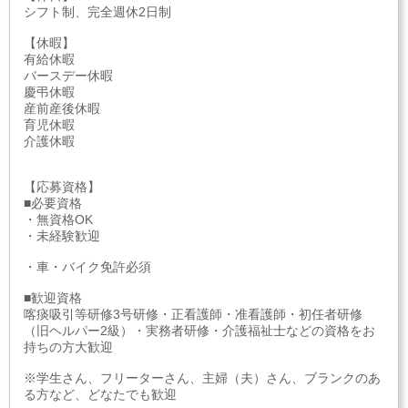
シフト制、完全週休2日制
【休暇】
有給休暇
バースデー休暇
慶弔休暇
産前産後休暇
育児休暇
介護休暇
【応募資格】
■必要資格
・無資格OK
・未経験歓迎
・車・バイク免許必須
■歓迎資格
喀痰吸引等研修3号研修・正看護師・准看護師・初任者研修
（旧ヘルパー2級）・実務者研修・介護福祉士などの資格をお
持ちの方大歓迎
※学生さん、フリーターさん、主婦（夫）さん、ブランクのあ
る方など、どなたでも歓迎