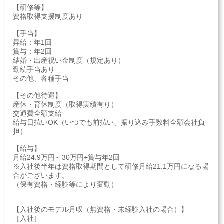
【研修等】
資格取得支援制度あり
【手当】
昇給：年1回
賞与：年2回
結婚・出産祝い金制度（規定あり）
勤続手当あり
その他、各種手当
【その他待遇】
産休・育休制度（取得実績有り）
交通費全額支給
給与日払いOK（いつでも前払い、振り込み手数料全額会社負
担）
【給与】
月給24.9万円～30万円+賞与年2回
※入社後半年は資格取得期間として研修月給21.1万円になる場
合がございます。
（保有資格・経験等により変動）
【入社後のモデル月収（無資格・未経験入社の場合）】
［入社］