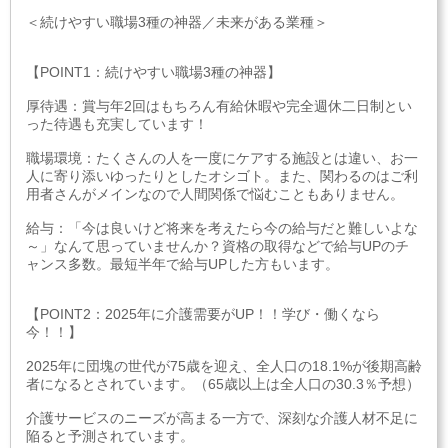
＜続けやすい職場3種の神器／未来がある業種＞
【POINT1：続けやすい職場3種の神器】
厚待遇：賞与年2回はもちろん有給休暇や完全週休二日制とい
った待遇も充実しています！
職場環境：たくさんの人を一度にケアする施設とは違い、お一
人に寄り添いゆったりとしたオシゴト。また、関わるのはご利
用者さんがメインなので人間関係で悩むこともありません。
給与：「今は良いけど将来を考えたら今の給与だと難しいよな
～」なんて思っていませんか？資格の取得などで給与UPのチ
ャンス多数。最短半年で給与UPした方もいます。
【POINT2：2025年に介護需要がUP！！学び・働くなら
今！！】
2025年に団塊の世代が75歳を迎え、全人口の18.1%が後期高齢
者になるとされています。（65歳以上は全人口の30.3％予想）
介護サービスのニーズが高まる一方で、深刻な介護人材不足に
陥ると予測されています。