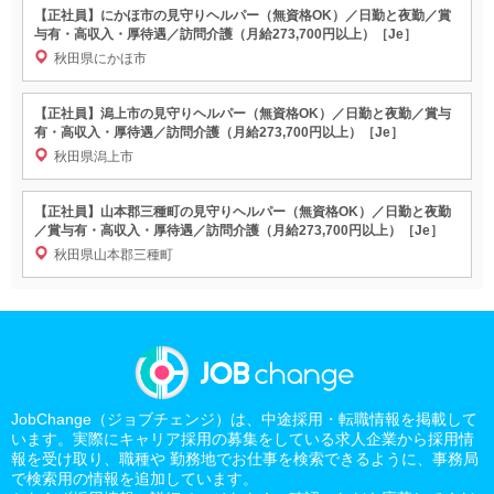
【正社員】にかほ市の見守りヘルパー（無資格OK）／日勤と夜勤／賞
与有・高収入・厚待遇／訪問介護（月給273,700円以上）［Je］
秋田県にかほ市
【正社員】潟上市の見守りヘルパー（無資格OK）／日勤と夜勤／賞与
有・高収入・厚待遇／訪問介護（月給273,700円以上）［Je］
秋田県潟上市
【正社員】山本郡三種町の見守りヘルパー（無資格OK）／日勤と夜勤
／賞与有・高収入・厚待遇／訪問介護（月給273,700円以上）［Je］
秋田県山本郡三種町
JobChange（ジョブチェンジ）は、中途採用・転職情報を掲載して
います。実際にキャリア採用の募集をしている求人企業から採用情
報を受け取り、職種や 勤務地でお仕事を検索できるように、事務局
で検索用の情報を追加しています。