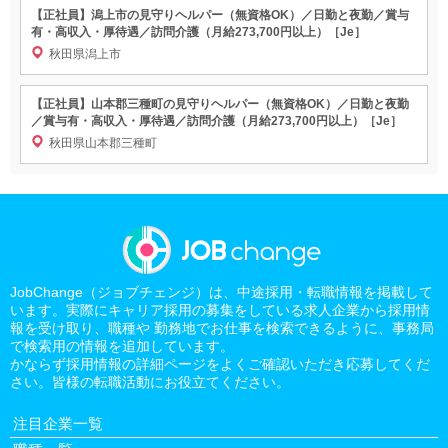
【正社員】潟上市の見守りヘルパー（無資格OK）／日勤と夜勤／賞与
有・高収入・厚待遇／訪問介護（月給273,700円以上）［Je］
秋田県潟上市
【正社員】山本郡三種町の見守りヘルパー（無資格OK）／日勤と夜勤
／賞与有・高収入・厚待遇／訪問介護（月給273,700円以上）［Je］
秋田県山本郡三種町
JobChange（ジョブチェンジ）は、中途採用・転職情報を掲載して
います。実際にキャリア採用の募集をしている求人企業から採用情
報を受け取り、職種や 勤務地でお仕事を検索できるように、事務局
で検索用の情報を追加しています。
かならず採用情報の詳細ページをよくご確認いただき応募してくだ
さい。皆様の転職活動にお役立てください。
注目企業一覧