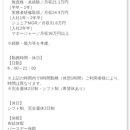
無資格・未経験／月収21.1万円
［半年～1年］
実務者研修取得／月収24.9万円
［入社1年～2年半］
ジュニアMGR／月収31.6万円
［入社2年半］
マネージャー／月収36万円以上
※経験・能力等を考慮。
【勤務時間・休日】
【日勤】
8：00～21：00
※上記の時間内で8時間勤務（休憩1時間）ご利用者様により、
時間は異なります。
※完全週休2日制・シフト制（希望休あり）
【休日】
シフト制、完全週休2日制
【休暇】
有給休暇
バースデー休暇