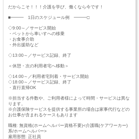
だからこそ！！！介護を学び、働くなら今です！
■━━━ 1日のスケジュール例 ━━━□
◇9:00～／サービス開始
・ベットから車いすへの移乗
・お食事介助
・外出援助など
◇13:00～／サービス記録、終了
＜休憩・次の利用者宅へ移動＞
◇14:00～／利用者宅到着・サービス開始
◇18:00～／サービス記録、終了
・直行直帰OK
※担当する件数や、ご利用者様によって時間・サービスは異な
ります。
※介護保険サービスを提供する事業所の場合は家事代行などの
お仕事が含まれるケースもあります
職種: 無資格(ホームヘルパー資格不要)<介護職(ケアワーカー)
系/ホームヘルパー>
雇用形態: 正社員