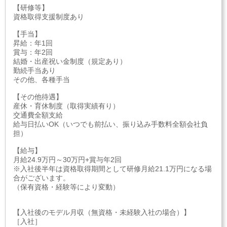
【研修等】
資格取得支援制度あり
【手当】
昇給：年1回
賞与：年2回
結婚・出産祝い金制度（規定あり）
勤続手当あり
その他、各種手当
【その他待遇】
産休・育休制度（取得実績有り）
交通費全額支給
給与日払いOK（いつでも前払い、振り込み手数料全額会社負
担）
【給与】
月給24.9万円～30万円+賞与年2回
※入社後半年は資格取得期間として研修月給21.1万円になる場
合がございます。
（保有資格・経験等により変動）
【入社後のモデル月収（無資格・未経験入社の場合）】
［入社］