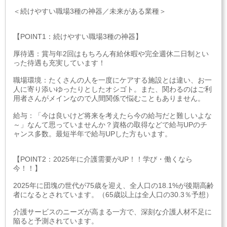
＜続けやすい職場3種の神器／未来がある業種＞
【POINT1：続けやすい職場3種の神器】
厚待遇：賞与年2回はもちろん有給休暇や完全週休二日制とい
った待遇も充実しています！
職場環境：たくさんの人を一度にケアする施設とは違い、お一
人に寄り添いゆったりとしたオシゴト。また、関わるのはご利
用者さんがメインなので人間関係で悩むこともありません。
給与：「今は良いけど将来を考えたら今の給与だと難しいよな
～」なんて思っていませんか？資格の取得などで給与UPのチ
ャンス多数。最短半年で給与UPした方もいます。
【POINT2：2025年に介護需要がUP！！学び・働くなら
今！！】
2025年に団塊の世代が75歳を迎え、全人口の18.1%が後期高齢
者になるとされています。（65歳以上は全人口の30.3％予想）
介護サービスのニーズが高まる一方で、深刻な介護人材不足に
陥ると予測されています。