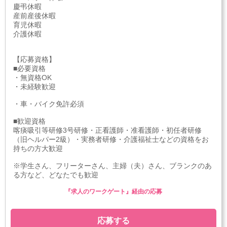
慶弔休暇
産前産後休暇
育児休暇
介護休暇
【応募資格】
■必要資格
・無資格OK
・未経験歓迎
・車・バイク免許必須
■歓迎資格
喀痰吸引等研修3号研修・正看護師・准看護師・初任者研修
（旧ヘルパー2級）・実務者研修・介護福祉士などの資格をお
持ちの方大歓迎
※学生さん、フリーターさん、主婦（夫）さん、ブランクのあ
る方など、どなたでも歓迎
『求人のワークゲート』経由の応募
応募する