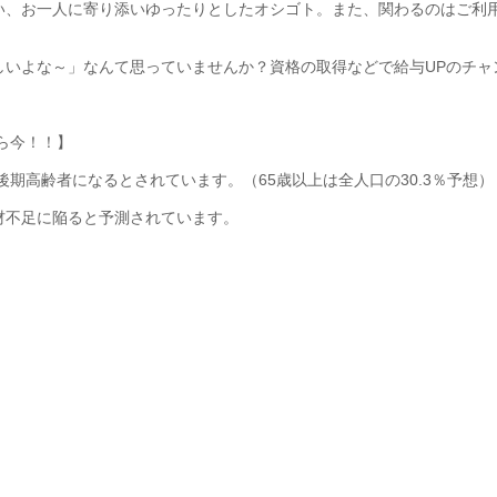
い、お一人に寄り添いゆったりとしたオシゴト。また、関わるのはご利
しいよな～」なんて思っていませんか？資格の取得などで給与UPのチャ
なら今！！】
%が後期高齢者になるとされています。（65歳以上は全人口の30.3％予想）
材不足に陥ると予測されています。