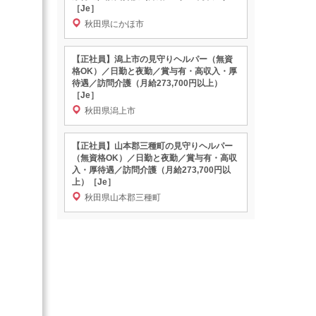
［Je］
秋田県にかほ市
【正社員】潟上市の見守りヘルパー（無資
格OK）／日勤と夜勤／賞与有・高収入・厚
待遇／訪問介護（月給273,700円以上）
［Je］
秋田県潟上市
【正社員】山本郡三種町の見守りヘルパー
（無資格OK）／日勤と夜勤／賞与有・高収
入・厚待遇／訪問介護（月給273,700円以
上）［Je］
秋田県山本郡三種町