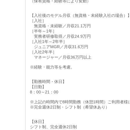
（保有資格・経験等により変動）
【入社後のモデル月収（無資格・未経験入社の場合）
［入社］
無資格・未経験／月収21.1万円
［半年～1年］
実務者研修取得／月収24.9万円
［入社1年～2年半］
ジュニアMGR／月収31.6万円
［入社2年半］
マネージャー／月収36万円以上
※経験・能力等を考慮。
【勤務時間・休日】
【日勤】
8：00～21：00
※上記の時間内で8時間勤務（休憩1時間）ご利用者様
※完全週休2日制・シフト制（希望休あり）
【休日】
シフト制、完全週休2日制