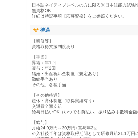
日本語ネイティブレベルの方に限る※日本語能力試験N
無資格OK
詳細は特記事項【応募資格】をご参照ください。
待遇
【研修等】
資格取得支援制度あり
【手当】
昇給：年1回
賞与：年2回
結婚・出産祝い金制度（規定あり）
勤続手当あり
その他、各種手当
【その他待遇】
産休・育休制度（取得実績有り）
交通費全額支給
給与日払いOK（いつでも前払い、振り込み手数料全額
【給与】
月給24.9万円～30万円+賞与年2回
※入社後半年は資格取得期間として研修月給21.1万円