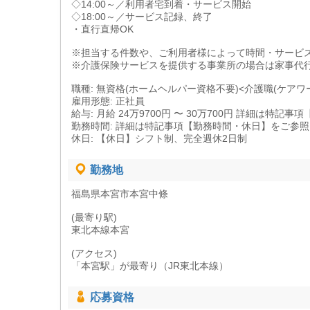
◇14:00～／利用者宅到着・サービス開始
◇18:00～／サービス記録、終了
・直行直帰OK
※担当する件数や、ご利用者様によって時間・サービ
※介護保険サービスを提供する事業所の場合は家事代
職種: 無資格(ホームヘルパー資格不要)<介護職(ケアワ
雇用形態: 正社員
給与: 月給 24万9700円 〜 30万700円 詳細は特
勤務時間: 詳細は特記事項【勤務時間・休日】をご参
休日: 【休日】シフト制、完全週休2日制
勤務地
福島県本宮市本宮中條
(最寄り駅)
東北本線本宮
(アクセス)
「本宮駅」が最寄り（JR東北本線）
応募資格