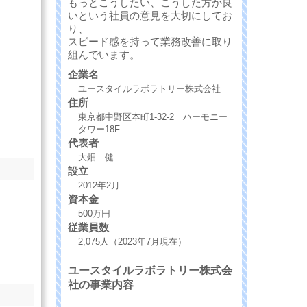
もっとこうしたい、こうした方が良
いという社員の意見を大切にしてお
り、
スピード感を持って業務改善に取り
組んでいます。
企業名
ユースタイルラボラトリー株式会社
住所
東京都中野区本町1-32-2 ハーモニー
タワー18F
代表者
大畑 健
設立
2012年2月
資本金
500万円
従業員数
2,075人（2023年7月現在）
ユースタイルラボラトリー株式会
社の事業内容