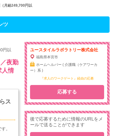
給249,700円以
ンツ
0円以
ユースタイルラボラトリー株式会社
福島県本宮市
）／夜勤
ホームヘルパー ( 介護職（ケアワーカ
求人情
ー）系 )
『求人のワークゲート』経由の応募
応募する
らス
後で応募するために情報のURLをメ
ールで送ることができます
です。