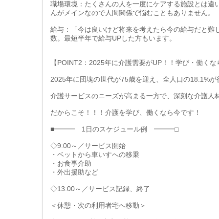
職場環境：たくさんの人を一度にケアする施設とは違
んがメインなので人間関係で悩むこともありません。
給与：「今は良いけど将来を考えたら今の給与だと難
数。最短半年で給与UPした方もいます。
【POINT2：2025年に介護需要がUP！！学び・働く
2025年に団塊の世代が75歳を迎え、全人口の18.1
介護サービスのニーズが高まる一方で、深刻な介護人
だからこそ！！！介護を学び、働くなら今です！
■━━━ 1日のスケジュール例 ━━━□
◇9:00～／サービス開始
・ベットから車いすへの移乗
・お食事介助
・外出援助など
◇13:00～／サービス記録、終了
＜休憩・次の利用者宅へ移動＞