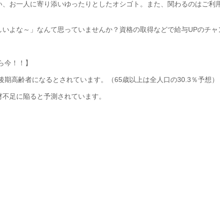
い、お一人に寄り添いゆったりとしたオシゴト。また、関わるのはご利
しいよな～」なんて思っていませんか？資格の取得などで給与UPのチャ
なら今！！】
%が後期高齢者になるとされています。（65歳以上は全人口の30.3％予想）
材不足に陥ると予測されています。