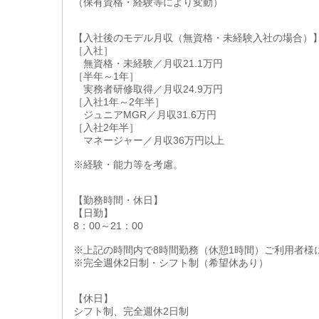
（保有資格・経験等により変動）
【入社後のモデル月収（無資格・未経験入社の場合）
［入社］
無資格・未経験／月収21.1万円
［半年～1年］
実務者研修取得／月収24.9万円
［入社1年～2年半］
ジュニアMGR／月収31.6万円
［入社2年半］
マネージャー／月収36万円以上
※経験・能力等を考慮。
【勤務時間・休日】
【日勤】
8：00～21：00
※上記の時間内で8時間勤務（休憩1時間）ご利用者様
※完全週休2日制・シフト制（希望休あり）
【休日】
シフト制、完全週休2日制