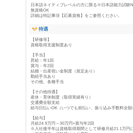
日本語ネイティブレベルの方に限る※日本語能力試験N
無資格OK
詳細は特記事項【応募資格】をご参照ください。
待遇
【研修等】
資格取得支援制度あり
【手当】
昇給：年1回
賞与：年2回
結婚・出産祝い金制度（規定あり）
勤続手当あり
その他、各種手当
【その他待遇】
産休・育休制度（取得実績有り）
交通費全額支給
給与日払いOK（いつでも前払い、振り込み手数料全額
【給与】
月給24.9万円～30万円+賞与年2回
※入社後半年は資格取得期間として研修月給21.1万円