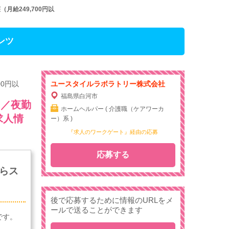
給249,700円以
ンツ
0円以
ユースタイルラボラトリー株式会社
福島県白河市
）／夜勤
ホームヘルパー ( 介護職（ケアワーカ
求人情
ー）系 )
『求人のワークゲート』経由の応募
応募する
らス
後で応募するために情報のURLをメ
ールで送ることができます
です。