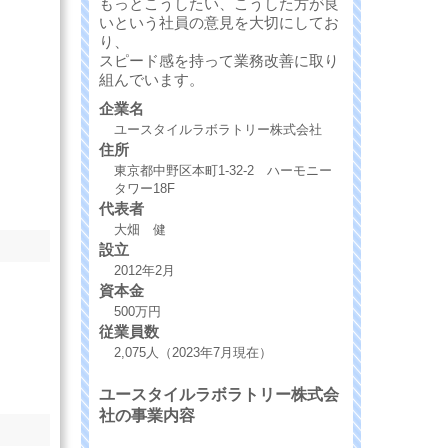
もっとこうしたい、こうした方が良
いという社員の意見を大切にしてお
り、
スピード感を持って業務改善に取り
組んでいます。
企業名
ユースタイルラボラトリー株式会社
住所
東京都中野区本町1-32-2 ハーモニー
タワー18F
代表者
大畑 健
設立
2012年2月
資本金
500万円
従業員数
2,075人（2023年7月現在）
ユースタイルラボラトリー株式会
社の事業内容