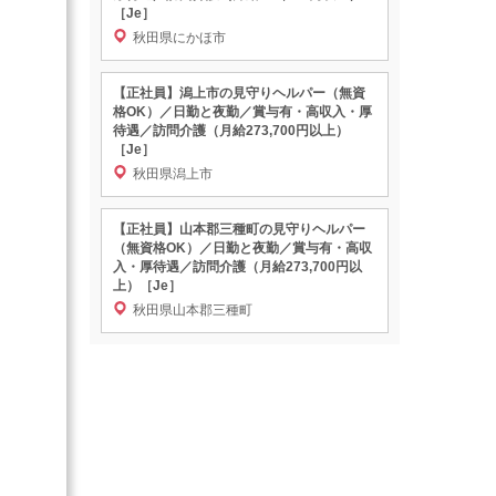
［Je］
秋田県にかほ市
【正社員】潟上市の見守りヘルパー（無資
格OK）／日勤と夜勤／賞与有・高収入・厚
待遇／訪問介護（月給273,700円以上）
［Je］
秋田県潟上市
【正社員】山本郡三種町の見守りヘルパー
（無資格OK）／日勤と夜勤／賞与有・高収
入・厚待遇／訪問介護（月給273,700円以
上）［Je］
秋田県山本郡三種町