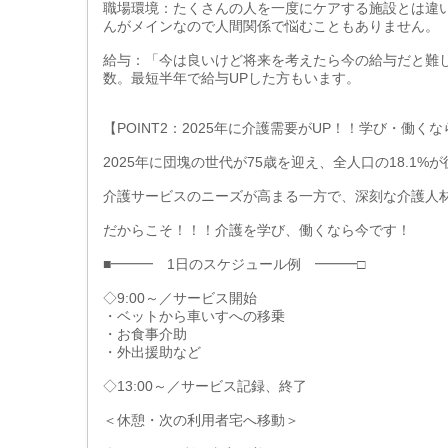
職場環境：たくさんの人を一度にケアする施設とは違
んがメインなので人間関係で悩むこともありません。
給与：「今は良いけど将来を考えたら今の給与だと難
数。最短半年で給与UPした方もいます。
【POINT2：2025年に介護需要がUP！！学び・働く
2025年に団塊の世代が75歳を迎え、全人口の18.1
介護サービスのニーズが高まる一方で、深刻な介護人
だからこそ！！！介護を学び、働くなら今です！
■━━━ 1日のスケジュール例 ━━━□
◇9:00～／サービス開始
・ベットから車いすへの移乗
・お食事介助
・外出援助など
◇13:00～／サービス記録、終了
＜休憩・次の利用者宅へ移動＞