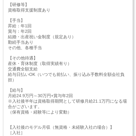
【研修等】
資格取得支援制度あり
【手当】
昇給：年1回
賞与：年2回
結婚・出産祝い金制度（規定あり）
勤続手当あり
その他、各種手当
【その他待遇】
産休・育休制度（取得実績有り）
交通費全額支給
給与日払いOK（いつでも前払い、振り込み手数料全額会社負
担）
【給与】
月給24.9万円～30万円+賞与年2回
※入社後半年は資格取得期間として研修月給21.1万円になる場
合がございます。
（保有資格・経験等により変動）
【入社後のモデル月収（無資格・未経験入社の場合）】
［入社］