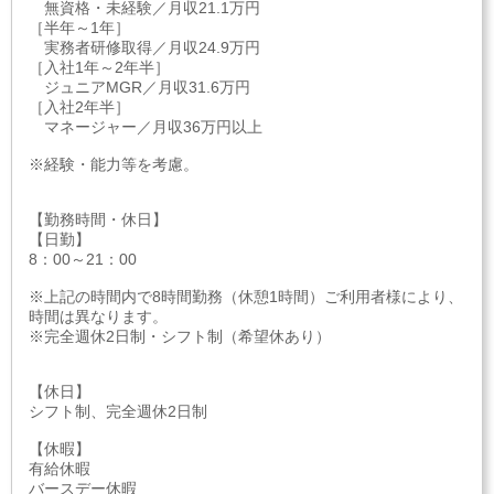
無資格・未経験／月収21.1万円
［半年～1年］
実務者研修取得／月収24.9万円
［入社1年～2年半］
ジュニアMGR／月収31.6万円
［入社2年半］
マネージャー／月収36万円以上
※経験・能力等を考慮。
【勤務時間・休日】
【日勤】
8：00～21：00
※上記の時間内で8時間勤務（休憩1時間）ご利用者様により、
時間は異なります。
※完全週休2日制・シフト制（希望休あり）
【休日】
シフト制、完全週休2日制
【休暇】
有給休暇
バースデー休暇