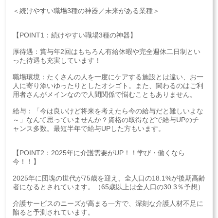
＜続けやすい職場3種の神器／未来がある業種＞
【POINT1：続けやすい職場3種の神器】
厚待遇：賞与年2回はもちろん有給休暇や完全週休二日制とい
った待遇も充実しています！
職場環境：たくさんの人を一度にケアする施設とは違い、お一
人に寄り添いゆったりとしたオシゴト。また、関わるのはご利
用者さんがメインなので人間関係で悩むこともありません。
給与：「今は良いけど将来を考えたら今の給与だと難しいよな
～」なんて思っていませんか？資格の取得などで給与UPのチ
ャンス多数。最短半年で給与UPした方もいます。
【POINT2：2025年に介護需要がUP！！学び・働くなら
今！！】
2025年に団塊の世代が75歳を迎え、全人口の18.1%が後期高齢
者になるとされています。（65歳以上は全人口の30.3％予想）
介護サービスのニーズが高まる一方で、深刻な介護人材不足に
陥ると予測されています。