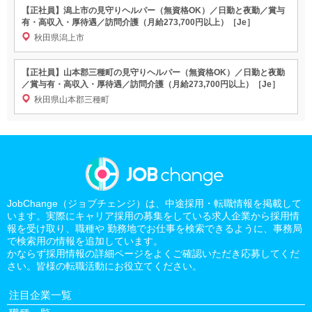
【正社員】潟上市の見守りヘルパー（無資格OK）／日勤と夜勤／賞与
有・高収入・厚待遇／訪問介護（月給273,700円以上）［Je］
秋田県潟上市
【正社員】山本郡三種町の見守りヘルパー（無資格OK）／日勤と夜勤
／賞与有・高収入・厚待遇／訪問介護（月給273,700円以上）［Je］
秋田県山本郡三種町
JobChange（ジョブチェンジ）は、中途採用・転職情報を掲載して
います。実際にキャリア採用の募集をしている求人企業から採用情
報を受け取り、職種や 勤務地でお仕事を検索できるように、事務局
で検索用の情報を追加しています。
かならず採用情報の詳細ページをよくご確認いただき応募してくだ
さい。皆様の転職活動にお役立てください。
注目企業一覧