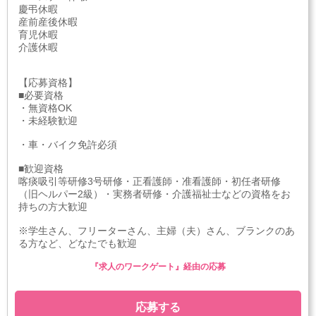
慶弔休暇
産前産後休暇
育児休暇
介護休暇
【応募資格】
■必要資格
・無資格OK
・未経験歓迎
・車・バイク免許必須
■歓迎資格
喀痰吸引等研修3号研修・正看護師・准看護師・初任者研修
（旧ヘルパー2級）・実務者研修・介護福祉士などの資格をお
持ちの方大歓迎
※学生さん、フリーターさん、主婦（夫）さん、ブランクのあ
る方など、どなたでも歓迎
『求人のワークゲート』経由の応募
応募する