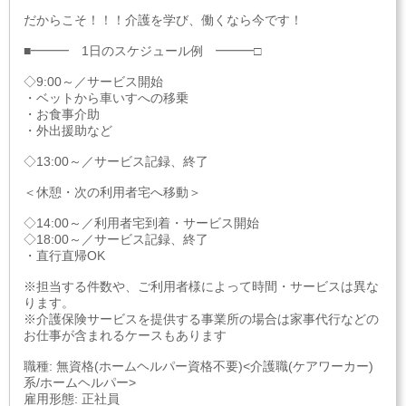
だからこそ！！！介護を学び、働くなら今です！
■━━━ 1日のスケジュール例 ━━━□
◇9:00～／サービス開始
・ベットから車いすへの移乗
・お食事介助
・外出援助など
◇13:00～／サービス記録、終了
＜休憩・次の利用者宅へ移動＞
◇14:00～／利用者宅到着・サービス開始
◇18:00～／サービス記録、終了
・直行直帰OK
※担当する件数や、ご利用者様によって時間・サービスは異な
ります。
※介護保険サービスを提供する事業所の場合は家事代行などの
お仕事が含まれるケースもあります
職種: 無資格(ホームヘルパー資格不要)<介護職(ケアワーカー)
系/ホームヘルパー>
雇用形態: 正社員