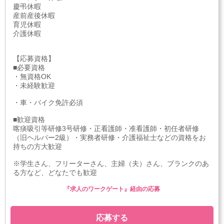
慶弔休暇
産前産後休暇
育児休暇
介護休暇
【応募資格】
■必要資格
・無資格OK
・未経験歓迎
・車・バイク免許必須
■歓迎資格
喀痰吸引等研修3号研修・正看護師・准看護師・初任者研修
（旧ヘルパー2級）・実務者研修・介護福祉士などの資格をお
持ちの方大歓迎
※学生さん、フリーターさん、主婦（夫）さん、ブランクのあ
る方など、どなたでも歓迎
『求人のワークゲート』経由の応募
応募する