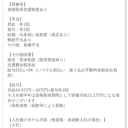
【研修等】
資格取得支援制度あり
【手当】
昇給：年1回
賞与：年2回
結婚・出産祝い金制度（規定あり）
勤続手当あり
その他、各種手当
【その他待遇】
産休・育休制度（取得実績有り）
交通費全額支給
給与日払いOK（いつでも前払い、振り込み手数料全額会社負
担）
【給与】
月給24.9万円～30万円+賞与年2回
※入社後半年は資格取得期間として研修月給21.1万円になる場
合がございます。
（保有資格・経験等により変動）
【入社後のモデル月収（無資格・未経験入社の場合）】
［入社］