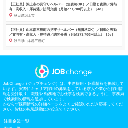
【正社員】潟上市の見守りヘルパー（無資格OK）／日勤と夜勤／賞与
有・高収入・厚待遇／訪問介護（月給273,700円以上）［Je］
秋田県潟上市
【正社員】山本郡三種町の見守りヘルパー（無資格OK）／日勤と夜勤
／賞与有・高収入・厚待遇／訪問介護（月給273,700円以上）［Je］
秋田県山本郡三種町
JobChange（ジョブチェンジ）は、中途採用・転職情報を掲載して
います。実際にキャリア採用の募集をしている求人企業から採用情
報を受け取り、職種や 勤務地でお仕事を検索できるように、事務局
で検索用の情報を追加しています。
かならず採用情報の詳細ページをよくご確認いただき応募してくだ
さい。皆様の転職活動にお役立てください。
注目企業一覧