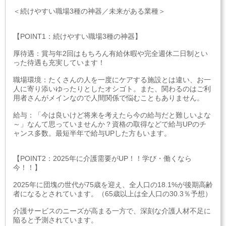
＜続けやすい職場3種の神器／未来がある業種＞
【POINT1：続けやすい職場3種の神器】
厚待遇：賞与年2回はもちろん有給休暇や完全週休二日制とい
った待遇も充実しています！
職場環境：たくさんの人を一度にケアする施設とは違い、お一
人に寄り添いゆったりとしたオシゴト。また、関わるのはご利
用者さんがメインなので人間関係で悩むこともありません。
給与：「今は良いけど将来を考えたら今の給与だと難しいよな
～」なんて思っていませんか？資格の取得などで給与UPのチ
ャンス多数。最短半年で給与UPした方もいます。
【POINT2：2025年に介護需要がUP！！学び・働くなら
今！！】
2025年に団塊の世代が75歳を迎え、全人口の18.1%が後期高齢
者になるとされています。（65歳以上は全人口の30.3％予想）
介護サービスのニーズが高まる一方で、深刻な介護人材不足に
陥ると予測されています。