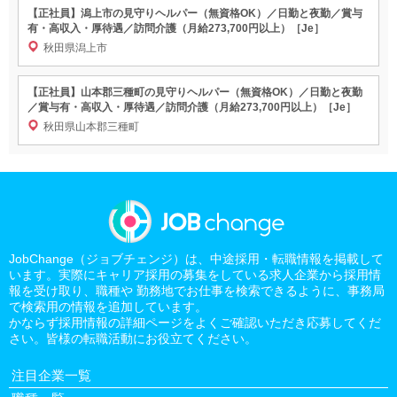
【正社員】潟上市の見守りヘルパー（無資格OK）／日勤と夜勤／賞与
有・高収入・厚待遇／訪問介護（月給273,700円以上）［Je］
秋田県潟上市
【正社員】山本郡三種町の見守りヘルパー（無資格OK）／日勤と夜勤
／賞与有・高収入・厚待遇／訪問介護（月給273,700円以上）［Je］
秋田県山本郡三種町
JobChange（ジョブチェンジ）は、中途採用・転職情報を掲載して
います。実際にキャリア採用の募集をしている求人企業から採用情
報を受け取り、職種や 勤務地でお仕事を検索できるように、事務局
で検索用の情報を追加しています。
かならず採用情報の詳細ページをよくご確認いただき応募してくだ
さい。皆様の転職活動にお役立てください。
注目企業一覧