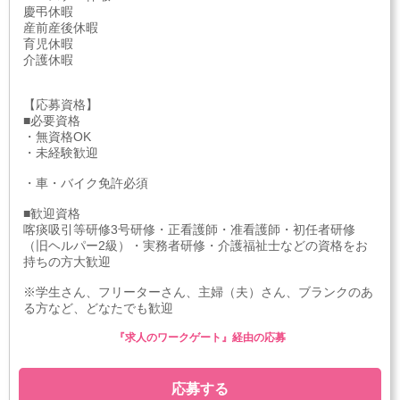
慶弔休暇
産前産後休暇
育児休暇
介護休暇
【応募資格】
■必要資格
・無資格OK
・未経験歓迎
・車・バイク免許必須
■歓迎資格
喀痰吸引等研修3号研修・正看護師・准看護師・初任者研修
（旧ヘルパー2級）・実務者研修・介護福祉士などの資格をお
持ちの方大歓迎
※学生さん、フリーターさん、主婦（夫）さん、ブランクのあ
る方など、どなたでも歓迎
『求人のワークゲート』経由の応募
応募する