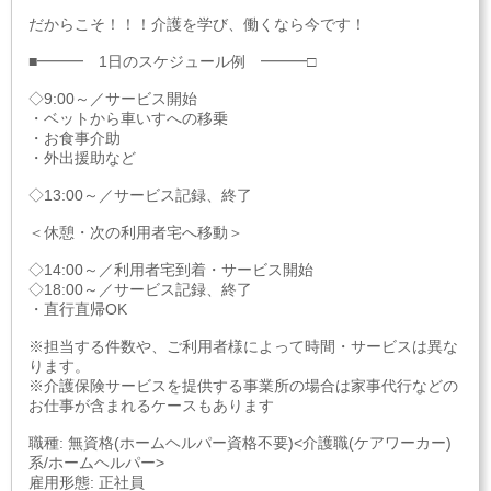
だからこそ！！！介護を学び、働くなら今です！
■━━━ 1日のスケジュール例 ━━━□
◇9:00～／サービス開始
・ベットから車いすへの移乗
・お食事介助
・外出援助など
◇13:00～／サービス記録、終了
＜休憩・次の利用者宅へ移動＞
◇14:00～／利用者宅到着・サービス開始
◇18:00～／サービス記録、終了
・直行直帰OK
※担当する件数や、ご利用者様によって時間・サービスは異な
ります。
※介護保険サービスを提供する事業所の場合は家事代行などの
お仕事が含まれるケースもあります
職種: 無資格(ホームヘルパー資格不要)<介護職(ケアワーカー)
系/ホームヘルパー>
雇用形態: 正社員