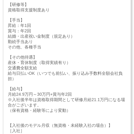
【研修等】
資格取得支援制度あり
【手当】
昇給：年1回
賞与：年2回
結婚・出産祝い金制度（規定あり）
勤続手当あり
その他、各種手当
【その他待遇】
産休・育休制度（取得実績有り）
交通費全額支給
給与日払いOK（いつでも前払い、振り込み手数料全額会社負
担）
【給与】
月給24.9万円～30万円+賞与年2回
※入社後半年は資格取得期間として研修月給21.1万円になる場
合がございます。
（保有資格・経験等により変動）
【入社後のモデル月収（無資格・未経験入社の場合）】
［入社］