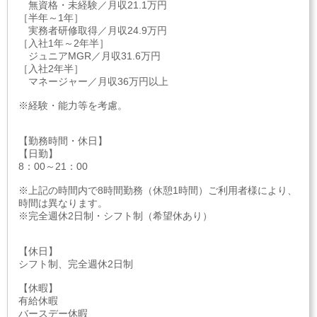
無資格・未経験／月収21.1万円
［半年～1年］
実務者研修取得／月収24.9万円
［入社1年～2年半］
ジュニアMGR／月収31.6万円
［入社2年半］
マネージャー／月収36万円以上
※経験・能力等を考慮。
【勤務時間・休日】
【日勤】
8：00～21：00
※上記の時間内で8時間勤務（休憩1時間）ご利用者様により、
時間は異なります。
※完全週休2日制・シフト制（希望休あり）
【休日】
シフト制、完全週休2日制
【休暇】
有給休暇
バースデー休暇