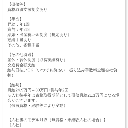
【研修等】
資格取得支援制度あり
【手当】
昇給：年1回
賞与：年2回
結婚・出産祝い金制度（規定あり）
勤続手当あり
その他、各種手当
【その他待遇】
産休・育休制度（取得実績有り）
交通費全額支給
給与日払いOK（いつでも前払い、振り込み手数料全額会社負
担）
【給与】
月給24.9万円～30万円+賞与年2回
※入社後半年は資格取得期間として研修月給21.1万円になる場
合がございます。
（保有資格・経験等により変動）
【入社後のモデル月収（無資格・未経験入社の場合）】
［入社］