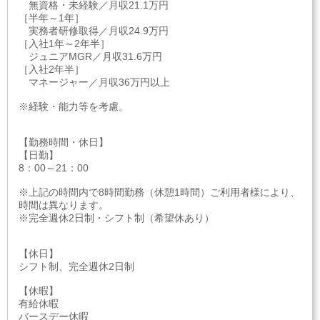
無資格・未経験／月収21.1万円
［半年～1年］
実務者研修取得／月収24.9万円
［入社1年～2年半］
ジュニアMGR／月収31.6万円
［入社2年半］
マネージャー／月収36万円以上
※経験・能力等を考慮。
【勤務時間・休日】
【日勤】
8：00～21：00
※上記の時間内で8時間勤務（休憩1時間）ご利用者様により、
時間は異なります。
※完全週休2日制・シフト制（希望休あり）
【休日】
シフト制、完全週休2日制
【休暇】
有給休暇
バースデー休暇