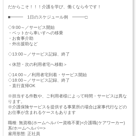
だからこそ！！！介護を学び、働くなら今です！
■━━━ 1日のスケジュール例 ━━━□
◇9:00～／サービス開始
・ベットから車いすへの移乗
・お食事介助
・外出援助など
◇13:00～／サービス記録、終了
＜休憩・次の利用者宅へ移動＞
◇14:00～／利用者宅到着・サービス開始
◇18:00～／サービス記録、終了
・直行直帰OK
※担当する件数や、ご利用者様によって時間・サービスは異な
ります。
※介護保険サービスを提供する事業所の場合は家事代行などの
お仕事が含まれるケースもあります
職種: 無資格(ホームヘルパー資格不要)<介護職(ケアワーカー)
系/ホームヘルパー>
雇用形態: 正社員