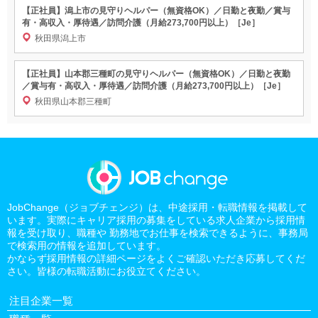
【正社員】潟上市の見守りヘルパー（無資格OK）／日勤と夜勤／賞与
有・高収入・厚待遇／訪問介護（月給273,700円以上）［Je］
秋田県潟上市
【正社員】山本郡三種町の見守りヘルパー（無資格OK）／日勤と夜勤
／賞与有・高収入・厚待遇／訪問介護（月給273,700円以上）［Je］
秋田県山本郡三種町
JobChange（ジョブチェンジ）は、中途採用・転職情報を掲載して
います。実際にキャリア採用の募集をしている求人企業から採用情
報を受け取り、職種や 勤務地でお仕事を検索できるように、事務局
で検索用の情報を追加しています。
かならず採用情報の詳細ページをよくご確認いただき応募してくだ
さい。皆様の転職活動にお役立てください。
注目企業一覧