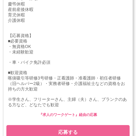
慶弔休暇
産前産後休暇
育児休暇
介護休暇
【応募資格】
■必要資格
・無資格OK
・未経験歓迎
・車・バイク免許必須
■歓迎資格
喀痰吸引等研修3号研修・正看護師・准看護師・初任者研修
（旧ヘルパー2級）・実務者研修・介護福祉士などの資格をお
持ちの方大歓迎
※学生さん、フリーターさん、主婦（夫）さん、ブランクのあ
る方など、どなたでも歓迎
『求人のワークゲート』経由の応募
応募する