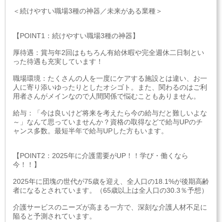
＜続けやすい職場3種の神器／未来がある業種＞
【POINT1：続けやすい職場3種の神器】
厚待遇：賞与年2回はもちろん有給休暇や完全週休二日制とい
った待遇も充実しています！
職場環境：たくさんの人を一度にケアする施設とは違い、お一
人に寄り添いゆったりとしたオシゴト。また、関わるのはご利
用者さんがメインなので人間関係で悩むこともありません。
給与：「今は良いけど将来を考えたら今の給与だと難しいよな
～」なんて思っていませんか？資格の取得などで給与UPのチ
ャンス多数。最短半年で給与UPした方もいます。
【POINT2：2025年に介護需要がUP！！学び・働くなら
今！！】
2025年に団塊の世代が75歳を迎え、全人口の18.1%が後期高齢
者になるとされています。（65歳以上は全人口の30.3％予想）
介護サービスのニーズが高まる一方で、深刻な介護人材不足に
陥ると予測されています。