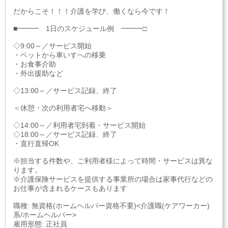
だからこそ！！！介護を学び、働くなら今です！
■━━━ 1日のスケジュール例 ━━━□
◇9:00～／サービス開始
・ベットから車いすへの移乗
・お食事介助
・外出援助など
◇13:00～／サービス記録、終了
＜休憩・次の利用者宅へ移動＞
◇14:00～／利用者宅到着・サービス開始
◇18:00～／サービス記録、終了
・直行直帰OK
※担当する件数や、ご利用者様によって時間・サービスは異な
ります。
※介護保険サービスを提供する事業所の場合は家事代行などの
お仕事が含まれるケースもあります
職種: 無資格(ホームヘルパー資格不要)<介護職(ケアワーカー)
系/ホームヘルパー>
雇用形態: 正社員