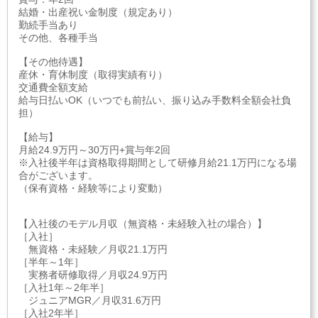
結婚・出産祝い金制度（規定あり）
勤続手当あり
その他、各種手当
【その他待遇】
産休・育休制度（取得実績有り）
交通費全額支給
給与日払いOK（いつでも前払い、振り込み手数料全額会社負
担）
【給与】
月給24.9万円～30万円+賞与年2回
※入社後半年は資格取得期間として研修月給21.1万円になる場
合がございます。
（保有資格・経験等により変動）
【入社後のモデル月収（無資格・未経験入社の場合）】
［入社］
無資格・未経験／月収21.1万円
［半年～1年］
実務者研修取得／月収24.9万円
［入社1年～2年半］
ジュニアMGR／月収31.6万円
［入社2年半］