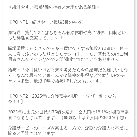
＜続けやすい職場3種の神器／未来がある業種＞
【POINT1：続けやすい職場3種の神器】
厚待遇：賞与年2回はもちろん有給休暇や完全週休二日制とい
った待遇も充実しています！
職場環境：たくさんの人を一度にケアする施設とは違い、お一
人に寄り添いゆったりとしたオシゴト。また、関わるのはご利
用者さんがメインなので人間関係で悩むこともありません。
給与：「今は良いけど将来を考えたら今の給与だと難しいよな
～」なんて思っていませんか？資格の取得などで給与UPのチ
ャンス多数。最短半年で給与UPした方もいます。
【POINT2：2025年に介護需要がUP！！学び・働くなら
今！！】
2025年に団塊の世代が75歳を迎え、全人口の18.1%が後期高齢
者になるとされています。（65歳以上は全人口の30.3％予想）
介護サービスのニーズが高まる一方で、深刻な介護人材不足に
陥ると予測されています。