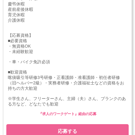
慶弔休暇
産前産後休暇
育児休暇
介護休暇
【応募資格】
■必要資格
・無資格OK
・未経験歓迎
・車・バイク免許必須
■歓迎資格
喀痰吸引等研修3号研修・正看護師・准看護師・初任者研修
（旧ヘルパー2級）・実務者研修・介護福祉士などの資格をお
持ちの方大歓迎
※学生さん、フリーターさん、主婦（夫）さん、ブランクのあ
る方など、どなたでも歓迎
『求人のワークゲート』経由の応募
応募する