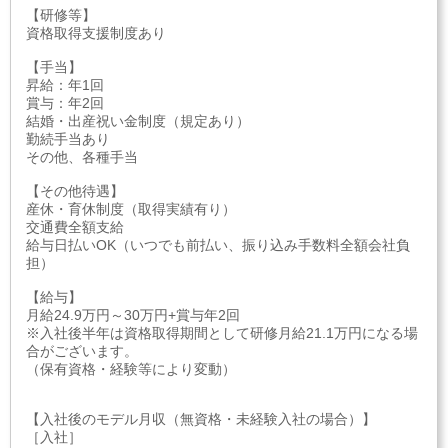
【研修等】
資格取得支援制度あり
【手当】
昇給：年1回
賞与：年2回
結婚・出産祝い金制度（規定あり）
勤続手当あり
その他、各種手当
【その他待遇】
産休・育休制度（取得実績有り）
交通費全額支給
給与日払いOK（いつでも前払い、振り込み手数料全額会社負
担）
【給与】
月給24.9万円～30万円+賞与年2回
※入社後半年は資格取得期間として研修月給21.1万円になる場
合がございます。
（保有資格・経験等により変動）
【入社後のモデル月収（無資格・未経験入社の場合）】
［入社］