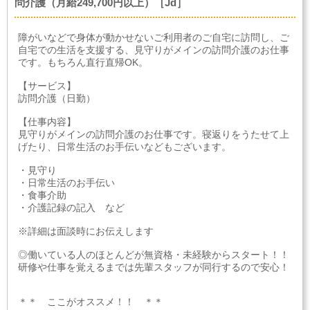
問介護（月給249,700円以上）［Jd］
障がいなどで身体が動かせないご利用者のご自宅に訪問し、ご
自宅での生活を支援する、見守りがメインの訪問介護のお仕事
です。もちろん直行直帰OK。
【サービス】
訪問介護（日勤）
【仕事内容】
見守りがメインの訪問介護のお仕事です。寝返りをうたせて上
げたり、日常生活のお手伝いなどもございます。
・見守り
・日常生活のお手伝い
・食事介助
・介護記録の記入 など
※詳細は面談時にお伝えします
◎働いている人のほとんどが無資格・未経験からスタート！！
研修や仕事を覚えるまでは先輩スタッフが同行するので安心！
＊＊ ここがオススメ！！ ＊＊