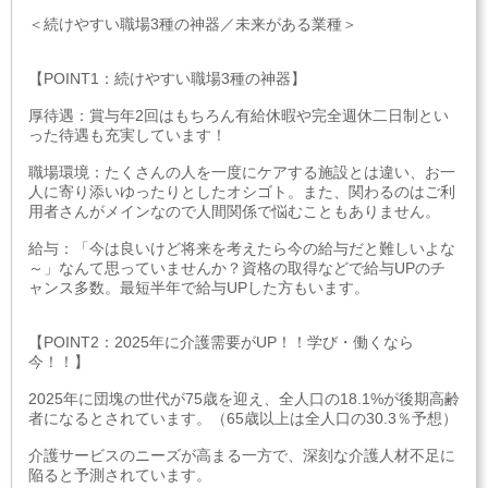
＜続けやすい職場3種の神器／未来がある業種＞
【POINT1：続けやすい職場3種の神器】
厚待遇：賞与年2回はもちろん有給休暇や完全週休二日制とい
った待遇も充実しています！
職場環境：たくさんの人を一度にケアする施設とは違い、お一
人に寄り添いゆったりとしたオシゴト。また、関わるのはご利
用者さんがメインなので人間関係で悩むこともありません。
給与：「今は良いけど将来を考えたら今の給与だと難しいよな
～」なんて思っていませんか？資格の取得などで給与UPのチ
ャンス多数。最短半年で給与UPした方もいます。
【POINT2：2025年に介護需要がUP！！学び・働くなら
今！！】
2025年に団塊の世代が75歳を迎え、全人口の18.1%が後期高齢
者になるとされています。（65歳以上は全人口の30.3％予想）
介護サービスのニーズが高まる一方で、深刻な介護人材不足に
陥ると予測されています。