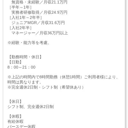
無資格・未経験／月収21.1万円
［半年～1年］
実務者研修取得／月収24.9万円
［入社1年～2年半］
ジュニアMGR／月収31.6万円
［入社2年半］
マネージャー／月収36万円以上
※経験・能力等を考慮。
【勤務時間・休日】
【日勤】
8：00～21：00
※上記の時間内で8時間勤務（休憩1時間）ご利用者様により、
時間は異なります。
※完全週休2日制・シフト制（希望休あり）
【休日】
シフト制、完全週休2日制
【休暇】
有給休暇
バースデー休暇