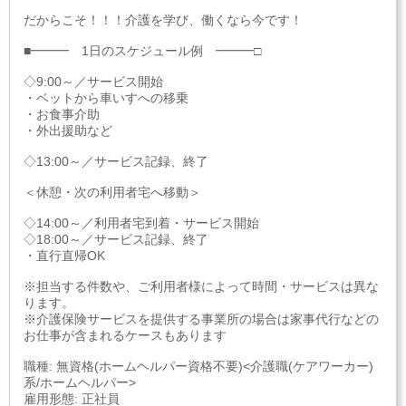
だからこそ！！！介護を学び、働くなら今です！
■━━━ 1日のスケジュール例 ━━━□
◇9:00～／サービス開始
・ベットから車いすへの移乗
・お食事介助
・外出援助など
◇13:00～／サービス記録、終了
＜休憩・次の利用者宅へ移動＞
◇14:00～／利用者宅到着・サービス開始
◇18:00～／サービス記録、終了
・直行直帰OK
※担当する件数や、ご利用者様によって時間・サービスは異な
ります。
※介護保険サービスを提供する事業所の場合は家事代行などの
お仕事が含まれるケースもあります
職種: 無資格(ホームヘルパー資格不要)<介護職(ケアワーカー)
系/ホームヘルパー>
雇用形態: 正社員