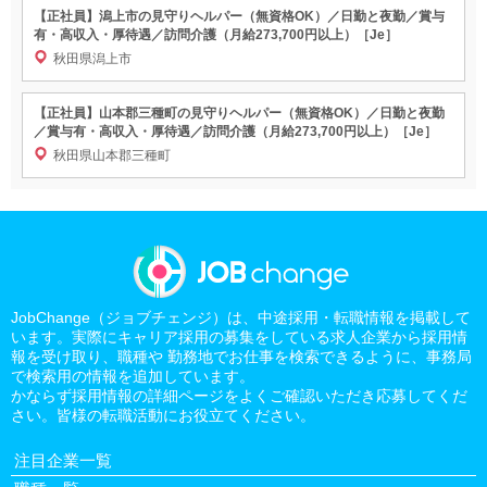
【正社員】潟上市の見守りヘルパー（無資格OK）／日勤と夜勤／賞与
有・高収入・厚待遇／訪問介護（月給273,700円以上）［Je］
秋田県潟上市
【正社員】山本郡三種町の見守りヘルパー（無資格OK）／日勤と夜勤
／賞与有・高収入・厚待遇／訪問介護（月給273,700円以上）［Je］
秋田県山本郡三種町
JobChange（ジョブチェンジ）は、中途採用・転職情報を掲載して
います。実際にキャリア採用の募集をしている求人企業から採用情
報を受け取り、職種や 勤務地でお仕事を検索できるように、事務局
で検索用の情報を追加しています。
かならず採用情報の詳細ページをよくご確認いただき応募してくだ
さい。皆様の転職活動にお役立てください。
注目企業一覧