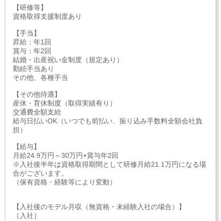
【研修等】
資格取得支援制度あり
【手当】
昇給：年1回
賞与：年2回
結婚・出産祝い金制度（規定あり）
勤続手当あり
その他、各種手当
【その他待遇】
産休・育休制度（取得実績有り）
交通費全額支給
給与日払いOK（いつでも前払い、振り込み手数料全額会社負
担）
【給与】
月給24.9万円～30万円+賞与年2回
※入社後半年は資格取得期間として研修月給21.1万円になる場
合がございます。
（保有資格・経験等により変動）
【入社後のモデル月収（無資格・未経験入社の場合）】
［入社］