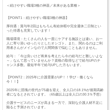
＜続けやすい職場3種の神器／未来がある業種＞
【POINT1：続けやすい職場3種の神器】
厚待遇：賞与年2回はもちろん有給休暇や完全週休二日制とい
った待遇も充実しています！
職場環境：たくさんの人を一度にケアする施設とは違い、お一
人に寄り添いゆったりとしたオシゴト。また、関わるのはご利
用者さんがメインなので人間関係で悩むこともありません。
給与：「今は良いけど将来を考えたら今の給与だと難しいよな
～」なんて思っていませんか？資格の取得などで給与UPのチ
ャンス多数。最短半年で給与UPした方もいます。
【POINT2：2025年に介護需要がUP！！学び・働くなら
今！！】
2025年に団塊の世代が75歳を迎え、全人口の18.1%が後期高齢
者になるとされています。（65歳以上は全人口の30.3％予想）
介護サービスのニーズが高まる一方で、深刻な介護人材不足に
陥ると予測されています。