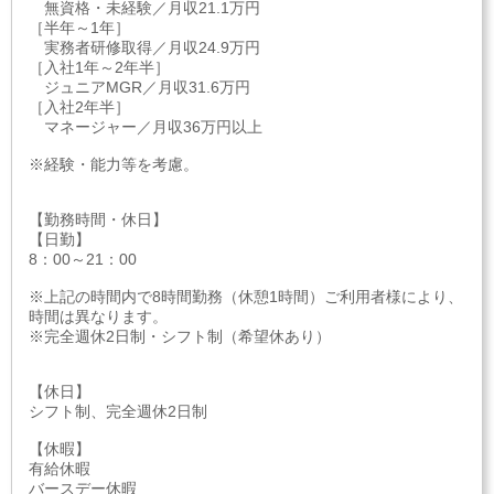
無資格・未経験／月収21.1万円
［半年～1年］
実務者研修取得／月収24.9万円
［入社1年～2年半］
ジュニアMGR／月収31.6万円
［入社2年半］
マネージャー／月収36万円以上
※経験・能力等を考慮。
【勤務時間・休日】
【日勤】
8：00～21：00
※上記の時間内で8時間勤務（休憩1時間）ご利用者様により、
時間は異なります。
※完全週休2日制・シフト制（希望休あり）
【休日】
シフト制、完全週休2日制
【休暇】
有給休暇
バースデー休暇