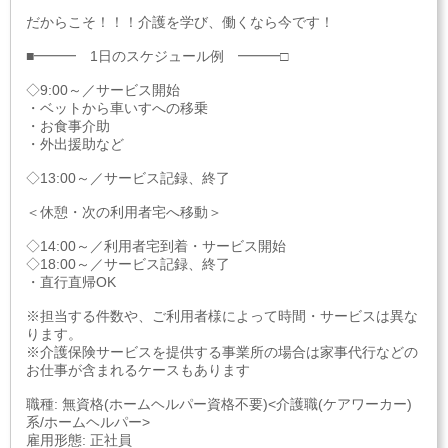
だからこそ！！！介護を学び、働くなら今です！
■━━━ 1日のスケジュール例 ━━━□
◇9:00～／サービス開始
・ベットから車いすへの移乗
・お食事介助
・外出援助など
◇13:00～／サービス記録、終了
＜休憩・次の利用者宅へ移動＞
◇14:00～／利用者宅到着・サービス開始
◇18:00～／サービス記録、終了
・直行直帰OK
※担当する件数や、ご利用者様によって時間・サービスは異な
ります。
※介護保険サービスを提供する事業所の場合は家事代行などの
お仕事が含まれるケースもあります
職種: 無資格(ホームヘルパー資格不要)<介護職(ケアワーカー)
系/ホームヘルパー>
雇用形態: 正社員