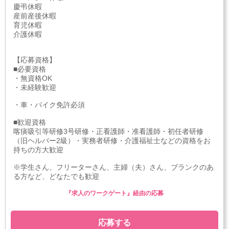
慶弔休暇
産前産後休暇
育児休暇
介護休暇
【応募資格】
■必要資格
・無資格OK
・未経験歓迎
・車・バイク免許必須
■歓迎資格
喀痰吸引等研修3号研修・正看護師・准看護師・初任者研修
（旧ヘルパー2級）・実務者研修・介護福祉士などの資格をお
持ちの方大歓迎
※学生さん、フリーターさん、主婦（夫）さん、ブランクのあ
る方など、どなたでも歓迎
『求人のワークゲート』経由の応募
応募する