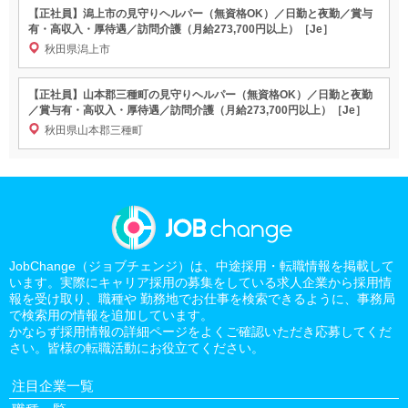
【正社員】潟上市の見守りヘルパー（無資格OK）／日勤と夜勤／賞与
有・高収入・厚待遇／訪問介護（月給273,700円以上）［Je］
秋田県潟上市
【正社員】山本郡三種町の見守りヘルパー（無資格OK）／日勤と夜勤
／賞与有・高収入・厚待遇／訪問介護（月給273,700円以上）［Je］
秋田県山本郡三種町
JobChange（ジョブチェンジ）は、中途採用・転職情報を掲載して
います。実際にキャリア採用の募集をしている求人企業から採用情
報を受け取り、職種や 勤務地でお仕事を検索できるように、事務局
で検索用の情報を追加しています。
かならず採用情報の詳細ページをよくご確認いただき応募してくだ
さい。皆様の転職活動にお役立てください。
注目企業一覧