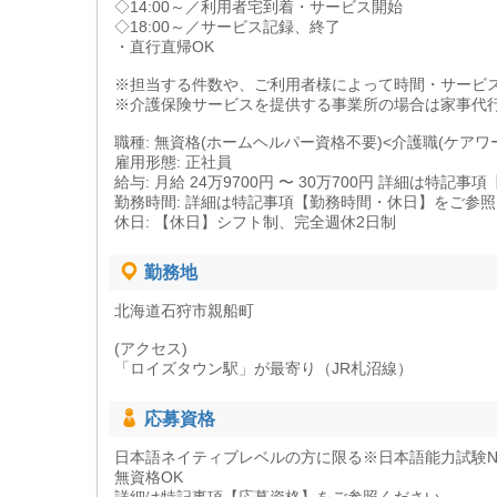
◇14:00～／利用者宅到着・サービス開始
◇18:00～／サービス記録、終了
・直行直帰OK
※担当する件数や、ご利用者様によって時間・サービ
※介護保険サービスを提供する事業所の場合は家事代
職種: 無資格(ホームヘルパー資格不要)<介護職(ケアワ
雇用形態: 正社員
給与: 月給 24万9700円 〜 30万700円 詳細は特
勤務時間: 詳細は特記事項【勤務時間・休日】をご参
休日: 【休日】シフト制、完全週休2日制
勤務地
北海道石狩市親船町
(アクセス)
「ロイズタウン駅」が最寄り（JR札沼線）
応募資格
日本語ネイティブレベルの方に限る※日本語能力試験N
無資格OK