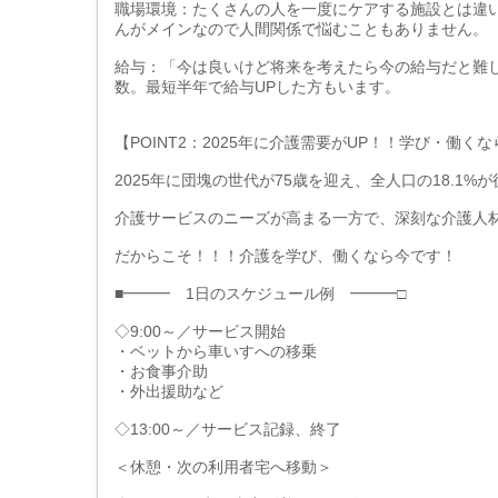
職場環境：たくさんの人を一度にケアする施設とは違
んがメインなので人間関係で悩むこともありません。
給与：「今は良いけど将来を考えたら今の給与だと難
数。最短半年で給与UPした方もいます。
【POINT2：2025年に介護需要がUP！！学び・働く
2025年に団塊の世代が75歳を迎え、全人口の18.1
介護サービスのニーズが高まる一方で、深刻な介護人
だからこそ！！！介護を学び、働くなら今です！
■━━━ 1日のスケジュール例 ━━━□
◇9:00～／サービス開始
・ベットから車いすへの移乗
・お食事介助
・外出援助など
◇13:00～／サービス記録、終了
＜休憩・次の利用者宅へ移動＞