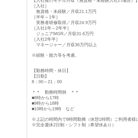
【入社後のモデル月収（無資格・未経験入社の場合）
［入社］
無資格・未経験／月収21.1万円
［半年～1年］
実務者研修取得／月収24.9万円
［入社1年～2年半］
ジュニアMGR／月収31.6万円
［入社2年半］
マネージャー／月収36万円以上
※経験・能力等を考慮。
【勤務時間・休日】
【日勤】
8：00～21：00
＊＊ 勤務時間例 ＊＊
■8時から17時
■9時から18時
■10時から19時 など
※上記の時間内で8時間勤務（休憩1時間）ご利用者様
※完全週休2日制・シフト制（希望休あり）