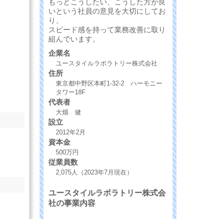
もっとこうしたい、こうした方が良
いという社員の意見を大切にしてお
り、
スピード感を持って業務改善に取り
組んでいます。
企業名
ユースタイルラボラトリー株式会社
住所
東京都中野区本町1-32-2 ハーモニー
タワー18F
代表者
大畑 健
設立
2012年2月
資本金
500万円
従業員数
2,075人（2023年7月現在）
ユースタイルラボラトリー株式会
社の事業内容