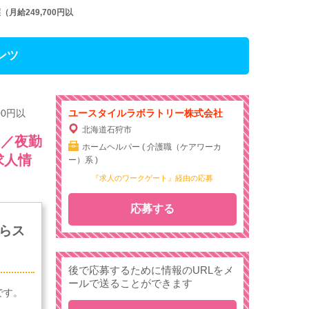
給249,700円以
ンツ
0円以
ユースタイルラボラトリー株式会社
北海道石狩市
）／夜勤
ホームヘルパー ( 介護職（ケアワーカ
求人情
ー）系 )
『求人のワークゲート』経由の応募
応募する
らス
後で応募するために情報のURLをメ
ールで送ることができます
です。