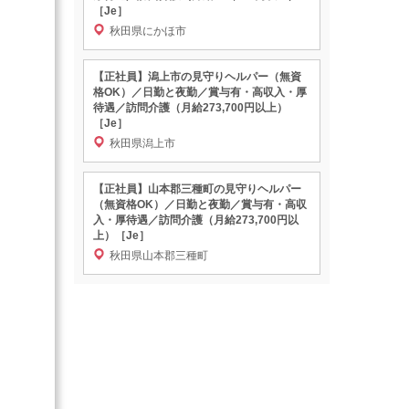
［Je］
秋田県にかほ市
【正社員】潟上市の見守りヘルパー（無資
格OK）／日勤と夜勤／賞与有・高収入・厚
待遇／訪問介護（月給273,700円以上）
［Je］
秋田県潟上市
【正社員】山本郡三種町の見守りヘルパー
（無資格OK）／日勤と夜勤／賞与有・高収
入・厚待遇／訪問介護（月給273,700円以
上）［Je］
秋田県山本郡三種町