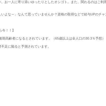
い、お一人に寄り添いゆったりとしたオシゴト。また、関わるのはご利
しいよな～」なんて思っていませんか？資格の取得などで給与UPのチャ
なら今！！】
%が後期高齢者になるとされています。（65歳以上は全人口の30.3％予想）
材不足に陥ると予測されています。