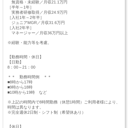
無資格・未経験／月収21.1万円
［半年～1年］
実務者研修取得／月収24.9万円
［入社1年～2年半］
ジュニアMGR／月収31.6万円
［入社2年半］
マネージャー／月収36万円以上
※経験・能力等を考慮。
【勤務時間・休日】
【日勤】
8：00～21：00
＊＊ 勤務時間例 ＊＊
■8時から17時
■9時から18時
■10時から19時 など
※上記の時間内で8時間勤務（休憩1時間）ご利用者様により、
時間は異なります。
※完全週休2日制・シフト制（希望休あり）
【休日】