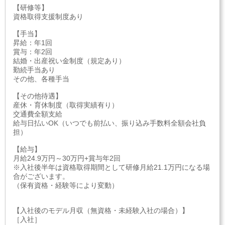
【研修等】
資格取得支援制度あり
【手当】
昇給：年1回
賞与：年2回
結婚・出産祝い金制度（規定あり）
勤続手当あり
その他、各種手当
【その他待遇】
産休・育休制度（取得実績有り）
交通費全額支給
給与日払いOK（いつでも前払い、振り込み手数料全額会社負
担）
【給与】
月給24.9万円～30万円+賞与年2回
※入社後半年は資格取得期間として研修月給21.1万円になる場
合がございます。
（保有資格・経験等により変動）
【入社後のモデル月収（無資格・未経験入社の場合）】
［入社］