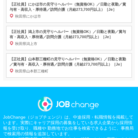
【正社員】にかほ市の見守りヘルパー（無資格OK）／日勤と夜勤／賞
与有・高収入・厚待遇／訪問介護（月給273,700円以上）［Je］
秋田県にかほ市
【正社員】潟上市の見守りヘルパー（無資格OK）／日勤と夜勤／賞与
有・高収入・厚待遇／訪問介護（月給273,700円以上）［Je］
秋田県潟上市
【正社員】山本郡三種町の見守りヘルパー（無資格OK）／日勤と夜勤
／賞与有・高収入・厚待遇／訪問介護（月給273,700円以上）［Je］
秋田県山本郡三種町
JobChange（ジョブチェンジ）は、中途採用・転職情報を掲載して
います。実際にキャリア採用の募集をしている求人企業から採用情
報を受け取り、職種や 勤務地でお仕事を検索できるように、事務局
で検索用の情報を追加しています。