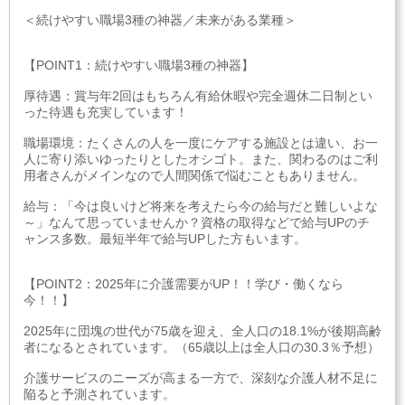
＜続けやすい職場3種の神器／未来がある業種＞
【POINT1：続けやすい職場3種の神器】
厚待遇：賞与年2回はもちろん有給休暇や完全週休二日制とい
った待遇も充実しています！
職場環境：たくさんの人を一度にケアする施設とは違い、お一
人に寄り添いゆったりとしたオシゴト。また、関わるのはご利
用者さんがメインなので人間関係で悩むこともありません。
給与：「今は良いけど将来を考えたら今の給与だと難しいよな
～」なんて思っていませんか？資格の取得などで給与UPのチ
ャンス多数。最短半年で給与UPした方もいます。
【POINT2：2025年に介護需要がUP！！学び・働くなら
今！！】
2025年に団塊の世代が75歳を迎え、全人口の18.1%が後期高齢
者になるとされています。（65歳以上は全人口の30.3％予想）
介護サービスのニーズが高まる一方で、深刻な介護人材不足に
陥ると予測されています。