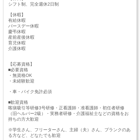
シフト制、完全週休2日制
【休暇】
有給休暇
バースデー休暇
慶弔休暇
産前産後休暇
育児休暇
介護休暇
【応募資格】
■必要資格
・無資格OK
・未経験歓迎
・車・バイク免許必須
■歓迎資格
喀痰吸引等研修3号研修・正看護師・准看護師・初任者研修
（旧ヘルパー2級）・実務者研修・介護福祉士などの資格をお
持ちの方大歓迎
※学生さん、フリーターさん、主婦（夫）さん、ブランクのあ
る方など、どなたでも歓迎