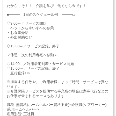
だからこそ！！！介護を学び、働くなら今です！
■━━━ 1日のスケジュール例 ━━━□
◇9:00～／サービス開始
・ベットから車いすへの移乗
・お食事介助
・外出援助など
◇13:00～／サービス記録、終了
＜休憩・次の利用者宅へ移動＞
◇14:00～／利用者宅到着・サービス開始
◇18:00～／サービス記録、終了
・直行直帰OK
※担当する件数や、ご利用者様によって時間・サービスは異な
ります。
※介護保険サービスを提供する事業所の場合は家事代行などの
お仕事が含まれるケースもあります
職種: 無資格(ホームヘルパー資格不要)<介護職(ケアワーカー)
系/ホームヘルパー>
雇用形態: 正社員