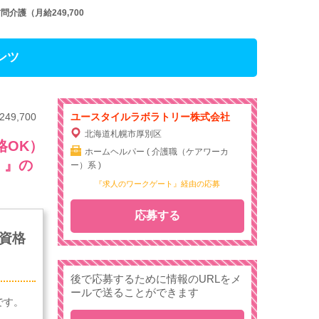
護（月給249,700
ンツ
,700
ユースタイルラボラトリー株式会社
北海道札幌市厚別区
格OK）
ホームヘルパー ( 介護職（ケアワーカ
］』の
ー）系 )
『求人のワークゲート』経由の応募
応募する
資格
後で応募するために情報のURLをメ
ールで送ることができます
です。