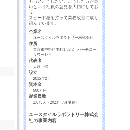
もっとこうしたい、こうした方が良
いという社員の意見を大切にしてお
り、
スピード感を持って業務改善に取り
組んでいます。
企業名
ユースタイルラボラトリー株式会社
住所
東京都中野区本町1-32-2 ハーモニー
タワー18F
代表者
大畑 健
設立
2012年2月
資本金
500万円
従業員数
2,075人（2023年7月現在）
ユースタイルラボラトリー株式会
社の事業内容