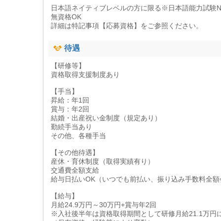
日本語ネイティブレベルの方に限る※日本語能力試験N
無資格OK
詳細は特記事項【応募資格】をご参照ください。
待遇
【研修等】
資格取得支援制度あり
【手当】
昇給：年1回
賞与：年2回
結婚・出産祝い金制度（規定あり）
勤続手当あり
その他、各種手当
【その他待遇】
産休・育休制度（取得実績有り）
交通費全額支給
給与日払いOK（いつでも前払い、振り込み手数料全額
【給与】
月給24.9万円～30万円+賞与年2回
※入社後半年は資格取得期間として研修月給21.1万円