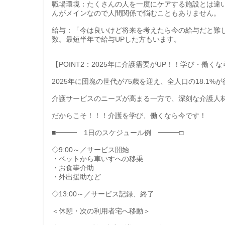
職場環境：たくさんの人を一度にケアする施設とは違
んがメインなので人間関係で悩むこともありません。
給与：「今は良いけど将来を考えたら今の給与だと難
数。最短半年で給与UPした方もいます。
【POINT2：2025年に介護需要がUP！！学び・働く
2025年に団塊の世代が75歳を迎え、全人口の18.1
介護サービスのニーズが高まる一方で、深刻な介護人
だからこそ！！！介護を学び、働くなら今です！
■━━━ 1日のスケジュール例 ━━━□
◇9:00～／サービス開始
・ベットから車いすへの移乗
・お食事介助
・外出援助など
◇13:00～／サービス記録、終了
＜休憩・次の利用者宅へ移動＞