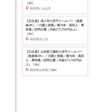
［Je］
秋田県にかほ市
【正社員】潟上市の見守りヘルパー（無資
格OK）／日勤と夜勤／賞与有・高収入・厚
待遇／訪問介護（月給273,700円以上）
［Je］
秋田県潟上市
【正社員】山本郡三種町の見守りヘルパー
（無資格OK）／日勤と夜勤／賞与有・高収
入・厚待遇／訪問介護（月給273,700円以
上）［Je］
秋田県山本郡三種町