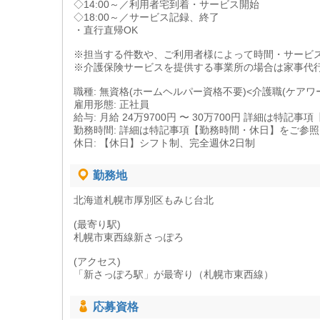
◇14:00～／利用者宅到着・サービス開始
◇18:00～／サービス記録、終了
・直行直帰OK
※担当する件数や、ご利用者様によって時間・サービ
※介護保険サービスを提供する事業所の場合は家事代
職種: 無資格(ホームヘルパー資格不要)<介護職(ケアワ
雇用形態: 正社員
給与: 月給 24万9700円 〜 30万700円 詳細は特
勤務時間: 詳細は特記事項【勤務時間・休日】をご参
休日: 【休日】シフト制、完全週休2日制
勤務地
北海道札幌市厚別区もみじ台北
(最寄り駅)
札幌市東西線新さっぽろ
(アクセス)
「新さっぽろ駅」が最寄り（札幌市東西線）
応募資格