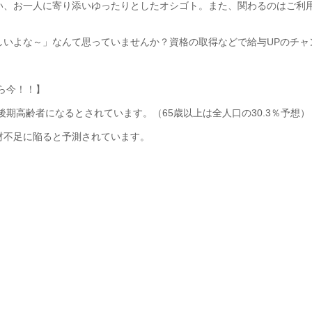
い、お一人に寄り添いゆったりとしたオシゴト。また、関わるのはご利
しいよな～」なんて思っていませんか？資格の取得などで給与UPのチャ
なら今！！】
%が後期高齢者になるとされています。（65歳以上は全人口の30.3％予想）
材不足に陥ると予測されています。