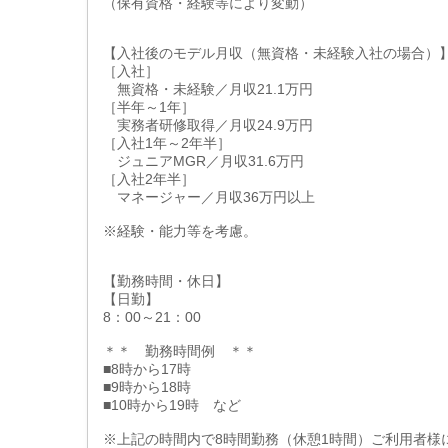
（保有資格・経験等により変動）
【入社後のモデル月収（無資格・未経験入社の場合）
［入社］
無資格・未経験／月収21.1万円
［半年～1年］
実務者研修取得／月収24.9万円
［入社1年～2年半］
ジュニアMGR／月収31.6万円
［入社2年半］
マネージャー／月収36万円以上
※経験・能力等を考慮。
【勤務時間・休日】
【日勤】
8：00～21：00
＊＊ 勤務時間例 ＊＊
■8時から17時
■9時から18時
■10時から19時 など
※上記の時間内で8時間勤務（休憩1時間）ご利用者様