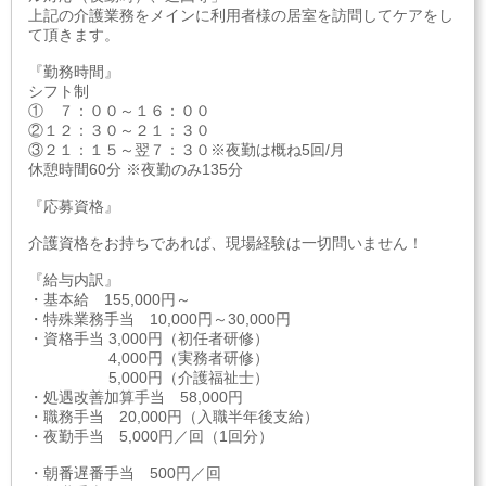
上記の介護業務をメインに利用者様の居室を訪問してケアをし
て頂きます。
『勤務時間』
シフト制
① ７：００～１６：００
②１２：３０～２１：３０
③２１：１５～翌７：３０※夜勤は概ね5回/月
休憩時間60分 ※夜勤のみ135分
『応募資格』
介護資格をお持ちであれば、現場経験は一切問いません！
『給与内訳』
・基本給 155,000円～
・特殊業務手当 10,000円～30,000円
・資格手当 3,000円（初任者研修）
4,000円（実務者研修）
5,000円（介護福祉士）
・処遇改善加算手当 58,000円
・職務手当 20,000円（入職半年後支給）
・夜勤手当 5,000円／回（1回分）
・朝番遅番手当 500円／回