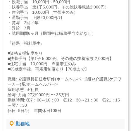
・役職手当 10,000円～50,000円
・扶養手当（第1子5,000円、その他扶養親族2,000円）
・住宅手当 10,000円（世帯主のみ）
・通勤手当 上限20,000円/月
・賞与 2回／年
・昇給 7月
・試用期間6ヶ月（期間中は職務手当支給なし）
『待遇・福利厚生』
■資格支援制度あり
■扶養手当【第1子 5,000円、その他の扶養家族 2,000円】
■住宅手当 10,000円 ※世帯主のみ
■65歳定年後、再雇用制度あり【70歳まで】
職種: 介護職員初任者研修(ホームヘルパー2級)<介護職(ケアワ
ーカー)系/ホームヘルパー>
雇用形態: 正社員
給与: 月給 27万9000円 〜 35万円
勤務時間: ①7：00～16：00 ②12：30～21：30 ③21：15
～翌7：30
休日: 9日/月 年間休日108日
勤務地