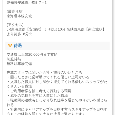
愛知県安城市小堤町7－1
(最寄り駅)
東海道本線安城
(アクセス)
JR東海道線【安城駅】より徒歩10分 名鉄西尾線【南安城駅】
より徒歩18分☆
待遇
交通費は上限20,000円まで支給
制服貸与
無料駐車場完備
先輩スタッフに聞いた会社・施設のいいところ
・困ったときに必ず助けてくれる優しい上司がいる
・入職した職員に対し温かく迎えてくれる優しいスタッフがた
くさんいる職場
・ご利用者様を軸に考えて行動する環境
・感謝の気持ちを常に大事にした職場
・職種間の連携もしっかり取れ仕事を通じてやりがいを感じら
れる
・将来的にキャリアアップを目指す方もスキルアップを目指す
方もこの経験を通して大きな成長に繋がります♪