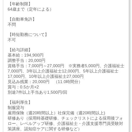
【年齢制限】
64歳まで（定年による）
【自動車免許】
不問
【時短勤務について】
不可
【給与詳細】
基本給：194,900円
調整手当：20,000円
資格手当：7,000円～27,000円 ※実務者5,000円、介護福祉士
7,000円、3年以上介護福祉士12,000円、5年以上介護福祉士
17,000円、10年以上介護福祉士27,000円
見込み残業：20,000円 （11.0時間分）
賞与：0.5か月×2
別途7件以上手当あり1,500円/回
【福利厚生】
制服貸与
雇用保険（週20時間以上）社保完備（週20時間以上)
研修あり（採用時基礎研修、チェックリストによる採用後フォ
ロー、レベルアップ研修、介護福祉士・介護支援専門員受験対
策講座、認知症ケアに関する研修など）