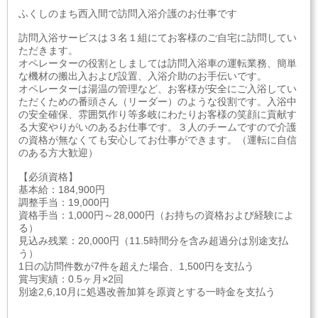
ふくしのまち西入間で訪問入浴介護のお仕事です
訪問入浴サービスは３名１組にてお客様のご自宅に訪問してい
ただきます。
オペレーターの役割としましては訪問入浴車の運転業務、簡単
な機材の搬出入および設置、入浴介助のお手伝いです。
オペレーターは湯温の管理など、お客様が安全にご入浴してい
ただくための番頭さん（リーダー）のような役割です。入浴中
の安全確保、雰囲気作り等多岐にわたりお客様の笑顔に貢献す
る大変やりがいのあるお仕事です。３人のチームですので介護
の資格が無なくても安心してお仕事ができます。（運転に自信
のある方大歓迎）
【必須資格】
基本給：184,900円
調整手当：19,000円
資格手当：1,000円～28,000円（お持ちの資格および経験によ
る）
見込み残業：20,000円（11.5時間分を含み超過分は別途支払
う）
1日の訪問件数が7件を超えた場合、1,500円を支払う
賞与実績：0.5ヶ月×2回
別途2,6,10月に処遇改善加算を原資とする一時金を支払う