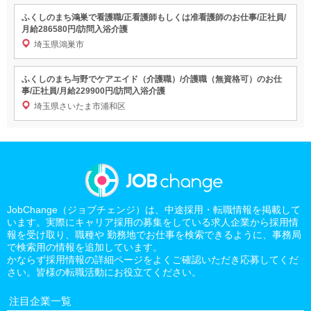
ふくしのまち鴻巣で看護職/正看護師もしくは准看護師のお仕事/正社員/
月給286580円/訪問入浴介護
埼玉県鴻巣市
ふくしのまち与野でケアエイド（介護職）/介護職（無資格可）のお仕
事/正社員/月給229900円/訪問入浴介護
埼玉県さいたま市浦和区
JobChange（ジョブチェンジ）は、中途採用・転職情報を掲載して
います。実際にキャリア採用の募集をしている求人企業から採用情
報を受け取り、職種や 勤務地でお仕事を検索できるように、事務局
で検索用の情報を追加しています。
かならず採用情報の詳細ページをよくご確認いただき応募してくだ
さい。皆様の転職活動にお役立てください。
注目企業一覧