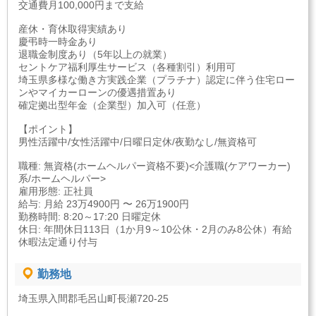
交通費月100,000円まで支給
産休・育休取得実績あり
慶弔時一時金あり
退職金制度あり（5年以上の就業）
セントケア福利厚生サービス（各種割引）利用可
埼玉県多様な働き方実践企業（プラチナ）認定に伴う住宅ロー
ンやマイカーローンの優遇措置あり
確定拠出型年金（企業型）加入可（任意）
【ポイント】
男性活躍中/女性活躍中/日曜日定休/夜勤なし/無資格可
職種: 無資格(ホームヘルパー資格不要)<介護職(ケアワーカー)
系/ホームヘルパー>
雇用形態: 正社員
給与: 月給 23万4900円 〜 26万1900円
勤務時間: 8:20～17:20 日曜定休
休日: 年間休日113日（1か月9～10公休・2月のみ8公休）有給
休暇法定通り付与
勤務地
埼玉県入間郡毛呂山町長瀬720-25