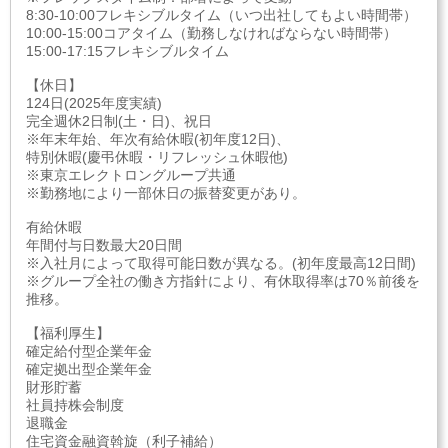
8:30-10:00フレキシブルタイム（いつ出社してもよい時間帯）
10:00-15:00コアタイム（勤務しなければならない時間帯）
15:00-17:15フレキシブルタイム
【休日】
124日(2025年度実績)
完全週休2日制(土・日)、祝日
※年末年始、年次有給休暇(初年度12日)、
特別休暇(慶弔休暇・リフレッシュ休暇他)
※東京エレクトロングループ共通
※勤務地により一部休日の振替変更があり。
有給休暇
年間付与日数最大20日間
※入社月によって取得可能日数が異なる。(初年度最高12日間)
※グループ全社の働き方指針により、有休取得率は70％前後を
推移。
【福利厚生】
確定給付型企業年金
確定拠出型企業年金
財形貯蓄
社員持株会制度
退職金
住宅資金融資斡旋（利子補給）