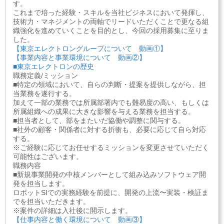
す。
これまで培った経験・スキルを当社ビジネスにおいて発揮し、
技術力・マネジメントの両軸でリードいただくことで更なる組
織強化を進めていくことを目的とし、今回の採用募集に至りま
した。
【東京エレクトロングループについて 動画①】
【事業内容と事業環境について 動画②】
■東京エレクトロンの歴史
職務定義/ミッション
■特定の領域において、自らの判断・提案を提供しながら、担
当業務を遂行する。
加えて一部の業務では所属部署内でも難易度の高い、もしくは
所属組織への成果に大きな影響を与える業務を担当する。
■担当者として、部をまたいだ協働や調整に関与する。
■社外の顧客・関係者に対する折衝も、必要に応じて自ら対応
する。
※ご経験に応じてお任せするミッションを変更させていただく
可能性はございます。
職務内容
■新規事業開発の中核メンバーとして組み込みソフトウェア開
発を担当します。
ロボットSIでの実務経験を前提に、開発の上流〜実装・検証ま
でを担当いただきます。
※案件の詳細は入社後に開示します。
【仕事内容と働く環境について 動画③】