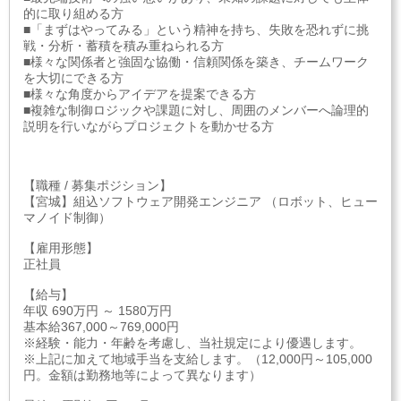
的に取り組める方
■「まずはやってみる」という精神を持ち、失敗を恐れずに挑
戦・分析・蓄積を積み重ねられる方
■様々な関係者と強固な協働・信頼関係を築き、チームワーク
を大切にできる方
■様々な角度からアイデアを提案できる方
■複雑な制御ロジックや課題に対し、周囲のメンバーへ論理的
説明を行いながらプロジェクトを動かせる方
【職種 / 募集ポジション】
【宮城】組込ソフトウェア開発エンジニア （ロボット、ヒュー
マノイド制御）
【雇用形態】
正社員
【給与】
年収 690万円 ～ 1580万円
基本給367,000～769,000円
※経験・能力・年齢を考慮し、当社規定により優遇します。
※上記に加えて地域手当を支給します。（12,000円～105,000
円。金額は勤務地等によって異なります）