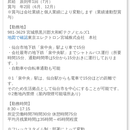
昇給 原則年1回（7月）
賞与 年2回（6月、12月）
※賞与は会社業績と個人業績により変動します（業績連動型賞
与）
【勤務地】
981-3629 宮城県黒川郡大和町テクノヒルズ1
地図で確認
東京エレクトロン宮城株式会社 本社
・仙台市地下鉄「泉中央」駅より車で15分
・会社最寄の地下鉄「泉中央駅」までシャトルバス運行（所要
時間15分、通勤時間帯は5分から15分おきに運行しておりま
す。）
・自動車や自転車通勤も可能
※1「泉中央」駅は、仙台駅からも電車で15分ほどの距離で
す。
そのため生活拠点として仙台市を中心にすることが可能です。
※2敷地内禁煙（屋内喫煙可能場所あり)
【勤務時間】
8:30～17:15
所定労働時間7時間30分 休憩時間75分
平均月残業時間は35時間～45時間程度
※フレックスタイム制：部署によって変動