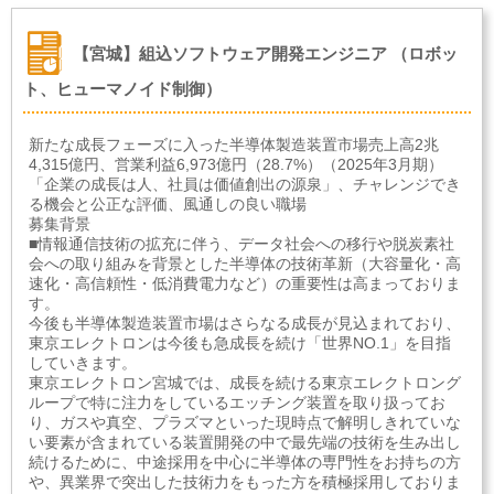
【宮城】組込ソフトウェア開発エンジニア （ロボッ
ト、ヒューマノイド制御）
新たな成長フェーズに入った半導体製造装置市場売上高2兆
4,315億円、営業利益6,973億円（28.7%）（2025年3月期）
「企業の成長は人、社員は価値創出の源泉」、チャレンジでき
る機会と公正な評価、風通しの良い職場
募集背景
■情報通信技術の拡充に伴う、データ社会への移行や脱炭素社
会への取り組みを背景とした半導体の技術革新（大容量化・高
速化・高信頼性・低消費電力など）の重要性は高まっておりま
す。
今後も半導体製造装置市場はさらなる成長が見込まれており、
東京エレクトロンは今後も急成長を続け「世界NO.1」を目指
していきます。
東京エレクトロン宮城では、成長を続ける東京エレクトロング
ループで特に注力をしているエッチング装置を取り扱ってお
り、ガスや真空、プラズマといった現時点で解明しきれていな
い要素が含まれている装置開発の中で最先端の技術を生み出し
続けるために、中途採用を中心に半導体の専門性をお持ちの方
や、異業界で突出した技術力をもった方を積極採用しておりま