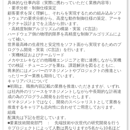
具体的な仕事内容（実際に携わっていただく業務内容等）
・要求分析・制御仕様策定
顧客要求を深く理解し、それらを実現するための組み込みソフ
トウェアの要求分析から、高度な動作制御仕様の策定、アーキ
テクチャ設計までを上流から担います。
・高精度制御アルゴリズムの構築・実装（C言語）
ハードウェア側の物理的限界を高精度な制御アルゴリズムによ
って補い、
世界最高峰の生産性と安定性をソフト面から実現するためのプ
ログラム開発・実装（C言語）を行います。
・実機検証およびチームリード
メカやエレキなどの他職種エンジニアと密に連携しながら実機
での検証・チューニングを重ね、課題解決を図るとともに、
将来的にはメンバーのマネジメントやプロジェクトの推進とい
ったリーダー業務も期待しています。
キャリアパスについて
■初期は、職務内容記載の業務を推進いただきますが、いずれ
は社内外のリソースをマネジメントしながら中長期的な計画達
成の為のプログラム開発をお任せいたします。
※マネジメントではなく、開発のスペシャリストとして業務を
推進するキャリアも志向性に合わせてご用意しております。
組織
配属先は下記を想定しています。
■要素技術開発部門 ： 先端技術や次世代の研究開発を行う
※プロジェクトによって人数は異なりますが5名から10名ほど