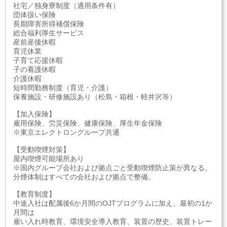
社宅／独身寮制度（適用条件有）
団体扱い保険
長期障害所得補償保険
総合福利厚生サービス
産前産後休暇
育児休業
子育て応援休暇
子の看護休暇
介護休暇
短時間勤務制度（育児・介護）
保養施設・研修施設あり（松島・箱根・軽井沢等）
【加入保険】
雇用保険、労災保険、健康保険、厚生年金保険
※東京エレクトロングループ共通
【受動喫煙対策】
屋内喫煙可能場所あり
※国内グループ会社および拠点ごと受動喫煙防止策が異なる。
分煙体制はすべての会社および拠点で整備。
【教育制度】
中途入社は配属後6か月間のOJTプログラムに加え、最初の1か
月間は
雇い入れ時教育、環境安全導入教育、装置の歴史、装置トレー