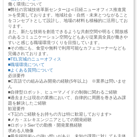
働く環境について
■弊社の宮城技術革新センターは≪日経ニューオフィス推進賞
≫を受賞しております。地域社会・自然・未来とつながること
をコンセプトとして設計し、地場の材料も積極的に活用してお
ります。
また、新たな技術を創造できるような共創空間や明るく開放感
のあるコミュニケーション空間などもあり従業員全員が働きや
すいと感じる職場環境づくりを目指しています。
■その他にも、食堂や無料で利用可能なカフェコーナーなども
完備されております。
■TEL宮城のニューオフィス
■職場環境について
■よくある質問について
必須要件
■C言語での組み込み開発の経験(5年以上) ※業界は問いませ
ん
■自律型ロボット、ヒューマノイドの制御に関わるご経験
■過去または現在の業務において、自律的に周囲を巻き込み課
題を解決したご経験
歓迎要件
<下記のご経験をお持ちの方は特に歓迎しております>
■メカ・エレキエンジニアとしての開発経験
■ロボットSierでの勤務・開発業務経験
求める人物像
■最先端技術への強い想いがあり、未知の課題に対しても主体