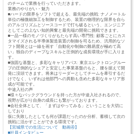
のチームで業務を行っていただきます。
業務のやりがい・魅力
■ハードの限界をソフトで超える、最先端の挑戦: ナノメートル
単位の極微細加工を制御するため、装置の物理的な限界を自ら
のアルゴリズムとソースコードで打ち破るという、エンジニア
としてこの上ない知的興奮と最先端の開発に挑戦できます。
■一品一様のモノづくりがもたらす高い専門性: 顧客ごとにカス
タマイズされる半導体製造装置の制御を司るため、汎用的なソ
フト開発とは一線を画す「自動化や制御の難易度が極めて高
い」独自のディープなスキルと圧倒的な成長環境が手に入りま
す。
■強固な基盤と、多彩なキャリアパス: 東京エレクトロングルー
プの圧倒的なシェアと安定した事業基盤のもと、腰を据えて開
発に没頭できます。将来はリーダーとしてチームを牽引するだ
けでなく、いずれは他部門への異動も含めた多彩なキャリア形
成が可能です。
中途入社の声
■様々なバックグラウンドを持った方が中途入社されるので、
視野が広がり自身の成長にも繋がっております。
■会社全体として、「まずはやってみる」ということを大切に
しており
仮に失敗したとしても何が課題だったのか分析、蓄積して次の
挑戦に活かすことができる環境です。
【宮城県での生活について 動画④】
■社員インタビュー